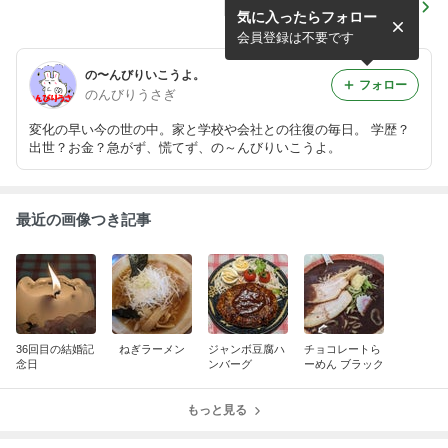
36回目の結婚記念日
気に入ったらフォロー
会員登録は不要です
の〜んびりいこうよ。
フォロー
のんびりうさぎ
変化の早い今の世の中。家と学校や会社との往復の毎日。 学歴？
出世？お金？急がず、慌てず、の～んびりいこうよ。
最近の画像つき記事
36回目の結婚記
ねぎラーメン
ジャンボ豆腐ハ
チョコレートら
念日
ンバーグ
ーめん ブラック
もっと見る