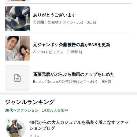
ありがとうございます
市川團十郎白猿オフィシャルB
3日前
元ジャンポケ斉藤被告の妻がSNSを更新
Amebaトピックス
11時間前
斎藤元彦がぶらぶら動画のアップを止めた
Bank of Dreamの公営競技はどこへ行く
9日前
ジャンルランキング
30代〜ファッション
14,858人参加中
1
40代からの大人カジュアルを品良く着こなすファッ
ションブログ
えりん