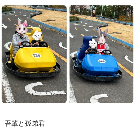
吾輩と孫弟君