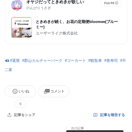
オヤジだってときめきが欲しい
のんびりうさぎ
ときめきが続く、お花の定期便bloomee(ブルー
ミー)
ユーザーライク株式会社
#
還暦
#
郡山カルチャーパーク
#
ゴーカート
#
観覧車
#
巻寿司
#
不
二家
いいね
コメント
9
記事を報告する
記事をシェア
次の記事