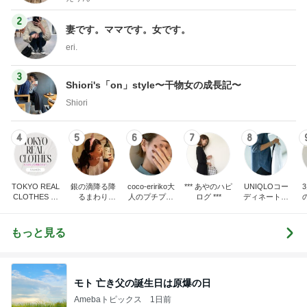
2
妻です。ママです。女です。
eri.
3
Shiori's「on」style〜干物女の成長記〜
Shiori
4
5
6
7
8
TOKYO REAL
銀の滴降る降
coco-eririko大
*** あやのハピ
UNIQLOコー
CLOTHES 大
るまわり
人のプチプラ
ログ ***
ディネート日
人世代のリア
に・・・
mixコーデ
記
ハ
ルクローズ
♪
もっと見る
モト 亡き父の誕生日は原爆の日
Amebaトピックス
1日前