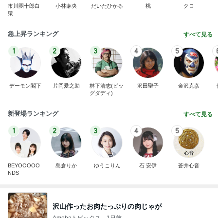
市川團十郎白
小林麻央
だいたひかる
桃
クロ
猿
急上昇ランキング
すべて見る
1
2
3
4
5
デーモン閣下
片岡愛之助
林下清志(ビッ
沢田聖子
金沢克彦
グダディ)
新登場ランキング
すべて見る
1
2
3
4
5
BEYOOOOO
島倉りか
ゆうこりん
石 安伊
蒼井心音
NDS
沢山作ったお肉たっぷりの肉じゃが
Amebaトピックス
1日前