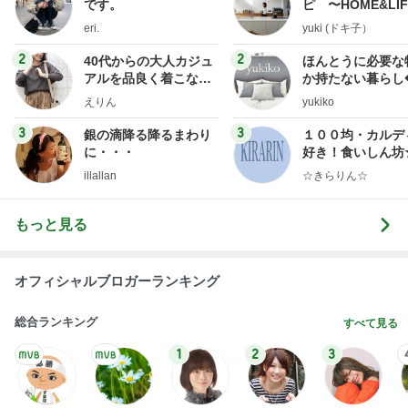
です。
ピ 〜HOME&LI
eri.
yuki (ドキ子）
2
2
40代からの大人カジュ
ほんとうに必要な
アルを品良く着こなす
か持たない暮らし
ファッションブログ
ep Life Simple
えりん
yukiko
ンテリアのきろく
3
3
銀の滴降る降るまわり
１００均・カルデ
に・・・
好き！食いしん坊
らりん☆のブログ
illallan
☆きらりん☆
もっと見る
オフィシャルブロガーランキング
総合ランキング
すべて見る
1
2
3