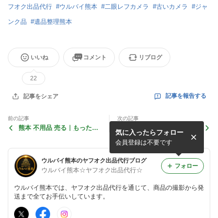
フオク出品代行
#
ウルバイ熊本
#
二眼レフカメラ
#
古いカメラ
#
ジャ
ンク品
#
遺品整理熊本
いいね
コメント
リブログ
22
記事を報告する
記事をシェア
前の記事
次の記事
熊本 不用品 売る｜もったい
熊本 不用品 売る｜売るか残
気に入ったらフォロー
ない夜の判断基準【ウルバイ
すか迷った時の判断基準【ウ
熊本｜ヤフオク出品代行】
ルバイ熊本｜ヤフオク出品代
会員登録は不要です
行】
ウルバイ熊本のヤフオク出品代行ブログ
フォロー
ウルバイ熊本☆ヤフオク出品代行☆
ウルバイ熊本では、ヤフオク出品代行を通じて、商品の撮影から発
送まで全てお手伝いしています。