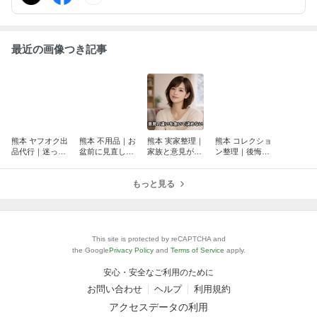
最近の画像つき記事
熊本 ヤフオク出
熊本 不用品｜お
熊本 実家整理｜
熊本 コレクショ
品代行｜迷った
盆前に見直した
家族と意見が合
ン整理｜後悔し
ら写真だけ撮っ
い売れる物まと
わない時の考え
ないための進め
ておく理由【ウ
め【ウルバイ熊
方【ウルバイ熊
方【ウルバイ熊
ルバイ熊本｜ヤ
本｜ヤフオク出
もっと見る
本｜ヤフオク出
本｜ヤフオク出
フオク出品代
品代行】
品代行】
品代行】
行】
This site is protected by reCAPTCHA and
the Google
Privacy Policy
and
Terms of Service
apply.
安心・安全なご利用のために
お問い合わせ
ヘルプ
利用規約
アクセスデータの利用