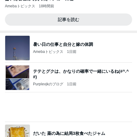
テテとグクは、かなりの確率で一緒にいるね(#^.^
#)
Purplevjkのブログ
1日前
だいた 薬の為に結局3枚食べたジャム
Amebaトピックス
1日前
ありがとう！
ふっくんの日々是好日 布川敏和オフィシャルブロ
2日前
グ
ご飯の進むメインになる作り置き
Amebaトピックス
1日前
【プレゼント選び】お金で買えないもの！これがな
かなか難しい！