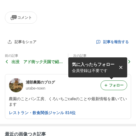
コメント
記事を報告する
記事をシェア
前の記事
次の記事
出没 アド街ック天国で紹介
バナナの収穫！ 茂原万助バ
気に入ったらフォロー
されます！！
ナナ２回目の収穫！！
会員登録は不要です
浦部農園のブログ
フォロー
urabe-noen
農園のことパン工房、くろいちごcafeのことや最新情報を書いてい
ます
レストラン・飲食関係ジャンル 814位
最近の画像つき記事