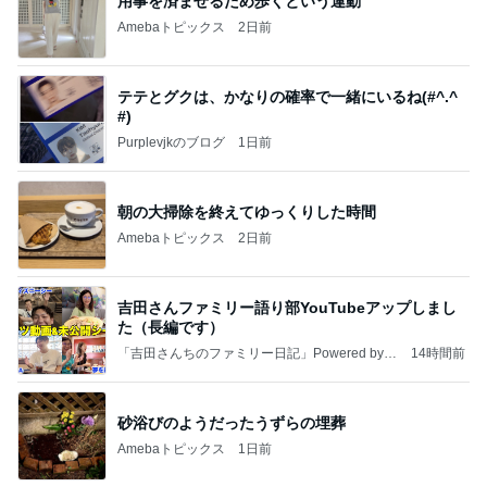
#)
Purplevjkのブログ
1日前
朝の大掃除を終えてゆっくりした時間
Amebaトピックス
2日前
吉田さんファミリー語り部YouTubeアップしまし
た（長編です）
「吉田さんちのファミリー日記」Powered by A
14時間前
meba 吉田さんファミリーオフィシャルブログ
砂浴びのようだったうずらの埋葬
Amebaトピックス
1日前
【プレゼント選び】お金で買えないもの！これがな
かなか難しい！
桃オフィシャルブログ Powered by Ameba
10日前