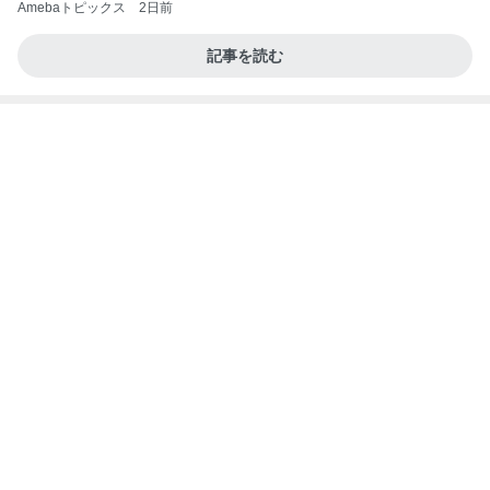
弟の進路提案に兄が受けたショック
Amebaトピックス
2日前
だれ？
会いたい人がいます
13日前