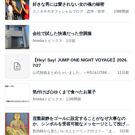
好きな男には愛されない女の魂の秘密
クノタチホオフィシャルブログ「恋学・性学研
19時間前
究室」Powered by Ameba
会社で試した快適だった空調服
Amebaトピックス
1日前
【Hey! Say! JUMP ONE NIGHT VOYAGE】2026.
7/27
公式投稿まとめちゃいました。～HSJ＆UT&K.O.
11日前
～
気付けば心ゆくまで食べたお菓子
Amebaトピックス
11時間前
涅槃寂静をゴールに設定することがなぜ大事なの
か、シンボルを受容可能なメッセージとして投げる
ことが
気功師から見たバレエとヒーリングのコツ～「まと
3日前