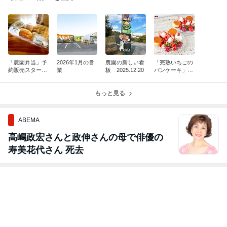
「農園弁当」予
2026年1月の営
農園の新しい看
「完熟いちごの
約販売スター
業
板 2025.12.20
パンケーキ」
ト！ 2026.6.1
始まりました！
2
202512.12
もっと見る
ABEMA
高嶋政宏さんと政伸さんの母で俳優の
寿美花代さん 死去