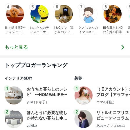
4
5
6
7
8
日々是甘露2〜
れこたんのデ
I＆Cママ 我
ととちゃんの
田舎暮らし40
ディズニー風
ィズニー大好
が家のディズ
イマジネーシ
代主婦の日常
Ꭰ
味〜
き♡孫4人
ニー♡ブログ
ョンタイム
もっと見る
トップブロガーランキング
インテリア&DIY
美容
1
1
おうちと暮らしのレシ
（旧アカウント）
ピ 〜HOME&LIFE〜
ブログ【アラフォ
社売却セカンドラ
yuki (ドキ子）
エマの日記
フ】
2
2
ほんとうに必要な物し
リトルミニマリス
か持たない暮らし◆Ke
ビューティコラム 
ep Life Simple◆〜イ
little minimalist'
yukiko
あねっさ／anessa
ンテリアのきろく〜
uty colum