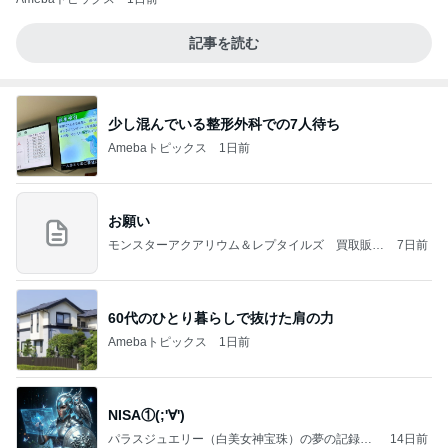
記事を読む
少し混んでいる整形外科での7人待ち
Amebaトピックス
1日前
お願い
モンスターアクアリウム＆レプタイルズ 買取販売
7日前
情報
60代のひとり暮らしで抜けた肩の力
Amebaトピックス
1日前
NISA①(;'∀')
パラスジュエリー（白美女神宝珠）の夢の記録
14日前