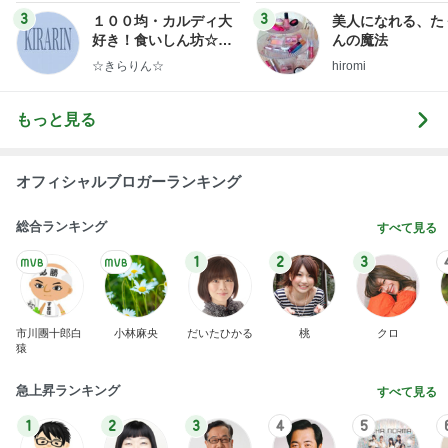
3
3
１００均・カルディ大
美人になれる、た
好き！食いしん坊☆き
んの魔法
らりん☆のブログ
☆きらりん☆
hiromi
もっと見る
オフィシャルブロガーランキング
総合ランキング
すべて見る
1
2
3
市川團十郎白
小林麻央
だいたひかる
桃
クロ
猿
急上昇ランキング
すべて見る
1
2
3
4
5