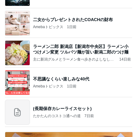
（続編）
二女からプレゼントされたCOACHの財布
Amebaトピックス
1日前
ラーメン二郎 新潟店【新潟市中央区】ラーメン小
つけメン変更 ツルパツ麺が旨い新潟二郎のつけ麺
主に新潟グルメとラーメン食べ歩きのよしなしご
14日前
と
不思議なくらい楽しみな40代
Amebaトピックス
1日前
(長期保存カレーライスセット)
たかたんのコストコ通への道
7日前