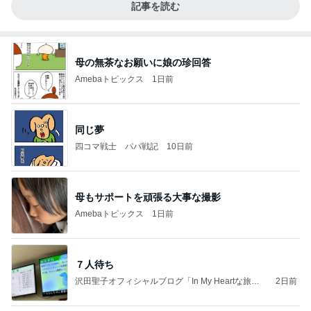
記事を読む
母の無茶なお願いに娘の珍回答
Amebaトピックス
1日前
同じ夢
四コマ戦士 パパ戦記
10日前
母もサポートを頑張る大事な撮影
Amebaトピックス
1日前
７人待ち
沢田聖子オフィシャルブログ「In My Heartな旅日
2日前
記」by Ameba