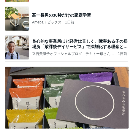
いのば」ブログ
高一長男の30秒だけの家庭学習
Amebaトピックス
1日前
良心的な事業所ほど経営は苦しく、障害ある子の居
場所「放課後デイサービス」で深刻化する理念と現
実の
立石美津子オフィシャルブログ「テキトー母さんの
1日前
すすめ」Powered by Ameba