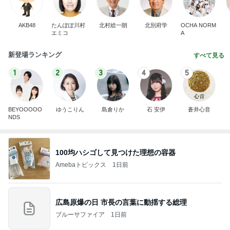
AKB48
たんぽぽ川村
北村総一朗
北別府学
OCHA NORM
エミコ
A
新登場ランキング
すべて見る
1
2
3
4
5
BEYOOOOO
ゆうこりん
島倉りか
石 安伊
蒼井心音
NDS
100均ハシゴして見つけた理想の容器
Amebaトピックス
1日前
広島原爆の日 市長の言葉に動揺する総理
ブルーサファイア
1日前