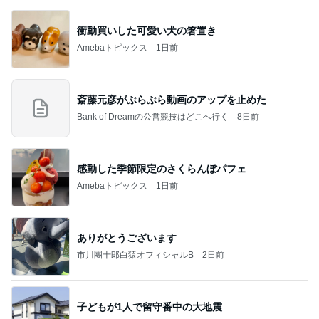
衝動買いした可愛い犬の箸置き
Amebaトピックス
1日前
斎藤元彦がぶらぶら動画のアップを止めた
Bank of Dreamの公営競技はどこへ行く
8日前
感動した季節限定のさくらんぼパフェ
Amebaトピックス
1日前
ありがとうございます
市川團十郎白猿オフィシャルB
2日前
子どもが1人で留守番中の大地震