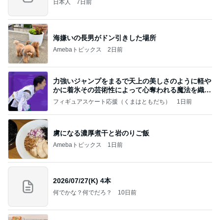
日本人
7日前
海嫌いの長男がドン引きした場所
Amebaトピックス
2日前
力強いジャンプをまるで天上の美しさのように軽や
かに着氷その芸術性によって心奪われる魔法を織り
なす
フィギュアスケート応援（くまはともだち）
1日前
虜になる濃厚煮干と岩のりご飯
Amebaトピックス
1日前
2026/07/27(K) 4本
何でかな？何でだろ？
10日前