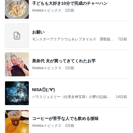
子どもも大好き10分で完成のチャーハン
Amebaトピックス
2日前
お願い
モンスターアクアリウム＆レプタイルズ 買取販売
7日前
情報
美奈代 夫が買ってきてくれたお芋
Amebaトピックス
2日前
NISA①(;'∀')
パラスジュエリー（白美女神宝珠）の夢の記録
14日前
（続編）
コーヒーが苦手な人でも飲める後味
Amebaトピックス
2日前