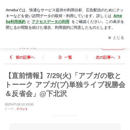
【直前情報】7/29(火)「アプガの歌とトーーク アプガ(プ)単独
ライブ祝勝会＆反省会」@下北沢 | アップアップガールズ（プ
アプリをダウンロードして
ブログの更新通知
を受け取りまし
開く
ロレス）オフィシャルブログ Powered by Ameba
ょう。
アップアップガールズ（プロレス）オフィシ
フォロー
ャルブログ
前の記事へ
一覧
次の記事へ
【直前情報】7/29(火)「アプガの歌と
トーーク アプガ(プ)単独ライブ祝勝会
＆反省会」@下北沢
2025-07-28 10:15:00
テーマ：
イベント