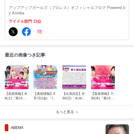
アップアップガールズ（プロレス）オフィシャルブログ Powered b
y Ameba
アイドル部門 33位
最近の画像つき記事
【直前情報】8/
【直前情報】8
【出演決定】8/
【直前情報】7/
8(土)『第13回
月7日(金) 「ID
30(日)「＠JAM
30(木)『第13回
東京プリンセス
OL SUMMER J
EXPO 2026 sup
東京プリンセス
カップ』@両国
UNGLE 2026」
ported by UP-
カップ』@新宿
KFCホール
もっと見る
T」
ABEMA