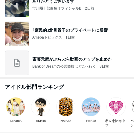
ありがとうございます
市川團十郎白猿オフィシャルB
2日前
｢庶民的｣北川景子のプライベートに反響
Amebaトピックス
1日前
斎藤元彦がぶらぶら動画のアップを止めた
Bank of Dreamの公営競技はどこへ行く
8日前
アイドル部門ランキング
Dream5
AKB48
NMB48
SKE48
私立恵比寿中
パ
学
ン