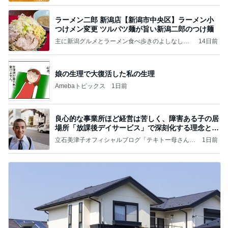
ラーメン二郎 新潟店【新潟市中央区】ラーメン小
つけメン変更 ツルパツ麺が旨い新潟二郎のつけ麺
主に新潟グルメとラーメン食べ歩きのよしなしご
14日前
と
娘の生理で大復活した私の生理
Amebaトピックス
1日前
良心的な事業所ほど経営は苦しく、障害ある子の居
場所「放課後デイサービス」で深刻化する理念と現
実の
立石美津子オフィシャルブログ「テキトー母さんの
1日前
すすめ」Powered by Ameba