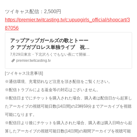
ツイキャス配信：2,500円
https://premier.twitcasting.tv/c:upupgirls_official/shopcart/3
87056
アップアップガールズの歌とトーー
ク アプガプロレス単独ライブ 祝勝
会＆反省会
7月29日東京・下北沢ろくでもない夜にて開催される「アップアップガールズの歌とトーーク アプガプロレス単独ライブ 祝勝会＆反省会 」の模様を生配信！ ■イベントタイトル アップアップガールズの歌とトーークアプガプロレス単独ライブ 祝勝会＆反省会 ■配信日..
premier.twitcasting.tv
[ツイキャス注意事項]
※通信環境、充電切れなど注意を頂き配信をご覧ください。
※配信トラブルによる返金等の対応はございません。
※配信日までにチケットを購入された場合、購入者は配信日から起算し
たアーカイブの視聴可能日数(14日間)の23時59分までアーカイブを視聴
可能になります。
※配信日より後にチケットを購入された場合、購入者は購入日時から起
算したアーカイブの視聴可能日数(14日間)の期間アーカイブを視聴可能