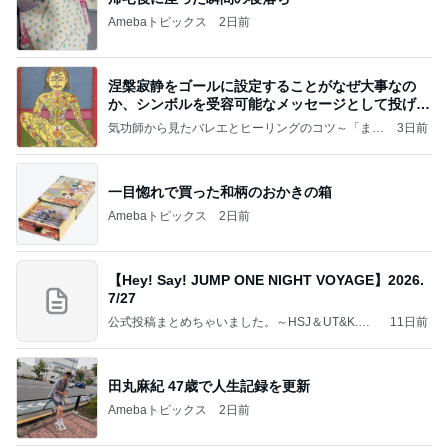
Amebaトピックス
2日前
涅槃寂静をゴールに設定することがなぜ大事なの
か、シンボルを受容可能なメッセージとして投げる
ことが
気功師から見たバレエとヒーリングのコツ～「まと
3日前
いのば」ブログ
一目惚れで買った和柄のおかきの箱
Amebaトピックス
2日前
【Hey! Say! JUMP ONE NIGHT VOYAGE】2026.
7/27
公式投稿まとめちゃいました。～HSJ＆UT&K.O.
11日前
～
田丸麻紀 47歳で人生記録を更新
Amebaトピックス
2日前