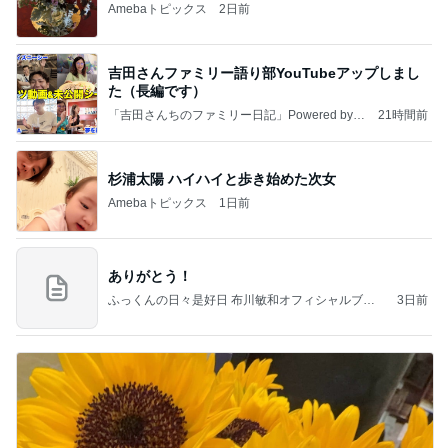
Amebaトピックス
2日前
吉田さんファミリー語り部YouTubeアップしまし
た（長編です）
「吉田さんちのファミリー日記」Powered by A
21時間前
meba 吉田さんファミリーオフィシャルブログ
杉浦太陽 ハイハイと歩き始めた次女
Amebaトピックス
1日前
ありがとう！
ふっくんの日々是好日 布川敏和オフィシャルブロ
3日前
グ