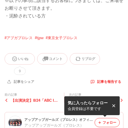
※以下の事項に該当するお客様につきましては、ご来場を
お断りさせて頂きます。
・泥酔されている方
#
アプガプロレス
#
tjpw
#
東京女子プロレス
いいね
コメント
リブログ
9
記事を報告する
記事をシェア
前の記事
次の記事
【出演決定】8/24「ABC ID
【直前情報】7月27日「東京
気に入ったらフォロー
OL 」@YOKOHAMA COAS
プリンセスカップ」
T garage+
会員登録は不要です
アップアップガールズ（プロレス）オフィシャルブログ Powered by Ameba
フォロー
アップアップガールズ（プロレス）