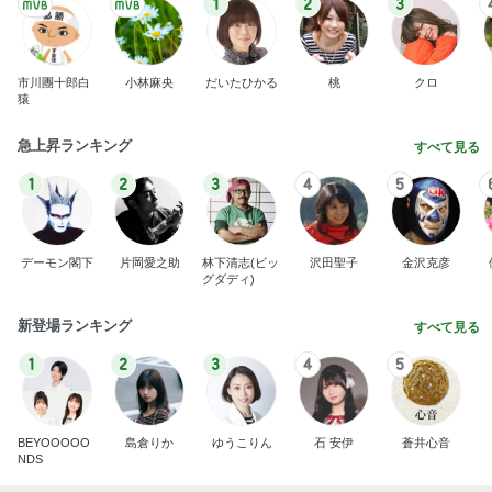
1
2
3
市川團十郎白
小林麻央
だいたひかる
桃
クロ
猿
急上昇ランキング
すべて見る
1
2
3
4
5
デーモン閣下
片岡愛之助
林下清志(ビッ
沢田聖子
金沢克彦
グダディ)
新登場ランキング
すべて見る
1
2
3
4
5
BEYOOOOO
島倉りか
ゆうこりん
石 安伊
蒼井心音
NDS