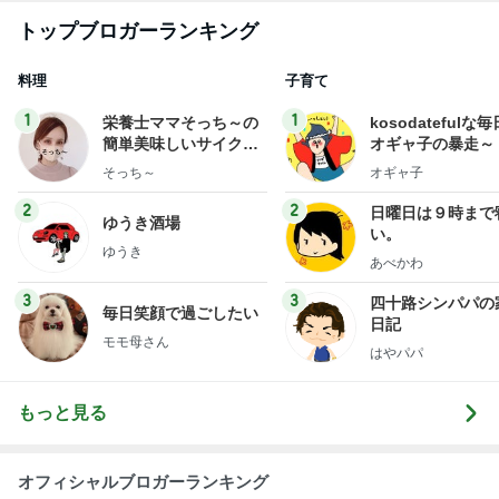
トップブロガーランキング
料理
子育て
1
1
栄養士ママそっち～の
kosodatefulな毎
簡単美味しいサイクル
オギャ子の暴走～
献立
そっち～
オギャ子
2
2
日曜日は９時まで
ゆうき酒場
い。
ゆうき
あべかわ
3
3
四十路シンパパの
毎日笑顔で過ごしたい
日記
モモ母さん
はやパパ
もっと見る
オフィシャルブロガーランキング