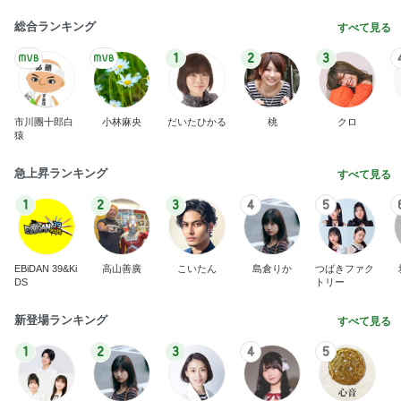
総合ランキング
すべて見る
1
2
3
市川團十郎白
小林麻央
だいたひかる
桃
クロ
猿
急上昇ランキング
すべて見る
1
2
3
4
5
EBiDAN 39&Ki
高山善廣
こいたん
島倉りか
つばきファク
DS
トリー
新登場ランキング
すべて見る
1
2
3
4
5