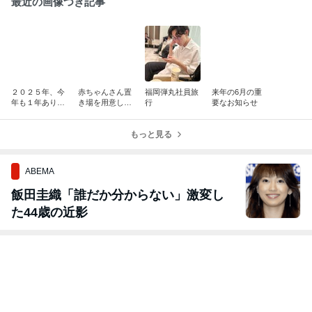
最近の画像つき記事
２０２５年、今
赤ちゃんさん置
福岡弾丸社員旅
来年の6月の重
年も１年ありが
き場を用意しま
行
要なお知らせ
とうございまし
した
た！
もっと見る
ABEMA
飯田圭織「誰だか分からない」激変し
た44歳の近影