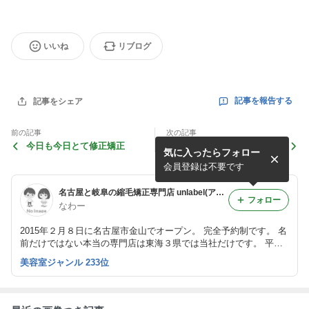
いいね
リブログ
記事を報告する
記事をシェア
前の記事
次の記事
今日も今日とて修正矯正
5月から、2ヶ月先のご予約
気に入ったらフォロー
も受付開始します
会員登録は不要です
名古屋と岐阜の縮毛矯正専門店 unlabel(アンレーベル)
フォロー
なわー
2015年２月８日に名古屋市金山でオープン。 完全予約制です。 名
前だけではない本当の専門店は東海３県では当社だけです。 平成
生まれのゆとり社長が好き勝手書いてるブログです。好き勝手して
美容室ジャンル 233位
いるのであらかじめご了承を