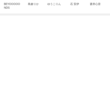
BEYOOOOO
島倉りか
ゆうこりん
石 安伊
蒼井心音
NDS