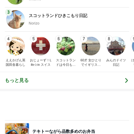
3
スコットランドひきこもり日記
Norizo
4
5
6
7
8
ええかげん英
おじょーず！L
スコットラン
60才 女ひとり
みんのドイツ
国田舎暮らし
ife☆in スイス
ドは今日も曇
でイギリスに
日記
り空
移住
もっと見る
テキトーながら品数多めのお弁当