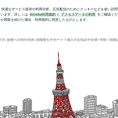
さそうなうずら
芸能人ブログ
人気ブログ
新規登録
ミュニケーション | 障害者の転職･求人 就職･採用 雇用就労
者の転職･求人 就職･採用 雇用就労支援サポート
ちの方への転職･就職､求人情報､企業への人材紹介 正社員採用 雇用就労支援を
き方､面接への同行同席､就職後もサポート！個人のお悩みや企業･学校（就