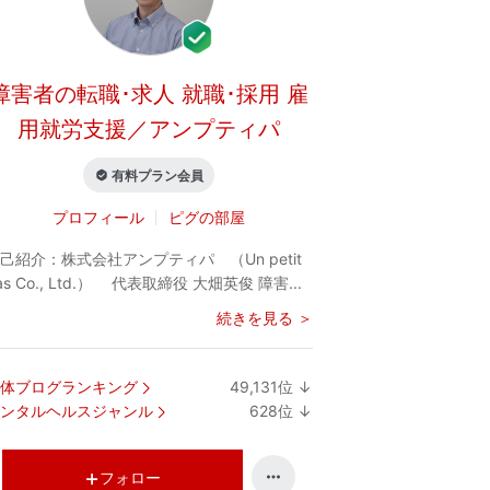
障害者の転職･求人 就職･採用 雇
用就労支援／アンプティパ
有料プラン会員
プロフィール
ピグの部屋
己紹介：
株式会社アンプティパ （Un petit
as Co., Ltd.） 代表取締役 大畑英俊 障害...
続きを見る ＞
体ブログランキング
49,131
位
↓
ラ
ンタルヘルスジャンル
628
位
↓
ン
ラ
キ
ン
ン
キ
フォロー