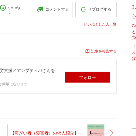
3
いいね
コメントする
リブログする
2
心
いいね！した人一覧
C
と
売
「
記事を報告する
れ
は
就労支援／アンプティパ
さんを
フォロー
が簡単になります
【障がい者（障害者）の求人紹介】三井住友建設 株式会社