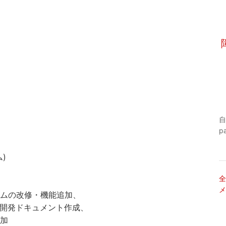
自
p
)
全
メ
ムの改修・機能追加、
、開発ドキュメント作成、
加