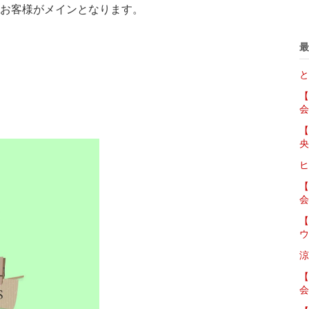
お客様がメインとなります。
最
と
【
会
【
央
ヒ
【
会
【
ウ
涼
【
会