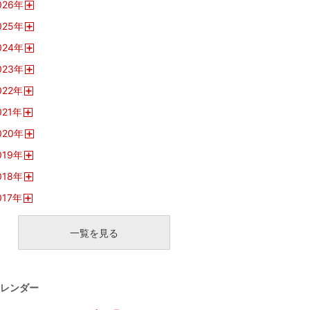
026
年
開
025
年
く
開
024
年
く
開
023
年
く
開
022
年
く
開
021
年
く
開
020
年
く
開
019
年
く
開
018
年
く
開
017
年
く
開
く
一覧を見る
レンダー