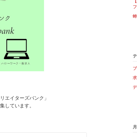
【
フ
蝉
テ
ブ
求
デ
リエイターズバンク」
集しています。
月