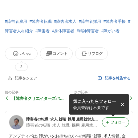
#
障害者雇用
#
障害者転職
#
障害者求人
#
障害者採用
#
障害者手帳
#
障害者人材紹介
#
障害者
#
身体障害者
#
精神障害者
#
障がい者
いいね
コメント
リブログ
3
記事を報告する
記事をシェア
前の記事
次の記事
【障害者クリエイターズバン
つばめ
気に入ったらフォロー
ク 求人紹介】株式会社 デー
タサービス
会員登録は不要です
障害者の転職･求人 就職･採用 雇用就労支援サポートブログ
フォロー
障害者の転職･求人 就職･採用 雇用就労支援／アンプティパ
アンプティパは､障がいをお持ちの方への転職･就職､求人情報､企