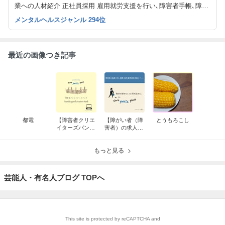
業への人材紹介 正社員採用 雇用就労支援を行い､障害者手帳､障害
者枠､等級､年齢､志望動機＆履歴書の書き方､面接への同行同席､就
メンタルヘルスジャンル 294位
職後もサポート！個人のお悩みや企業･学校（就職）のご相談まで
お気軽にどうぞ！
最近の画像つき記事
都電
【障害者クリエ
【障がい者（障
とうもろこし
イターズバンク
害者）の求人紹
求人紹介】株式
介】大成技研 株
会社 増建
式会社
もっと見る
芸能人・有名人ブログ TOPへ
This site is protected by reCAPTCHA and