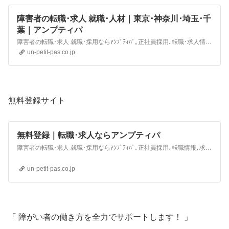
障害者の転職･求人 就職･人材｜東京･神奈川･埼玉･千
葉｜アンプティパ
障害者の転職･求人 就職･採用ならｱﾝﾌﾟﾃｨﾊﾟ｡正社員採用､転職･求人情報､求人紹介､人材雇用･就労支援を行い､年齢･給料･面接の相談までｻﾎﾟｰﾄ｡障害者採用､障害者枠､障害者手帳､等級､求人ｻｲﾄ､転職ｻｲﾄおすすめ､ﾊﾛｰﾜｰｸ､東京都､神奈川､埼玉､千葉｡
un-petit-pas.co.jp
無料登録サイト
無料登録｜転職･求人ならアンプティパ
障害者の転職･求人 就職･採用ならｱﾝﾌﾟﾃｨﾊﾟ｡正社員採用､転職情報､求人紹介､人材雇用･就労支援を行い､年齢･給料･履歴書･面接の相談までｻﾎﾟｰﾄ｡障害者採用､障害者枠､障害者手帳､等級､求人ｻｲﾄ､転職ｻｲﾄおすすめ､ﾊﾛｰﾜｰｸ､東京都､神奈川､埼玉､千葉｡
un-petit-pas.co.jp
「 障がい者の働き方を全力でサポートします！ 」