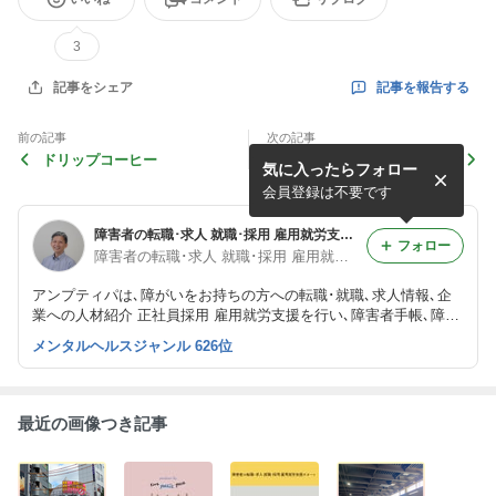
3
記事を報告する
記事をシェア
前の記事
次の記事
ドリップコーヒー
【障がい者（障害者）の求人
気に入ったらフォロー
紹介】株式会社 ダルトン
会員登録は不要です
障害者の転職･求人 就職･採用 雇用就労支援サポートブログ
フォロー
障害者の転職･求人 就職･採用 雇用就労支援／アンプティパ
アンプティパは､障がいをお持ちの方への転職･就職､求人情報､企
業への人材紹介 正社員採用 雇用就労支援を行い､障害者手帳､障害
者枠､等級､年齢､志望動機＆履歴書の書き方､面接への同行同席､就
メンタルヘルスジャンル 626位
職後もサポート！個人のお悩みや企業･学校（就職）のご相談まで
お気軽にどうぞ！
最近の画像つき記事