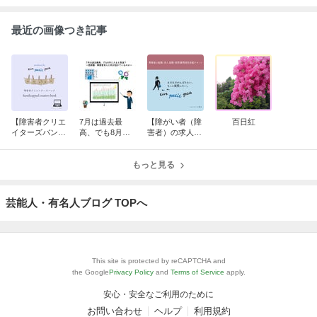
最近の画像つき記事
【障害者クリエ
7月は過去最
【障がい者（障
百日紅
イターズバンク
高、でも8月に
害者）の求人紹
求人紹介】株式
入ると急減？
介】株式会社 ワ
会社 エコワス
～首都圏・障害
イ・ケイ・ジー
者求人に何が起
もっと見る
きているのか～
芸能人・有名人ブログ TOPへ
This site is protected by reCAPTCHA and
the Google
Privacy Policy
and
Terms of Service
apply.
安心・安全なご利用のために
お問い合わせ
ヘルプ
利用規約