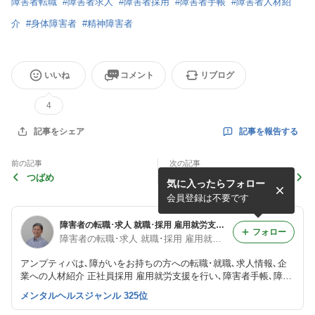
障害者転職
#
障害者求人
#
障害者採用
#
障害者手帳
#
障害者人材紹
介
#
身体障害者
#
精神障害者
いいね
コメント
リブログ
4
記事を報告する
記事をシェア
前の記事
次の記事
つばめ
【障がい者（障害者）の求人
気に入ったらフォロー
紹介】株式会社 マーブル
会員登録は不要です
障害者の転職･求人 就職･採用 雇用就労支援サポートブログ
フォロー
障害者の転職･求人 就職･採用 雇用就労支援／アンプティパ
アンプティパは､障がいをお持ちの方への転職･就職､求人情報､企
業への人材紹介 正社員採用 雇用就労支援を行い､障害者手帳､障害
者枠､等級､年齢､志望動機＆履歴書の書き方､面接への同行同席､就
メンタルヘルスジャンル 325位
職後もサポート！個人のお悩みや企業･学校（就職）のご相談まで
お気軽にどうぞ！