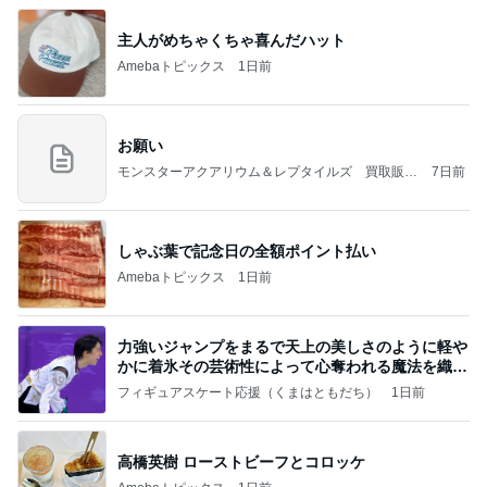
主人がめちゃくちゃ喜んだハット
Amebaトピックス
1日前
お願い
モンスターアクアリウム＆レプタイルズ 買取販売
7日前
情報
しゃぶ葉で記念日の全額ポイント払い
Amebaトピックス
1日前
力強いジャンプをまるで天上の美しさのように軽や
かに着氷その芸術性によって心奪われる魔法を織り
なす
フィギュアスケート応援（くまはともだち）
1日前
高橋英樹 ローストビーフとコロッケ