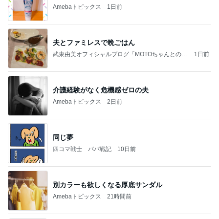
Amebaトピックス
1日前
夫とファミレスで晩ごはん
武東由美オフィシャルブログ「MOTOちゃんとのは
1日前
っぴぃな毎日」Powered by Ameba
介護経験がなく危機感ゼロの夫
Amebaトピックス
2日前
同じ夢
四コマ戦士 パパ戦記
10日前
別カラーも欲しくなる厚底サンダル
Amebaトピックス
21時間前