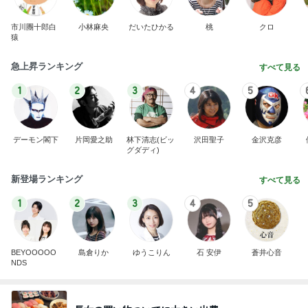
市川團十郎白
小林麻央
だいたひかる
桃
クロ
猿
急上昇ランキング
すべて見る
1
2
3
4
5
デーモン閣下
片岡愛之助
林下清志(ビッ
沢田聖子
金沢克彦
グダディ)
新登場ランキング
すべて見る
1
2
3
4
5
BEYOOOOO
島倉りか
ゆうこりん
石 安伊
蒼井心音
NDS