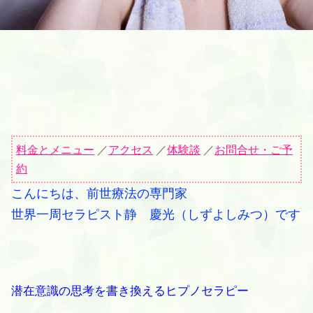
料金とメニュー
／
アクセス
／
体験談
／
お問合せ・ご予
約
こんにちは、前世療法の専門家
世界一周セラピスト静 慶光（しずよしみつ）です
潜在意識の思考を書き換えるヒプノセラピー