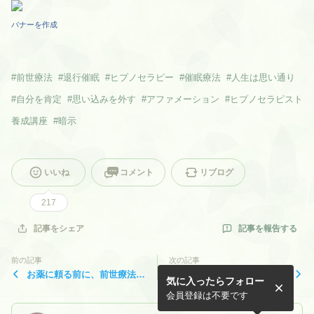
バナーを作成
#
前世療法
#
退行催眠
#
ヒプノセラピー
#
催眠療法
#
人生は思い通り
#
自分を肯定
#
思い込みを外す
#
アファメーション
#
ヒプノセラピスト
養成講座
#
暗示
いいね
コメント
リブログ
217
記事を報告する
記事をシェア
前の記事
次の記事
お薬に頼る前に、前世療法！
また必ず会おうと言われる人
気に入ったらフォロー
の見えないチカラを！
は
会員登録は不要です