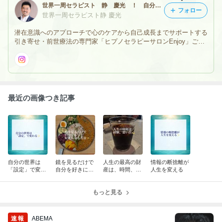
世界一周セラピスト 静 慶光 ！ 自分の前世を思い出せる前世療法（ヒプノセラピー）！ 前世療法の専門家！
フォロー
世界一周セラピスト静 慶光
潜在意識へのアプローチで心のケアから自己成長までサポートする
引き寄せ・前世療法の専門家「ヒプノセラピーサロンEnjoy」ご予
約・お問い合わせはメールにて承ります。営業時間：9:00〜21:00
（完全予約制）※当面の間オンラインセッションのみの対応。
最近の画像つき記事
自分の世界は
鏡を見るだけで
人生の最高の財
情報の断捨離が
「設定」で変わ
自分を好きにな
産は、時間、経
人生を変える
る
る方法
験、思い出
もっと見る
速報
ABEMA