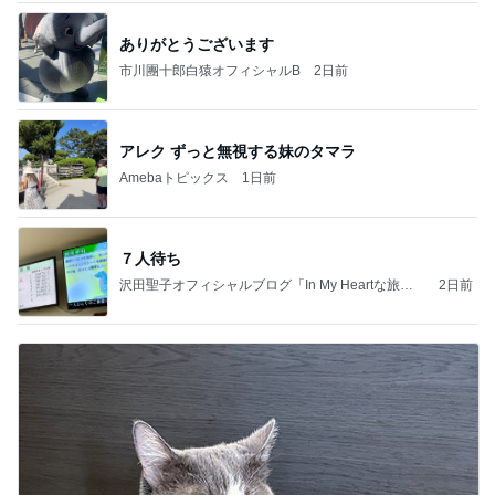
ありがとうございます
市川團十郎白猿オフィシャルB
2日前
アレク ずっと無視する妹のタマラ
Amebaトピックス
1日前
７人待ち
沢田聖子オフィシャルブログ「In My Heartな旅日
2日前
記」by Ameba