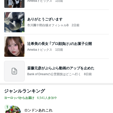
Amebaトピックス
1日前
ありがとうございます
市川團十郎白猿オフィシャルB
2日前
辻希美の長女 ｢プロ顔負け｣のお菓子公開
Amebaトピックス
1日前
斎藤元彦がぶらぶら動画のアップを止めた
Bank of Dreamの公営競技はどこへ行く
8日前
ジャンルランキング
ヨーロッパからお届け
6,541人参加中
1
ロンドンあれこれ