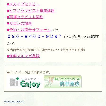
■スカイプセラピー
■ヒプノセラピスト養成講座
■専属セラピスト契約
■
サロンの場所
■
予約・お問合せフォーム
又は
０９０－８４６０－９２９７
（ブログを見てとお電話下
さい）
※当日予約もお気軽にお問合せ下さい（土日祝日も営業）
■無料メルマガ登録
■ホームページは２つあります。
Yoshimitsu Shizu