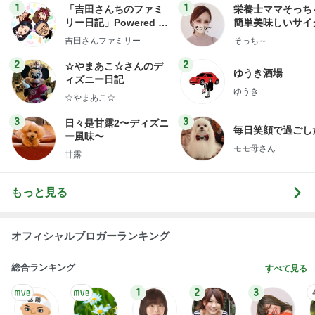
1
1
「吉田さんちのファミ
栄養士ママそっち
リー日記」Powered b
簡単美味しいサイ
y Ameba 吉田さんファ
献立
吉田さんファミリー
そっち～
ミリーオフィシャルブ
ログ
2
2
☆やまあこ☆さんのデ
ゆうき酒場
ィズニー日記
ゆうき
☆やまあこ☆
3
3
日々是甘露2〜ディズニ
毎日笑顔で過ごし
ー風味〜
モモ母さん
甘露
もっと見る
オフィシャルブロガーランキング
総合ランキング
すべて見る
1
2
3