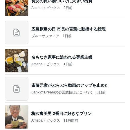
長女の買い物ついでに大きい出費
Amebaトピックス
2日前
広島原爆の日 市長の言葉に動揺する総理
ブルーサファイア
1日前
名もなき家事に追われる専業主婦
Amebaトピックス
1日前
斎藤元彦がぶらぶら動画のアップを止めた
Bank of Dreamの公営競技はどこへ行く
8日前
梅沢富美男 2番目に好きなプリン
Amebaトピックス
11時間前