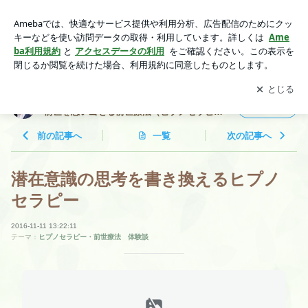
潜在意識の思考を書き換えるヒプノセラピー | 世界一周セラピ
スト 静 慶光 ！ 自分の前世を思い出せる前世療法（ヒプ
アプリをダウンロードして
ブログの更新通知
を受け取りまし
開く
ノセラピー）！ 前世療法の専門家！
ょう。
世界一周セラピスト 静 慶光 ！ 自分の
フォロー
前世を思い出せる前世療法（ヒプノセラピ
ー）！ 前世療法の専門家！
前の記事へ
一覧
次の記事へ
潜在意識の思考を書き換えるヒプノ
セラピー
2016-11-11 13:22:11
テーマ：
ヒプノセラピー・前世療法 体験談