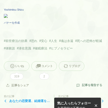
Yoshimitsu Shizu
バナーを作成
#
前世療法の効果
#
恐れ
#
安心
#
人生
#
魂は永遠
#
死への恐怖が軽減
#
体験談
#
潜在意識
#
催眠療法
#
ヒプノセラピー
いいね
コメント
リブログ
319
2
記事を報告する
記事をシェア
前の記事
次の記事
あなたの恋愛運、結婚運を上
バレンタインデー
気に入ったらフォロー
げる！あなたに合ったセラピ
ーを