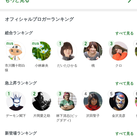
総合ランキング
すべて見る
1
2
3
市川團十郎白
小林麻央
だいたひかる
桃
クロ
猿
急上昇ランキング
すべて見る
1
2
3
4
5
デーモン閣下
片岡愛之助
林下清志(ビッ
沢田聖子
金沢克彦
グダディ)
新登場ランキング
すべて見る
1
2
3
4
5
BEYOOOOO
島倉りか
ゆうこりん
石 安伊
蒼井心音