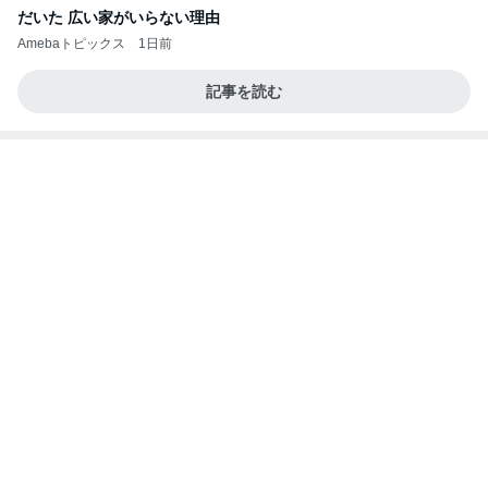
怖かった強い日差しを乗り越えた日
Amebaトピックス
1日前
同じ夢
四コマ戦士 パパ戦記
10日前
アツアツで楽しすぎたライブコーナー
Amebaトピックス
1日前