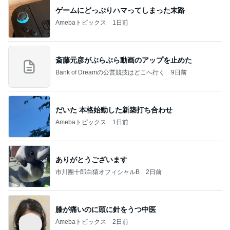
だいた 本格始動した新築打ち合わせ
Amebaトピックス
1日前
ありがとうございます
市川團十郎白猿オフィシャルB
2日前
膝が痛いのに頭に針をうつ中医
Amebaトピックス
2日前
７人待ち
沢田聖子オフィシャルブログ「In My Heartな旅日
2日前
記」by Ameba