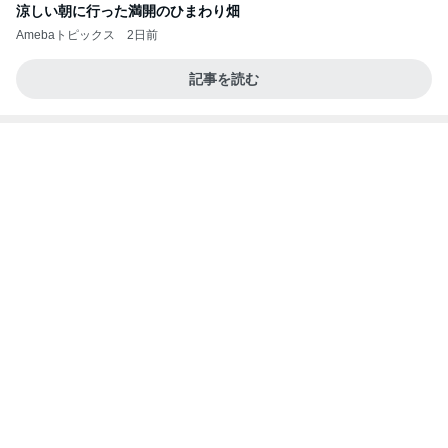
情報
野菜を食べない娘の嬉しい完食
Amebaトピックス
1日前
(長期保存カレーライスセット)
たかたんのコストコ通への道
8日前
センターじゃなくても目で追う存在
Amebaトピックス
1日前
力強いジャンプをまるで天上の美しさのように軽や