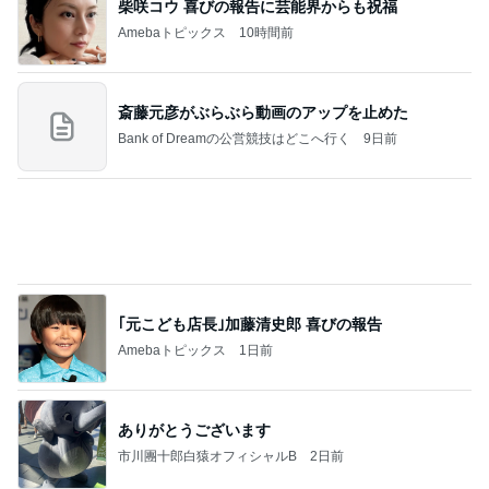
柴咲コウ 喜びの報告に芸能界からも祝福
Amebaトピックス
10時間前
斎藤元彦がぶらぶら動画のアップを止めた
Bank of Dreamの公営競技はどこへ行く
9日前
｢元こども店長｣加藤清史郎 喜びの報告
Amebaトピックス
1日前
ありがとうございます
市川團十郎白猿オフィシャルB
2日前
ジャンルランキング
ディズニーレポ
5,120人参加中