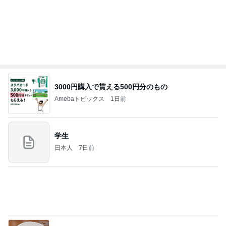
2026/08/07(K) 3本
何でかな？何でだろ？
6時間前
赤ちゃんおせんべいをくれたお店の人
Amebaトピックス
10時間前
夫とファミレスで晩ごはん
武東由美オフィシャルブログ「MOTOちゃんとのは
1日前
っぴぃな毎日」Powered by Ameba