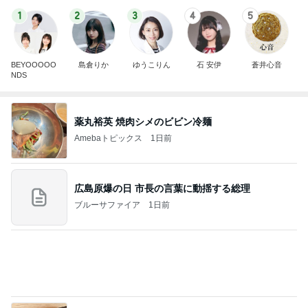
NDS
薬丸裕英 焼肉シメのビビン冷麺
Amebaトピックス
1日前
広島原爆の日 市長の言葉に動揺する総理
ブルーサファイア
1日前
ゲームにどっぷりハマってしまった末路
Amebaトピックス
1日前
斎藤元彦がぶらぶら動画のアップを止めた
Bank of Dreamの公営競技はどこへ行く
9日前