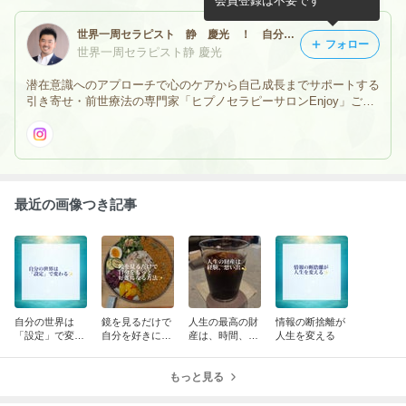
会員登録は不要です
世界一周セラピスト 静 慶光 ！ 自分の前世を思い出せる前世療法（ヒプノセラピー）！ 前世療法の専門家！
フォロー
世界一周セラピスト静 慶光
潜在意識へのアプローチで心のケアから自己成長までサポートする
引き寄せ・前世療法の専門家「ヒプノセラピーサロンEnjoy」ご予
約・お問い合わせはメールにて承ります。営業時間：9:00〜21:00
（完全予約制）※当面の間オンラインセッションのみの対応。
最近の画像つき記事
自分の世界は
鏡を見るだけで
人生の最高の財
情報の断捨離が
「設定」で変わ
自分を好きにな
産は、時間、経
人生を変える
る
る方法
験、思い出
もっと見る