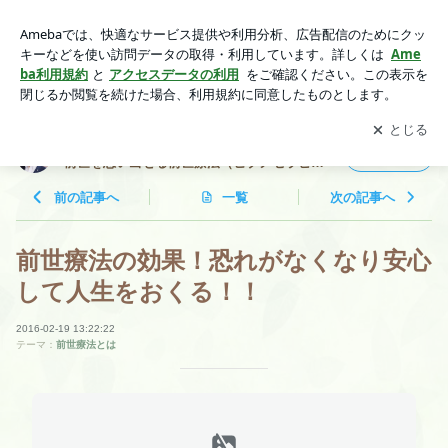
前世療法の効果！恐れがなくなり安心して人生をおくる！！ |
世界一周セラピスト 静 慶光 ！ 自分の前世を思い出せる
アプリをダウンロードして
ブログの更新通知
を受け取りまし
開く
前世療法（ヒプノセラピー）！ 前世療法の専門家！
ょう。
世界一周セラピスト 静 慶光 ！ 自分の
フォロー
前世を思い出せる前世療法（ヒプノセラピ
ー）！ 前世療法の専門家！
前の記事へ
一覧
次の記事へ
前世療法の効果！恐れがなくなり安心
して人生をおくる！！
2016-02-19 13:22:22
テーマ：
前世療法とは