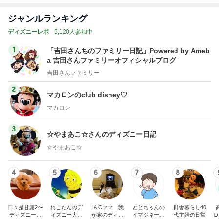
1
「吉田さんちのファミリー日記」Powered by Ameb
a 吉田さんファミリーオフィシャルブログ
吉田さんファミリー
2
マカロンのclub disney♡
マカロン
3
☆やまあこ☆さんのディズニー日記
☆やまあこ☆
4
5
6
7
8
日々是甘露2〜
れこたんのデ
I＆Cママ 我
ととちゃんの
田舎暮らし40
ディズニー風
ィズニー大好
が家のディズ
イマジネーシ
代主婦の日常
Ꭰ
味〜
き♡孫4人
ニー♡ブログ
ョンタイム
もっと見る