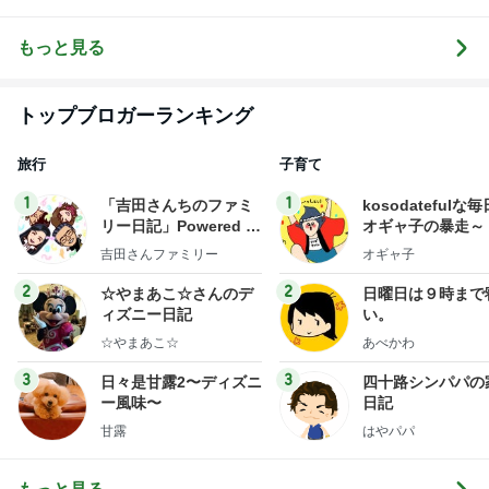
トップブロガーランキング
旅行
子育て
1
1
「吉田さんちのファミ
kosodatefulな毎
リー日記」Powered b
オギャ子の暴走～
y Ameba 吉田さんファ
吉田さんファミリー
オギャ子
ミリーオフィシャルブ
ログ
2
2
☆やまあこ☆さんのデ
日曜日は９時まで
ィズニー日記
い。
☆やまあこ☆
あべかわ
3
3
日々是甘露2〜ディズニ
四十路シンパパの
ー風味〜
日記
甘露
はやパパ
もっと見る
オフィシャルブロガーランキング