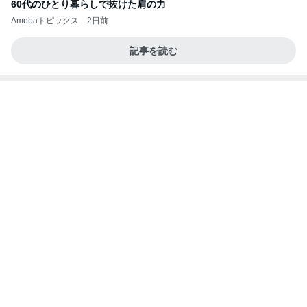
いのば」ブログ
救急車で待たされたと怒る息子
Amebaトピックス
2日前
NISA①(;'∀')
パラスジュエリー（白美女神宝珠）の夢の記録
14日前
（続編）
目が覚めると広がっていた娘の愛
Amebaトピックス
15時間前
ラーメン二郎 新潟店【新潟市中央区】ラーメン小