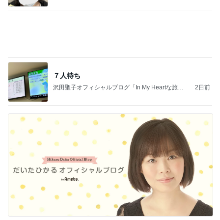
だいた 広い家がいらない理由
Amebaトピックス
1日前
記事を読む
3000円購入で貰える500円分のもの
Amebaトピックス
1日前
学生
日本人
7日前