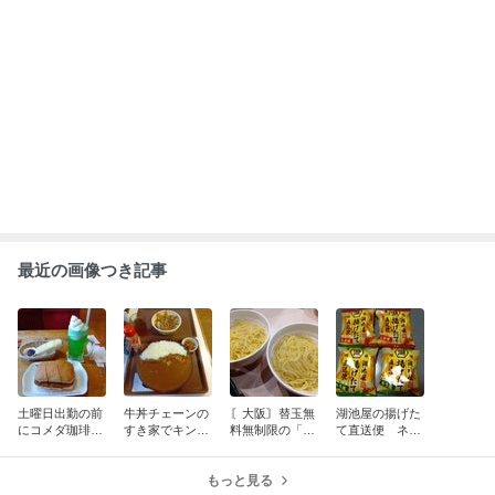
ABEMA
｢最後の日｣元ジャンポケ斉藤慎二被告
の妻がSNSを更新