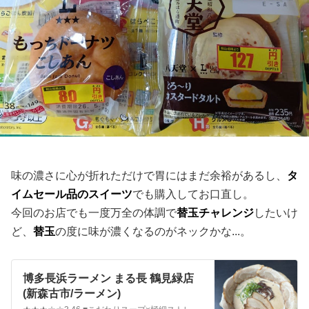
味の濃さに心が折れただけで胃にはまだ余裕があるし、
タ
イムセール品のスイーツ
でも購入してお口直し。
今回のお店でも一度万全の体調で
替玉チャレンジ
したいけ
ど、
替玉
の度に味が濃くなるのがネックかな...。
博多長浜ラーメン まる長 鶴見緑店
(新森古市/ラーメン)