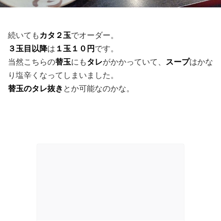
続いても
カタ２玉
でオーダー。
３玉目以降
は
１玉１０円
です。
当然こちらの
替玉
にも
タレ
がかかっていて、
スープ
はかな
り塩辛くなってしまいました。
替玉のタレ抜き
とか可能なのかな。