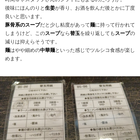
後味にほんのりと
生姜
が香り、お酒を飲んだ後とかに丁度
良いと思います。
豚骨系のスープ
だと少し粘度があって
麺
に持って行かれて
しまうけど、この
スープ
なら
替玉
を繰り返しても
スープ
の
減りは抑えらそうです。
麺
はやや細めの
中華麺
といった感じでツルシコ食感が楽し
めます。