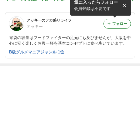
気に入ったらフォロー
盛りすぎチャレンジ２０２６
で何玉替玉出来るの？という
に便乗
企画・前編「ラーメン食堂
会員登録は不要です
神豚」
アッキーのデカ盛りライフ
フォロー
アッキー
胃袋の容量はフードファイターの足元にも及びませんが、大阪を中
心に安く楽しくお腹一杯を基本コンセプトに食べ歩いています。
B級グルメマニアジャンル 1位
最近の画像つき記事
土曜日出勤の前
牛丼チェーンの
〘大阪〙替玉無
湖池屋の揚げた
にコメダ珈琲店
すき家でキング
料無制限の「ラ
て直送便 ネッ
にてスタッフさ
カレーともう１
ーメン食堂 神
ト販売限定プレ
んが引くくらい
品食べてみた
豚」で限界チャ
ミアムポテトチ
ガッツリと腹ご
もっと見る
レンジ
ップスを頂いて
しらえ
みた