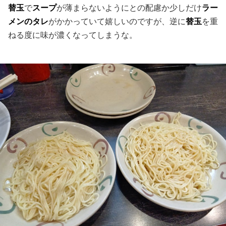
替玉
で
スープ
が薄まらないようにとの配慮か少しだけ
ラー
メンのタレ
がかかっていて嬉しいのですが、逆に
替玉
を重
ねる度に味が濃くなってしまうな。