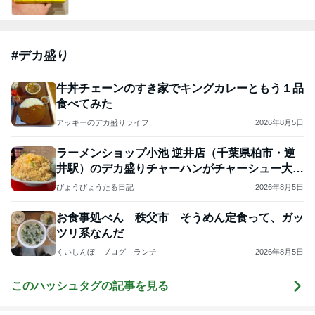
開卡
くいしんぼうCAMのもっとおいしい台湾!!!!
2日前
ジャンルランキング
B級グルメマニア
5,675人参加中
1
アッキーのデカ盛りライフ
アッキー
2
デカ盛りんぐ
ガデュ
3
下町マリーンズ・一口馬主・立ち飲み・立ち食いそば
柳橋二郎
4
5
6
7
8