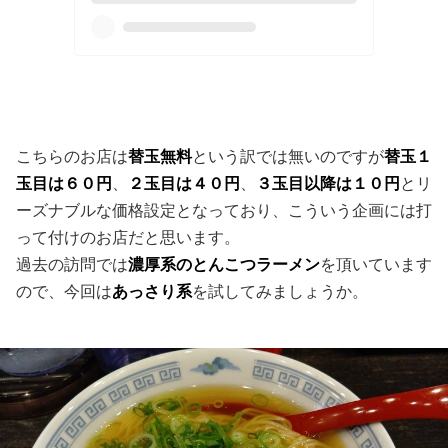
こちらのお店は
替玉無料
という訳では無いのですが
替玉１
玉目は６０円
、
２玉目は４０円
、
３玉目以降は１０円
とリ
ーズナブルな価格設定となっており、こういう企画には打
って付けのお店だと思います。
過去の訪問では
濃厚系のとんこつラーメン
を頂いています
ので、今回は
あっさり系
を試してみましょうか。