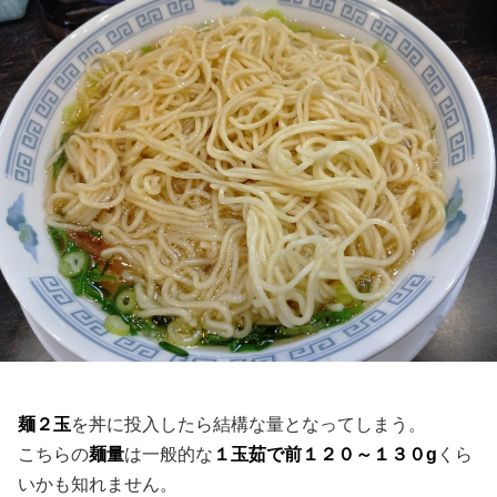
麺２玉
を丼に投入したら結構な量となってしまう。
こちらの
麺量
は一般的な
１玉茹で前１２０～１３０g
くら
いかも知れません。