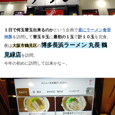
１日で何玉替玉出来るのか
という企画で
昼にラーメン食堂
神豚
を訪問して
替玉９玉
に
最初の１玉
で
計１０玉
を完食。
博多長浜ラーメン 丸長 鶴
夜は
大阪市鶴見区
の
見緑店
を訪問。
今年の初めに訪問して以来かな～。