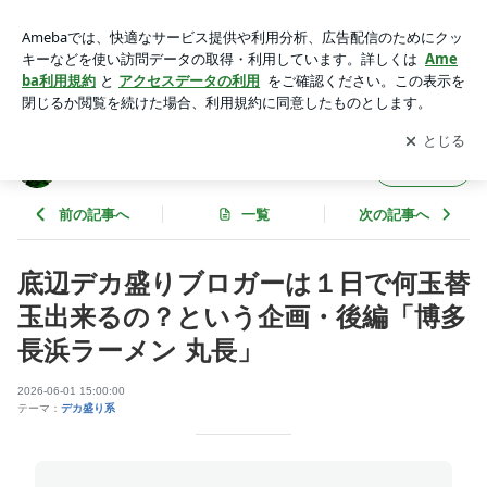
大阪 ラーメン 替玉 | アッキーのデカ盛りライフ
アプリをダウンロードして
ブログの更新通知
を受け取りまし
開く
ょう。
アッキーのデカ盛りライフ
フォロー
前の記事へ
一覧
次の記事へ
底辺デカ盛りブロガーは１日で何玉替
玉出来るの？という企画・後編「博多
長浜ラーメン 丸長」
2026-06-01 15:00:00
テーマ：
デカ盛り系