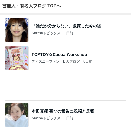
安くて美味し
『やすたろ
道産子どすど
いもっちゃん
こんちゃんの
い物が好き☆
う』的 食の
す！
のブログ
ブログ
彡
備忘録
もっと見る