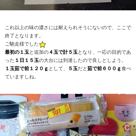
これ以上の味の濃さには耐えられそうにないので、ここで
終了となります。
ご馳走様でした
最初の１玉
と追加の
４玉で計５玉
となり、一応の目的であ
った
１日１５玉
の大台には到達したので良しとしよう。
１玉茹で前１２０ｇ
として、
５玉
だと
茹で前６００ｇ
食べ
ていますしね。