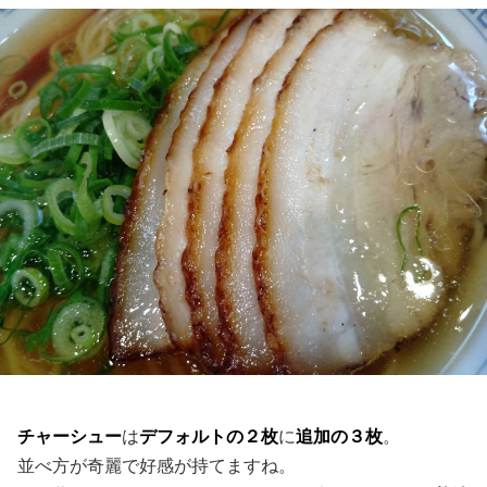
チャーシュー
は
デフォルトの２枚
に
追加の３枚
。
並べ方が奇麗で好感が持てますね。