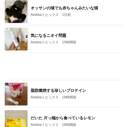
「誰だか分からない」激変した今の姿
Amebaトピックス
1日前
TOPTOY☆Cocoa Workshop
ディズニーファン Dのブログ
8日前
本田真凜 喜びの報告に祝福と反響
Amebaトピックス
1日前