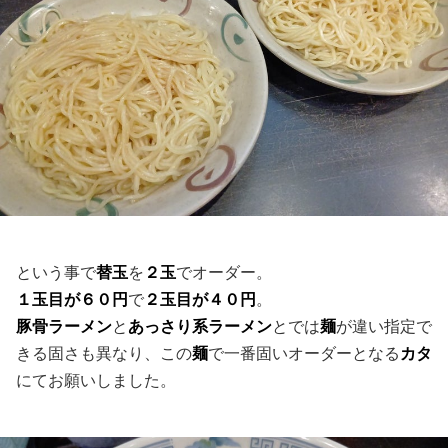
という事で
替玉
を
２玉
でオーダー。
１玉目が６０円
で
２玉目が４０円
。
豚骨ラーメン
と
あっさり系ラーメン
とでは
麺
が違い指定で
きる固さも異なり、この
麺
で一番固いオーダーとなる
カタ
にてお願いしました。