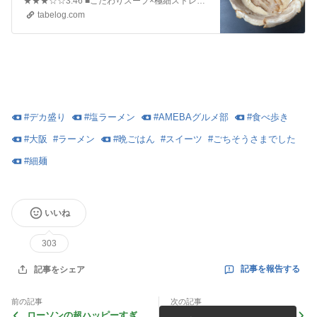
★★★☆☆3.46 ■こだわりスープ×極細ストレート麺の本格博多長浜ラーメン！テーブル席ありでファミリー利用も◎ ■予算(夜):￥1,000～￥1,999
tabelog.com
#
デカ盛り
#
塩ラーメン
#
AMEBAグルメ部
#
食べ歩き
#
大阪
#
ラーメン
#
晩ごはん
#
スイーツ
#
ごちそうさまでした
#
細麺
いいね
303
記事を報告する
記事をシェア
前の記事
次の記事
ローソンの超ハッピーすぎ！
底辺デカ盛りブロガーは１日