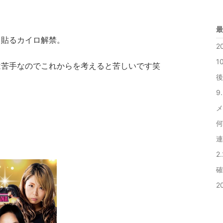
最
。貼るカイロ解禁。
2
1
は苦手なのでこれからを考えると苦しいです笑
後
9
メ
何
連
2
確
2