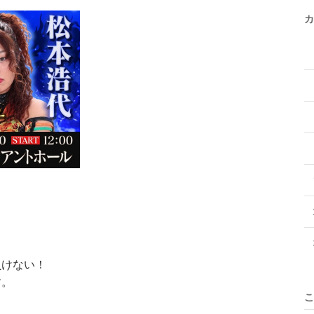
カ
！
負けない！
す。
こ