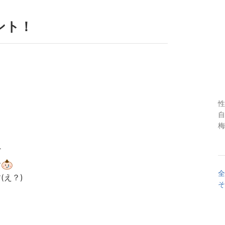
ント！
性
自
梅
ど
す
全
(え？)
そ