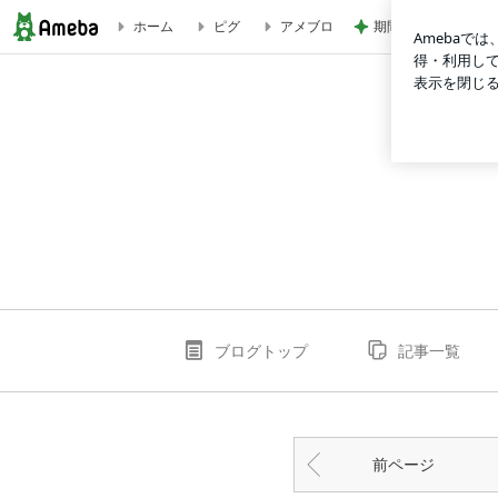
期間限定のガッツリ
ホーム
ピグ
アメブロ
梅咲 遥のブログ -2ページ目
ブログトップ
記事一覧
前ページ