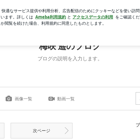
濃厚ラーメン
芸能人ブログ
人気ブログ
新規登録
ロ
梅咲 遥のブログ
ブログの説明を入力します。
画像一覧
動画一覧
プ
次ページ