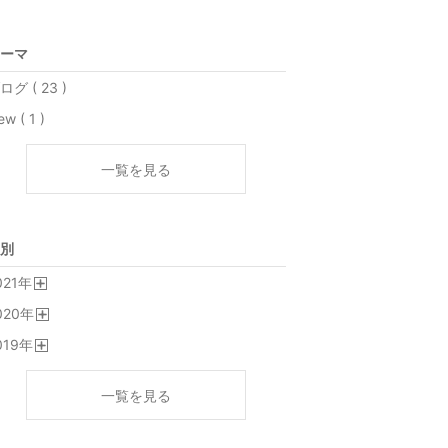
ーマ
ログ ( 23 )
w ( 1 )
一覧を見る
別
021
年
開
020
年
く
開
019
年
く
開
く
一覧を見る