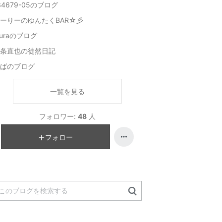
34679-05のブログ
ーりーのゆんたくBAR☆彡
uraのブログ
条直也の徒然日記
ばのブログ
一覧を見る
フォロワー:
48
人
フォロー