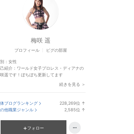
梅咲 遥
プロフィール
ピグの部屋
別：
女性
己紹介：
ワールド女子プロレス・ディアナの
咲遥です！ぼちぼち更新してます
続きを見る ＞
体ブログランキング
228,269
位
↑
ラ
の他職業ジャンル
2,585
位
↑
ン
ラ
キ
ン
ン
キ
フォロー
グ
ン