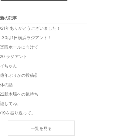
上
グ
昇
上
新の記事
昇
021年ありがとうございました！
0.30は1日横浜ラジアント！
楽園ホールに向けて
.20 ラジアント
イちゃん
億年ぶりかの投稿✌
休の話
.22新木場への気持ち
認してね。
019を振り返って。
一覧を見る