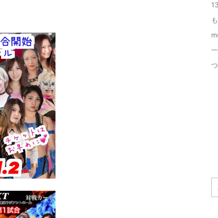
1
も
m
一
つ