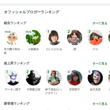
オフィシャルブロガーランキング
総合ランキング
すべて見る
1
2
3
市川團十郎白
小林麻央
だいたひかる
桃
クロ
猿
急上昇ランキング
すべて見る
1
2
3
4
5
デーモン閣下
片岡愛之助
林下清志(ビッ
沢田聖子
金沢克彦
グダディ)
新登場ランキング
すべて見る