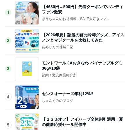
【4680円→500円】先着クーポンでハンディ
ファン激安
1
ぼうちゃんのお得情報～SALE大好きママ～
【2026年夏】話題の首元冷却グッズ、アイス
ノンとマジクールを比較してみた
2
あめりんの徒然日記
モントワール JAおきなわ パイナップルグミ
36g×10袋
3
節約！激安商品紹介所
センスオーナーズ年利12%‼️
4
ちゃんくみのブログ
【２３％オフ】アイハーブ全体割引適用！夏
の健康応援セール開催中
5