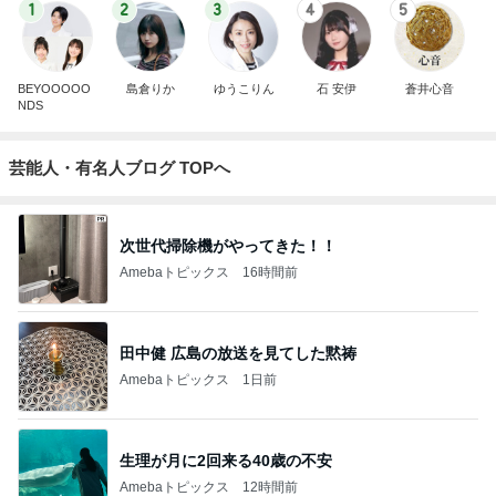
1
2
3
4
5
BEYOOOOO
島倉りか
ゆうこりん
石 安伊
蒼井心音
NDS
芸能人・有名人ブログ TOPへ
次世代掃除機がやってきた！！
Amebaトピックス
16時間前
田中健 広島の放送を見てした黙祷
Amebaトピックス
1日前
生理が月に2回来る40歳の不安
Amebaトピックス
12時間前