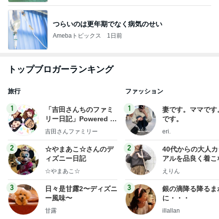
つらいのは更年期でなく病気のせい
Amebaトピックス
1日前
トップブロガーランキング
旅行
ファッション
1
1
「吉田さんちのファミ
妻です。ママです
リー日記」Powered b
です。
y Ameba 吉田さんファ
吉田さんファミリー
eri.
ミリーオフィシャルブ
ログ
2
2
☆やまあこ☆さんのデ
40代からの大人
ィズニー日記
アルを品良く着こ
ファッションブロ
☆やまあこ☆
えりん
3
3
日々是甘露2〜ディズニ
銀の滴降る降るま
ー風味〜
に・・・
甘露
illallan