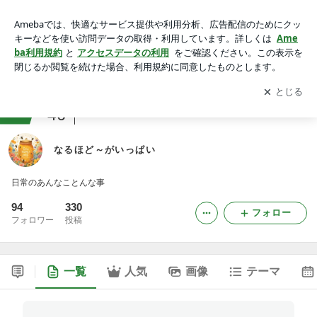
なるほど～がいっぱい
アプリをダウンロードして
ブログの更新通知
を受け取りまし
開く
ょう。
ranking
46
通販・お取り寄せマニアジャンル
なるほど～がいっぱい
日常のあんなことんな事
94
330
フォロー
フォロワー
投稿
一覧
人気
画像
テーマ