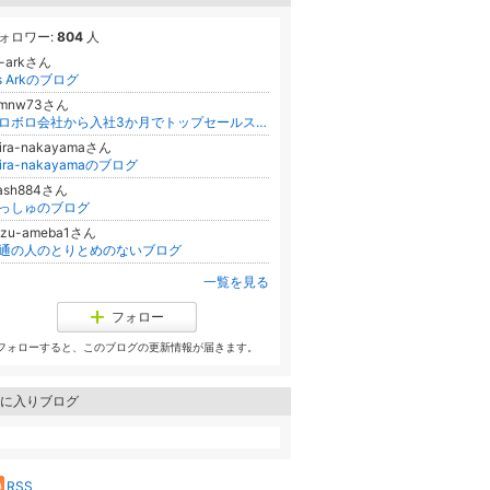
ォロワー:
804
人
s-arkさん
’s Arkのブログ
ymnw73さん
ボロボロ会社から入社3か月でトップセールスマン！？ 営業スキルアップ講座のブログ
eira-nakayamaさん
eira-nakayamaのブログ
ash884さん
っしゅのブログ
azu-ameba1さん
通の人のとりとめのないブログ
一覧を見る
フォロー
フォローすると、このブログの更新情報が届きます。
に入りブログ
RSS