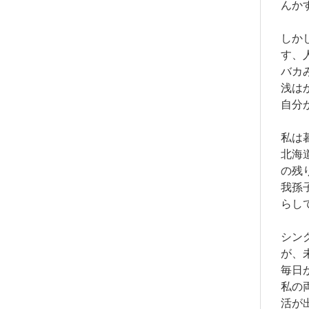
んか
しか
す、
バカ
浅は
自分
私は
北海
の残
我孫
らし
シン
が、
毎日
私の
活が