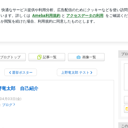
店のナポリタン
芸能人ブログ
人気ブログ
新規登録
プロ
ブログトップ
記事一覧
画像一覧
選挙ポスター
上野竜太郎 テスト
野竜太郎 自己紹介
年04月03日(金)
：
ブログ
この