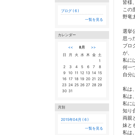
皆様
この
ブログ ( 6 )
野竜
一覧を見る
選挙
カレンダー
思っ
ブロ
<<
8月
>>
が、
日
月
火
水
木
金
土
私に
1
何一
2
3
4
5
6
7
8
9
10
11
12
13
14
15
自分
16
17
18
19
20
21
22
23
24
25
26
27
28
29
私は
30
31
私は
私に
月別
知り
両親
2015年04月 ( 6 )
妹と
一覧を見る
私は