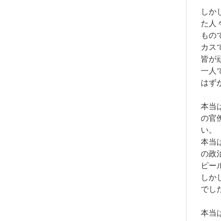
しか
た人
もの
カス
皆が
一人
はず
本当
の官
い。
本当
の政
ピー
しか
でし
本当