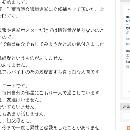
、初めまして。
度、千葉市議会議員選挙に立候補させて頂いた、上
フ
太郎です。
n
N
r
公報や選挙ポスターだけでは情報量が足りないのと
たので、
s
グで自己紹介でもしてみようかと思い気付きました
s
m
ま
は経歴というものがありません。
k
つありません。
普
はアルバイトの為の履歴書すら真っ白な人間です。
、ニートです。
、毎日自分の部屋にこもり一人で過ごしています。
は、友達はいません。
合いすらいません。
お気
ともあまり話しません。
も、祖父母とも。
、今まで一度も異性と恋愛をしたことがありませ