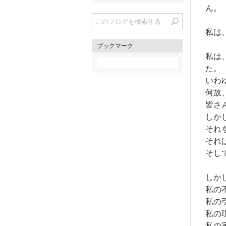
ん。
私は
ブックマーク
私は
た。
いわ
何故
皆さ
しか
それ
それ
そし
しか
私の
私の
私の
私の