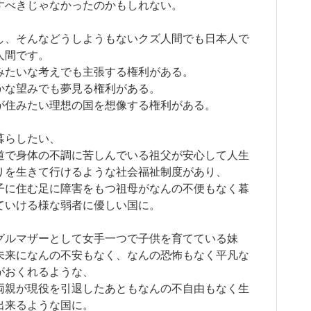
すべきじゃなかったのかもしれない。
し、そんなどうしようもないクズ人間でも日本人で
人間です。
みたいな考えでも主張する権利がある。
かな望みでも夢見る権利がある。
が住みたい理想の国を想像する権利がある。
暮らしたい、
道で身体の不調に苦しんでいる祖父が安心して人生
りを生きて行けるような社会福祉制度があり、
子に住む足に障害をもつ祖母がなんの不便もなく暮
ていける様な弱者に優しい国に。
グルマザーとして女手一つで子供を育てている妹
未来になんの不安もなく、なんの恐怖もなく平凡な
がおくれるような、
両親が現役を引退したあともなんの不自由もなく生
出来るような国に。