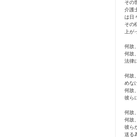
その
介護
は日
その
上が
何故
何故
法律
何故
めな
何故
彼ら
何故
何故
彼ら
送る