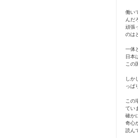
働い
んだ
頑張
のは
一体
日本
この
しか
っぱ
この
てい
確か
奇心
読ん