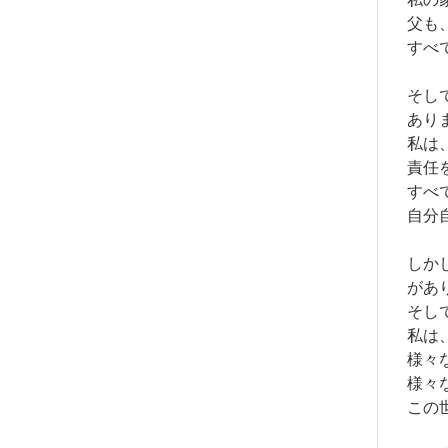
父も
すべ
そし
あり
私は
責任
すべ
自分
しか
があ
そし
私は
様々
様々
この