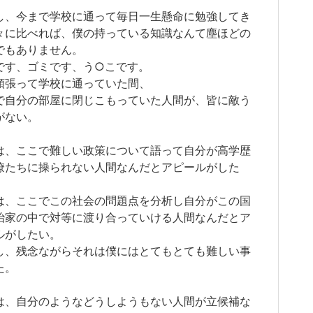
し、今まで学校に通って毎日一生懸命に勉強してき
々に比べれば、僕の持っている知識なんて塵ほどの
でもありません。
です、ゴミです、う○こです。
頑張って学校に通っていた間、
で自分の部屋に閉じこもっていた人間が、皆に敵う
がない。
は、ここで難しい政策について語って自分が高学歴
僚たちに操られない人間なんだとアピールがした
は、ここでこの社会の問題点を分析し自分がこの国
治家の中で対等に渡り合っていける人間なんだとア
ルがしたい。
し、残念ながらそれは僕にはとてもとても難しい事
た。
は、自分のようなどうしようもない人間が立候補な