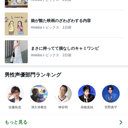
娘が観た映画のざわざわする内容
Amebaトピックス
1日前
まさに持ってて損なしのキャミワンピ
Amebaトピックス
2日前
男性声優部門ランキング
佐藤拓也
津久井教生
神谷明
高橋直純
宮野真守
もっと見る