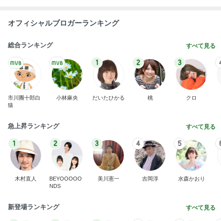
オフィシャルブロガーランキング
総合ランキング
すべて見る
1
2
3
市川團十郎白
小林麻央
だいたひかる
桃
クロ
猿
急上昇ランキング
すべて見る
1
2
3
4
5
木村直人
BEYOOOOO
美川憲一
吉岡淳
水森かおり
NDS
新登場ランキング
すべて見る