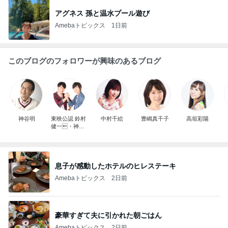
アグネス 孫と温水プール遊び
Amebaトピックス
1日前
このブログのフォロワーが興味のあるブログ
神谷明
東映公認 鈴村
中村千絵
豊嶋真千子
高垣彩陽
健一・神谷
浩史の仮面ラ
ジレンジャー
息子が感動したホテルのヒレステーキ
Amebaトピックス
2日前
豪華すぎて夫に引かれた朝ごはん
Amebaトピックス
2日前