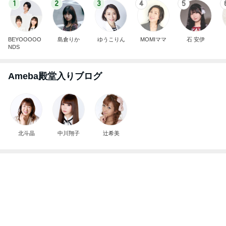
1
2
3
4
5
BEYOOOOO
島倉りか
ゆうこりん
MOMIママ
石 安伊
NDS
Ameba殿堂入りブログ
北斗晶
中川翔子
辻希美