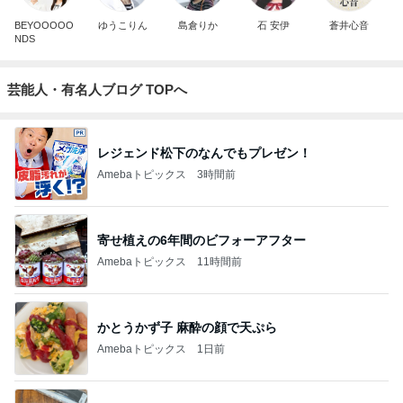
BEYOOOOO
ゆうこりん
島倉りか
石 安伊
蒼井心音
NDS
芸能人・有名人ブログ TOPへ
レジェンド松下のなんでもプレゼン！
Amebaトピックス
3時間前
寄せ植えの6年間のビフォーアフター
Amebaトピックス
11時間前
かとうかず子 麻酔の顔で天ぷら
Amebaトピックス
1日前