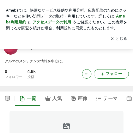
daily affairs
アプリをダウンロードして
ブログの更新通知
を受け取りまし
開く
ょう。
daily affairs
クルマのメンテナンス情報を中心に。
0
4.8k
フォロー
フォロワー
投稿
一覧
人気
画像
テーマ