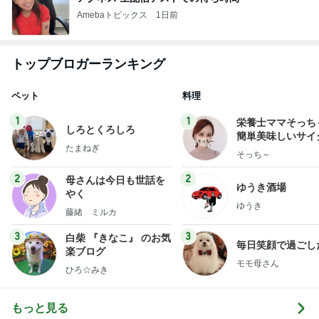
Amebaトピックス
1日前
トップブロガーランキング
ペット
料理
1
1
栄養士ママそっち
しろとくろしろ
簡単美味しいサイ
たまねぎ
献立
そっち～
2
2
母さんは今日も世話を
ゆうき酒場
やく
ゆうき
藤緒 ミルカ
3
3
白柴 『きなこ』 のお気
毎日笑顔で過ごし
楽ブログ
モモ母さん
ひろ☆みき
もっと見る