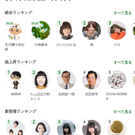
総合ランキング
すべて見る
1
2
3
市川團十郎白
小林麻央
だいたひかる
桃
クロ
猿
急上昇ランキング
すべて見る
1
2
3
4
5
AKB48
たんぽぽ川村
北村総一朗
北別府学
OCHA NORM
エミコ
A
新登場ランキング
すべて見る
1
2
3
4
5