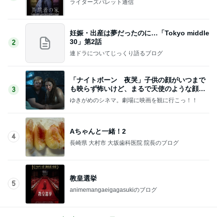
ライターズパレット通信
妊娠・出産は夢だったのに…「Tokyo middle
30」第2話
2
連ドラについてじっくり語るブログ
「ナイトボーン 夜哭」子供の顔がいつまで
も映らず怖いけど、まるで天使のような顔の
3
赤ちゃんでした。
ゆきがめのシネマ。劇場に映画を観に行こっ！！
Aちゃんと一緒！2
4
長崎県 大村市 大坂歯科医院 院長のブログ
教皇選挙
5
animemangaeigagasukiのブログ