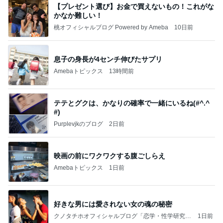
【プレゼント選び】お金で買えないもの！これがな
かなか難しい！
桃オフィシャルブログ Powered by Ameba
10日前
息子の身長が4センチ伸びたサプリ
Amebaトピックス
13時間前
テテとグクは、かなりの確率で一緒にいるね(#^.^
#)
Purplevjkのブログ
2日前
映画の前にワクワクする腹ごしらえ
Amebaトピックス
1日前
好きな男には愛されない女の魂の秘密
クノタチホオフィシャルブログ「恋学・性学研究
1日前