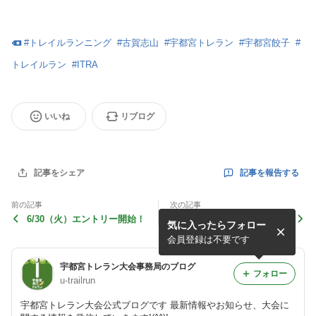
#
トレイルランニング
#
古賀志山
#
宇都宮トレラン
#
宇都宮餃子
#
トレイルラン
#
ITRA
いいね
リブログ
記事を報告する
記事をシェア
前の記事
次の記事
6/30（火）エントリー開始！
宇都宮トレラン2026ボラン
気に入ったらフォロー
ティア募集について
会員登録は不要です
宇都宮トレラン大会事務局のブログ
フォロー
u-trailrun
宇都宮トレラン大会公式ブログです 最新情報やお知らせ、大会に