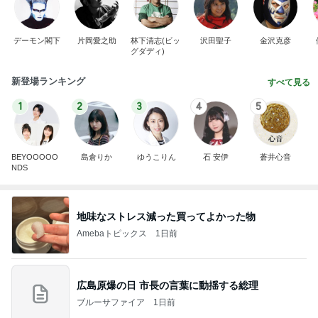
デーモン閣下
片岡愛之助
林下清志(ビッ
沢田聖子
金沢克彦
グダディ)
新登場ランキング
すべて見る
1
2
3
4
5
BEYOOOOO
島倉りか
ゆうこりん
石 安伊
蒼井心音
NDS
地味なストレス減った買ってよかった物
Amebaトピックス
1日前
広島原爆の日 市長の言葉に動揺する総理
ブルーサファイア
1日前