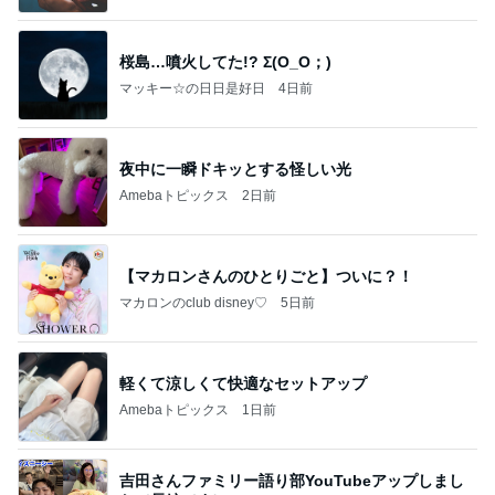
桜島…噴火してた!? Σ(O_O；)
マッキー☆の日日是好日
4日前
夜中に一瞬ドキッとする怪しい光
Amebaトピックス
2日前
【マカロンさんのひとりごと】ついに？！
マカロンのclub disney♡
5日前
軽くて涼しくて快適なセットアップ
Amebaトピックス
1日前
吉田さんファミリー語り部YouTubeアップしまし