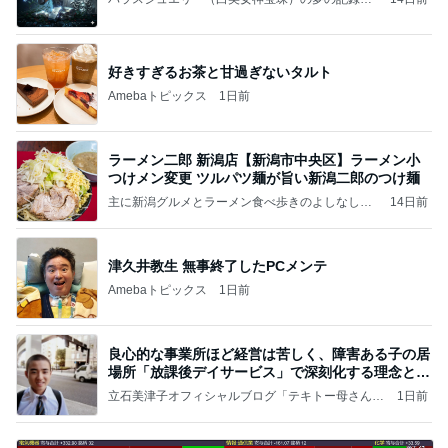
（続編）
好きすぎるお茶と甘過ぎないタルト
Amebaトピックス
1日前
ラーメン二郎 新潟店【新潟市中央区】ラーメン小
つけメン変更 ツルパツ麺が旨い新潟二郎のつけ麺
主に新潟グルメとラーメン食べ歩きのよしなしご
14日前
と
津久井教生 無事終了したPCメンテ
Amebaトピックス
1日前
良心的な事業所ほど経営は苦しく、障害ある子の居
場所「放課後デイサービス」で深刻化する理念と現
実の
立石美津子オフィシャルブログ「テキトー母さんの
1日前
すすめ」Powered by Ameba