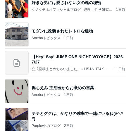
好きな男には愛されない女の魂の秘密
クノタチホオフィシャルブログ「恋学・性学研究
1日前
室」Powered by Ameba
モダンに改装されたレトロな建物
Amebaトピックス
1日前
【Hey! Say! JUMP ONE NIGHT VOYAGE】2026.
7/27
公式投稿まとめちゃいました。～HSJ＆UT&K.O.
11日前
～
堀ちえみ 主治医からお褒めの言葉
Amebaトピックス
1日前
テテとグクは、かなりの確率で一緒にいるね(#^.^
#)
Purplevjkのブログ
2日前