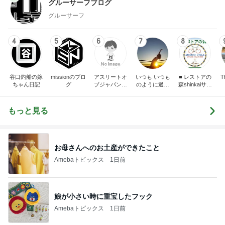
グルーサーフブログ
グルーサーフ
4
5
6
7
8
谷口釣船の嫁
missionのブロ
アスリートオ
いつも いつも
■ レストアの
T
ちゃん日記
グ
ブジャパンオ
のように過ご
森shinkaiサイ
フィシャルブ
すために
クル ■
ログ
もっと見る
お母さんへのお土産ができたこと
Amebaトピックス
1日前
娘が小さい時に重宝したフック
Amebaトピックス
1日前