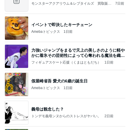
モンスターアクアリウム＆レプタイルズ 買取販売
7日前
情報
イベントで即決したキーチェーン
Amebaトピックス
1日前
力強いジャンプをまるで天上の美しさのように軽や
かに着氷その芸術性によって心奪われる魔法を織り
なす
フィギュアスケート応援（くまはともだち）
1日前
假屋崎省吾 愛犬の6歳の誕生日
Amebaトピックス
1日前
義母は観念した？
トンデモ義母ンヌからのストレスがヤバい。
2日前