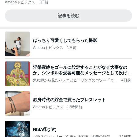
Amebaトピックス
1日前
記事を読む
ばっちり可愛くしてもらった撮影
Amebaトピックス
1日前
涅槃寂静をゴールに設定することがなぜ大事なの
か、シンボルを受容可能なメッセージとして投げる
ことが
気功師から見たバレエとヒーリングのコツ～「まと
4日前
いのば」ブログ
独身時代の貯金で買ったブレスレット
Amebaトピックス
12時間前
NISA①(;'∀')
パラスジュエリー（白美女神宝珠）の夢の記録
14日前