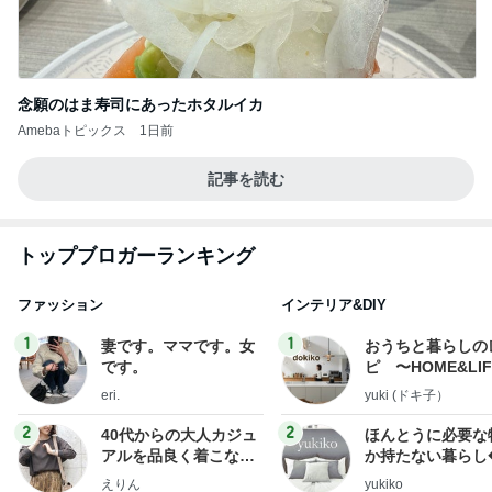
念願のはま寿司にあったホタルイカ
Amebaトピックス
1日前
記事を読む
トップブロガーランキング
ファッション
インテリア&DIY
1
1
妻です。ママです。女
おうちと暮らしの
です。
ピ 〜HOME&LI
eri.
yuki (ドキ子）
2
2
40代からの大人カジュ
ほんとうに必要な
アルを品良く着こなす
か持たない暮らし
ファッションブログ
ep Life Simple
えりん
yukiko