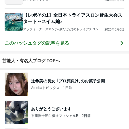
【レポその1】全日本トライアスロン皆生大会ス
タート～スイム編♪
アラフォーナースマン(52歳だけど)のトライアスロン挑
2026年8月6日
戦＆泥酔記
このハッシュタグの記事を見る
芸能人・有名人ブログ TOPへ
辻希美の長女 ｢プロ顔負け｣のお菓子公開
Amebaトピックス
1日前
ありがとうございます
市川團十郎白猿オフィシャルB
2日前