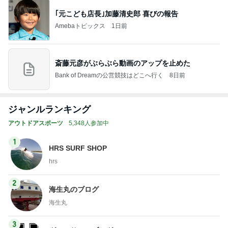
｢元こども店長｣加藤清史郎 喜びの報告
Amebaトピックス
1日前
斎藤元彦がぶらぶら動画のアップを止めた
Bank of Dreamの公営競技はどこへ行く
8日前
ジャンルランキング
アウトドアスポーツ
5,348人参加中
1
HRS SURF SHOP
hrs
2
海生丸のブログ
海生丸
3