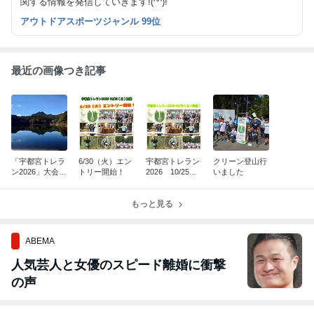
関する情報を発信していきます!(^^)!
アウトドアスポーツジャンル 99位
最近の画像つき記事
「宇都宮トレラ
6/30（火）エン
宇都宮トレラン
クリーン登山行
ン2026」大会コ
トリー開始！
2026 10/25
いました
ース
（日）開催！
もっと見る
ABEMA
人気芸人と女優のスピード離婚に衝撃
の声