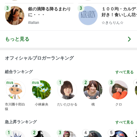
ンテリアのきろく
3
3
銀の滴降る降るまわり
１００均・カルデ
に・・・
好き！食いしん坊
らりん☆のブログ
illallan
☆きらりん☆
もっと見る
オフィシャルブロガーランキング
総合ランキング
すべて見る
1
2
3
市川團十郎白
小林麻央
だいたひかる
桃
クロ
猿
急上昇ランキング
すべて見る
1
2
3
4
5