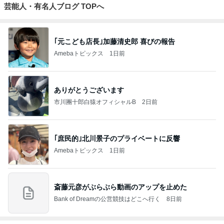
芸能人・有名人ブログ TOPへ
｢元こども店長｣加藤清史郎 喜びの報告
Amebaトピックス
1日前
ありがとうございます
市川團十郎白猿オフィシャルB
2日前
｢庶民的｣北川景子のプライベートに反響
Amebaトピックス
1日前
斎藤元彦がぶらぶら動画のアップを止めた
Bank of Dreamの公営競技はどこへ行く
8日前