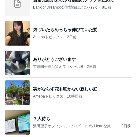
Bank of Dreamの公営競技はどこへ行く
8日前
気づいたらめっちゃ伸びていた髪
Amebaトピックス
2日前
ありがとうございます
市川團十郎白猿オフィシャルB
2日前
実がならず花も咲かない寂しい庭
Amebaトピックス
10時間前
７人待ち
沢田聖子オフィシャルブログ「In My Heartな旅日
2日前
記」by Ameba