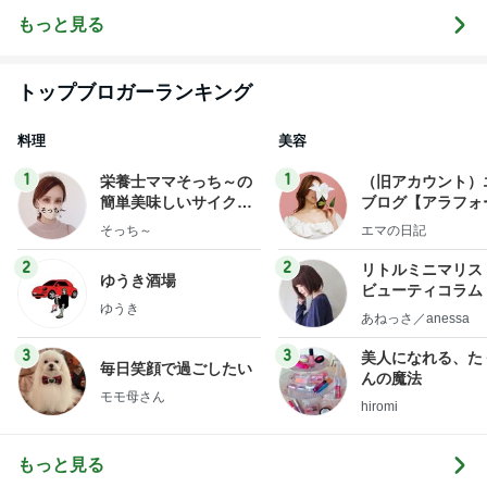
ンビニスイー
ツ〜
もっと見る
トップブロガーランキング
料理
美容
1
1
栄養士ママそっち～の
（旧アカウント）
簡単美味しいサイクル
ブログ【アラフォ
献立
社売却セカンドラ
そっち～
エマの日記
フ】
2
2
リトルミニマリス
ゆうき酒場
ビューティコラム 
ゆうき
little minimalist'
あねっさ／anessa
uty colum
3
3
美人になれる、た
毎日笑顔で過ごしたい
んの魔法
モモ母さん
hiromi
もっと見る