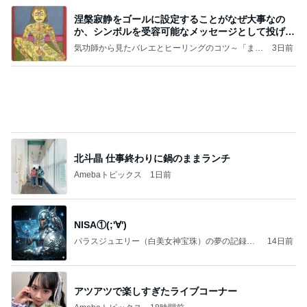
涅槃寂静をゴールに設定することがなぜ大事なの
か、シンボルを受容可能なメッセージとして投げる
ことが
気功師から見たバレエとヒーリングのコツ～「まと
3日前
いのば」ブログ
北斗晶 仕事終わりに鍋のままランチ
Amebaトピックス
1日前
NISA①(;'∀')
パラスジュエリー（白美女神宝珠）の夢の記録
14日前
（続編）
アツアツで楽しすぎたライブコーナー