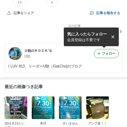
13
4
記事を報告する
記事をシェア
次の記事
2011.8.13という日
気に入ったらフォロー
会員登録は不要です
Ｕ助のＲＯＣＫ’Ｇ
フォロー
U助
I LUV 813、リーダーU助（Gt&Cho)のブログ
最近の画像つき記事
2011.8.13とい
本日
すいません
アンプ直！！