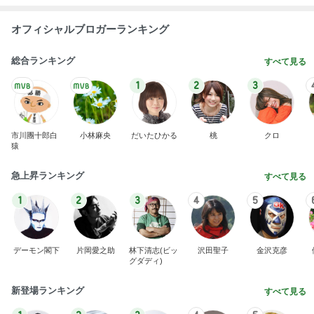
オフィシャルブロガーランキング
総合ランキング
すべて見る
1
2
3
市川團十郎白
小林麻央
だいたひかる
桃
クロ
猿
急上昇ランキング
すべて見る
1
2
3
4
5
デーモン閣下
片岡愛之助
林下清志(ビッ
沢田聖子
金沢克彦
グダディ)
新登場ランキング
すべて見る