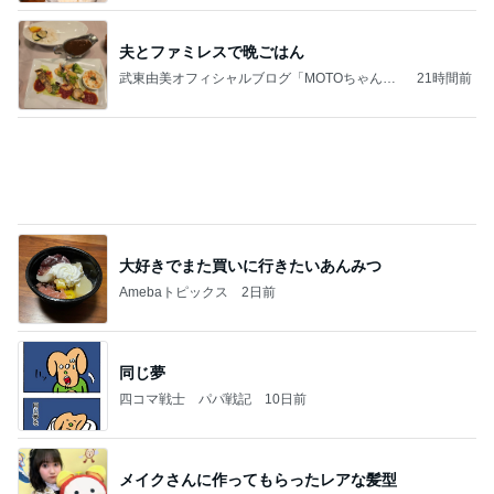
夫とファミレスで晩ごはん
武東由美オフィシャルブログ「MOTOちゃんと
21時間前
のはっぴぃな毎日」Powered by Ameba
大好きでまた買いに行きたいあんみつ
Amebaトピックス
2日前
同じ夢
四コマ戦士 パパ戦記
10日前
メイクさんに作ってもらったレアな髪型