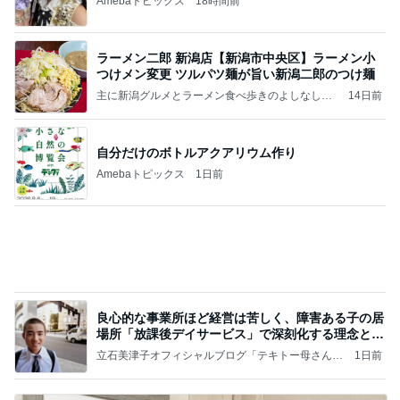
Amebaトピックス
18時間前
ラーメン二郎 新潟店【新潟市中央区】ラーメン小
つけメン変更 ツルパツ麺が旨い新潟二郎のつけ麺
主に新潟グルメとラーメン食べ歩きのよしなしご
14日前
と
自分だけのボトルアクアリウム作り
Amebaトピックス
1日前
良心的な事業所ほど経営は苦しく、障害ある子の居
場所「放課後デイサービス」で深刻化する理念と現
実の
立石美津子オフィシャルブログ「テキトー母さんの
1日前
すすめ」Powered by Ameba