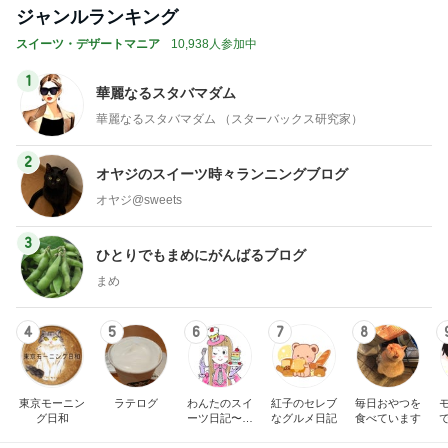
ジャンルランキング
スイーツ・デザートマニア
10,938人参加中
1
華麗なるスタバマダム
華麗なるスタバマダム （スターバックス研究家）
2
オヤジのスイーツ時々ランニングブログ
オヤジ@sweets
3
ひとりでもまめにがんばるブログ
まめ
4
5
6
7
8
東京モーニン
ラテログ
わんたのスイ
紅子のセレブ
毎日おやつを
グ日和
ーツ日記〜小
なグルメ日記
食べています
さな幸せ♡コ