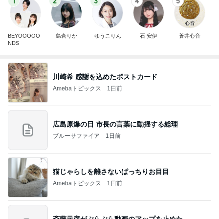
1
2
3
4
5
BEYOOOOO
島倉りか
ゆうこりん
石 安伊
蒼井心音
NDS
川崎希 感謝を込めたポストカード
Amebaトピックス
1日前
広島原爆の日 市長の言葉に動揺する総理
ブルーサファイア
1日前
猫じゃらしを離さないぱっちりお目目
Amebaトピックス
1日前
斎藤元彦がぶらぶら動画のアップを止めた