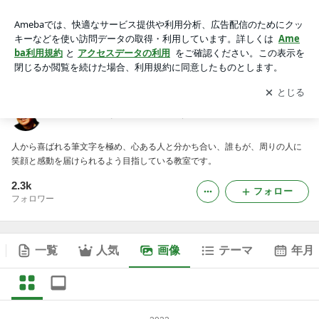
誰でも味のある筆文字が書けるの画像
アプリをダウンロードして
ブログの更新通知
を受け取りまし
開く
ょう。
誰でも味のある筆文字が書ける
人から喜ばれる筆文字を極め、心ある人と分かち合い、誰もが、周りの人に
笑顔と感動を届けられるよう目指している教室です。
2.3k
フォロー
フォロワー
一覧
人気
画像
テーマ
年月