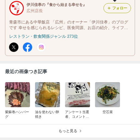
伊川佳孝の『食から始まる幸せを』
フォロー
広州店長
青森市にある中華飯店 「広州」のオーナー「伊川佳孝」のブログ
です 幸せを感じられるレシピ、医食同源、お店の紹介、ライフハ
ックなどのことについてアップ出来たらと思っております
レストラン・飲食関係ジャンル 273位
最近の画像つき記事
紫蘇巻ハンバー
油を使わない卵
アンケート当選
空芯菜
グ
焼き
者、コメント発
表
もっと見る