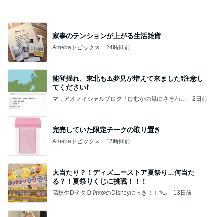
家事のテンションが上がる生活雑貨
Amebaトピックス
24時間前
能登揺れ、東北も⚠️夢見が増えて来ました❗️注意し
てください❗️
マリアオフィシャルブログ「ひむかの風にさそわれ
2日前
て」Powered by Ameba
完売していた限定チークの取り置き
Amebaトピックス
18時間前
大当たり？！ディズニーストア夏祭り…何当た
る？！夏祭りくじに挑戦！！！
高校生Dヲタ Ꭰ-ᎮꭵꭹꭴのDisneyにっき！！✎ܚ
13日前