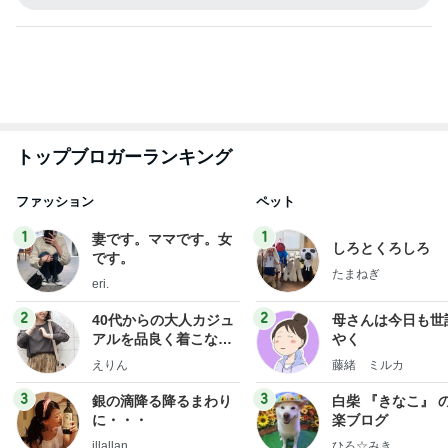
トップブロガーランキング
ファッション
ペット
1
1
妻です。ママです。女
しろとくろしろ
です。
たまねぎ
eri.
2
2
40代からの大人カジュ
母さんは今日も世
アルを品良く着こなす
やく
ファッションブログ
えりん
藤緒 ミルカ
3
3
銀の滴降る降るまわり
白柴 『きなこ』 
に・・・
楽ブログ
illallan
ひろ☆みき