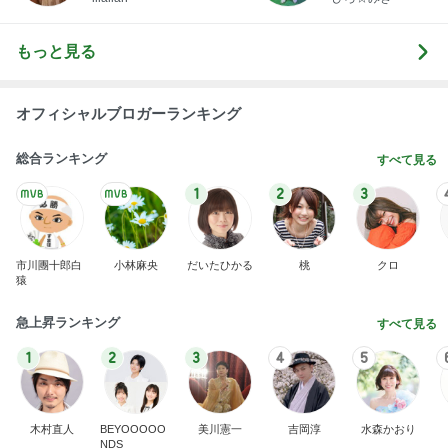
もっと見る
オフィシャルブロガーランキング
総合ランキング
すべて見る
1
2
3
市川團十郎白
小林麻央
だいたひかる
桃
クロ
猿
急上昇ランキング
すべて見る
1
2
3
4
5
木村直人
BEYOOOOO
美川憲一
吉岡淳
水森かおり
NDS