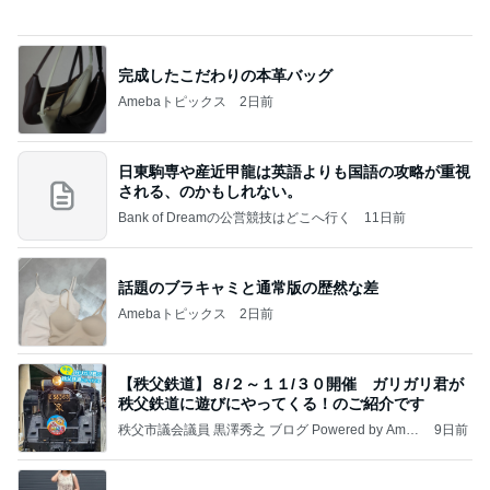
完成したこだわりの本革バッグ
Amebaトピックス
2日前
日東駒専や産近甲龍は英語よりも国語の攻略が重視
される、のかもしれない。
Bank of Dreamの公営競技はどこへ行く
11日前
話題のブラキャミと通常版の歴然な差
Amebaトピックス
2日前
【秩父鉄道】８/２～１１/３０開催 ガリガリ君が
秩父鉄道に遊びにやってくる！のご紹介です
秩父市議会議員 黒澤秀之 ブログ Powered by Ameb
9日前
a