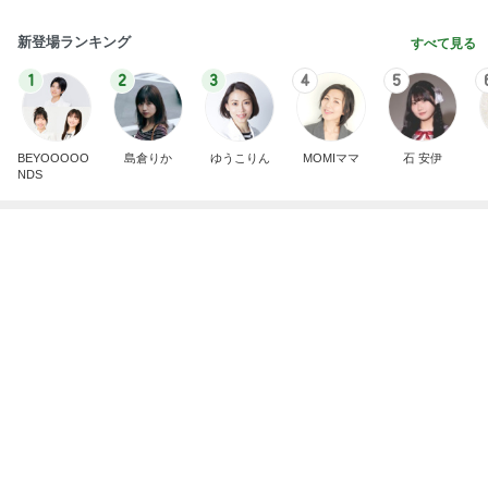
新登場ランキング
すべて見る
1
2
3
4
5
BEYOOOOO
島倉りか
ゆうこりん
MOMIママ
石 安伊
NDS