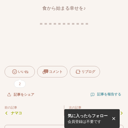
食から始まる幸せを♪
＝＝＝＝＝＝＝＝＝＝＝
いいね
コメント
リブログ
2
記事を報告する
記事をシェア
前の記事
次の記事
ナマコ
回鍋肉（ホイコウロウ）が橋
気に入ったらフォロー
本店ランチで再開
会員登録は不要です