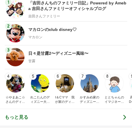
1
「吉田さんちのファミリー日記」Powered by Ameb
a 吉田さんファミリーオフィシャルブログ
吉田さんファミリー
2
マカロンのclub disney♡
マカロン
3
日々是甘露2〜ディズニー風味〜
甘露
4
5
6
7
8
☆やまあこ☆
れこたんのデ
I＆Cママ 我
かすみめ家の
ととちゃんの
さんのディズ
ィズニー大好
が家のディズ
ディズニー大
イマジネーシ
Ꭰ
ニー日記
き♡孫4人
ニー♡ブログ
好き遠方組的
ョンタイム
ディズニー生
活
もっと見る