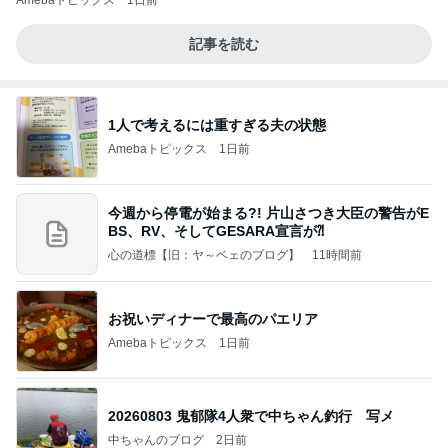
Amebaトピックス
1日前
記事を読む
1人で考えるには重すぎる夫の状態
Amebaトピックス
1日前
今週から停電が始まる?! 片山さつき大臣の警告がE
BS、RV、そしてGESARA宣言が⁈
心の道標【旧：ヤ～ベェのブログ】
11時間前
お祝いディナーで最高のパエリア
Amebaトピックス
1日前
20260803 鬼郁隊4人衆で中ちゃん釣行 写メ
中ちゃんのブログ
2日前