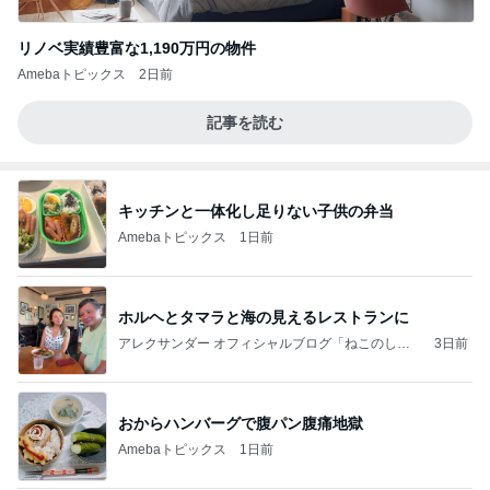
リノベ実績豊富な1,190万円の物件
Amebaトピックス
2日前
記事を読む
キッチンと一体化し足りない子供の弁当
Amebaトピックス
1日前
ホルヘとタマラと海の見えるレストランに
アレクサンダー オフィシャルブログ「ねこのしっ
3日前
ぽ欲しいな」Powered by Ameba
おからハンバーグで腹パン腹痛地獄
Amebaトピックス
1日前