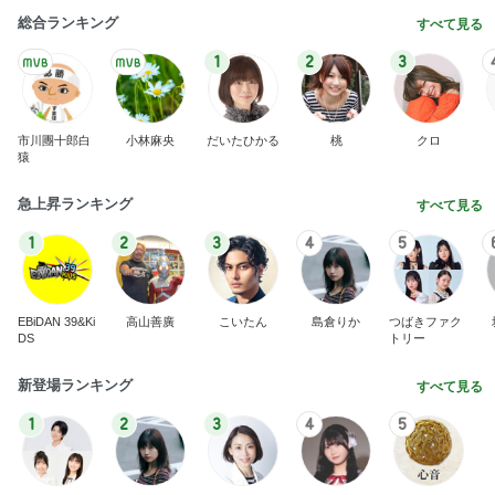
総合ランキング
すべて見る
1
2
3
市川團十郎白
小林麻央
だいたひかる
桃
クロ
猿
急上昇ランキング
すべて見る
1
2
3
4
5
EBiDAN 39&Ki
高山善廣
こいたん
島倉りか
つばきファク
DS
トリー
新登場ランキング
すべて見る
1
2
3
4
5