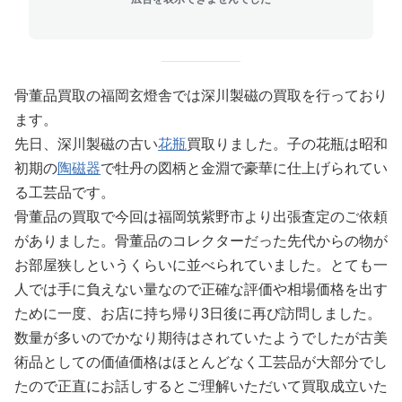
骨董品買取の福岡玄燈舎では深川製磁の買取を行っており
ます。
先日、深川製磁の古い
花瓶
買取りました。子の花瓶は昭和
初期の
陶磁器
で牡丹の図柄と金淵で豪華に仕上げられてい
る工芸品です。
骨董品の買取で今回は福岡筑紫野市より出張査定のご依頼
がありました。骨董品のコレクターだった先代からの物が
お部屋狭しというくらいに並べられていました。とても一
人では手に負えない量なので正確な評価や相場価格を出す
ために一度、お店に持ち帰り3日後に再び訪問しました。
数量が多いのでかなり期待はされていたようでしたが古美
術品としての価値価格はほとんどなく工芸品が大部分でし
たので正直にお話しするとご理解いただいて買取成立いた