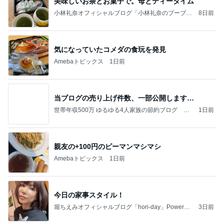
美味しいお茶とお菓子で。母とティータイム
小林礼奈オフィシャルブログ「小林礼奈のブーブー
8日前
ブログ」Powered by Ameba
気になっていたコメダの食玩を発見
Amebaトピックス
1日前
当ブログの売り上げ件数、一部公開します…
世帯年収500万 ゆるゆる4人家族の節約ブログ 〜
1日前
ケチ旦那と金銭感覚マヒ嫁の日々〜
親友の+100円のピーマンマシマシ
Amebaトピックス
1日前
今日の家事スタイル！
堀ちえみオフィシャルブログ「hori-day」Powered
3日前
by Ameba