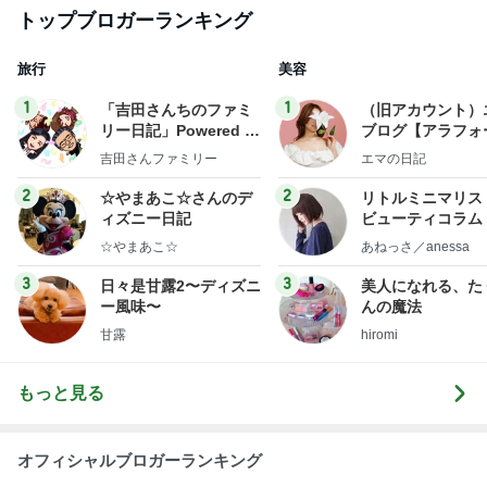
トップブロガーランキング
旅行
美容
1
1
「吉田さんちのファミ
（旧アカウント）
リー日記」Powered b
ブログ【アラフォ
y Ameba 吉田さんファ
社売却セカンドラ
吉田さんファミリー
エマの日記
ミリーオフィシャルブ
フ】
ログ
2
2
☆やまあこ☆さんのデ
リトルミニマリス
ィズニー日記
ビューティコラム 
little minimalist'
☆やまあこ☆
あねっさ／anessa
uty colum
3
3
日々是甘露2〜ディズニ
美人になれる、た
ー風味〜
んの魔法
甘露
hiromi
もっと見る
オフィシャルブロガーランキング