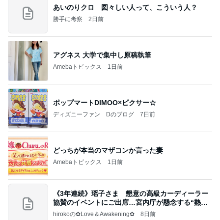
あいのりクロ 図々しい人って、こういう人？
勝手に考察
2日前
アグネス 大学で集中し原稿執筆
Amebaトピックス
1日前
ポップマートDIMOO×ピクサー☆
ディズニーファン Dのブログ
7日前
どっちが本当のマザコンか言った妻
Amebaトピックス
1日前
《3年連続》瑶子さま 懇意の高級カーディーラー
協賛のイベントにご出席…宮内庁が懸念する“熱心
すぎ
hirokoの✿Love＆Awakening✿
8日前