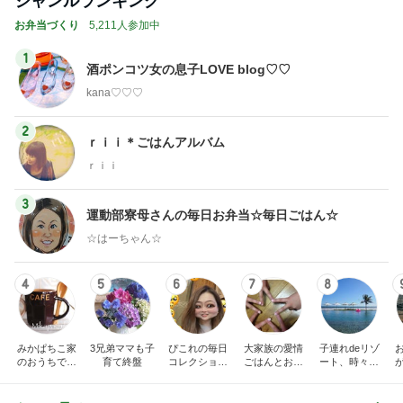
ジャンルランキング
お弁当づくり
5,211人参加中
1
酒ポンコツ女の息子LOVE blog♡♡
kana♡♡♡
2
ｒｉｉ＊ごはんアルバム
ｒｉｉ
3
運動部寮母さんの毎日お弁当☆毎日ごはん☆
☆はーちゃん☆
4
5
6
7
8
みかぱちこ家
3兄弟ママも子
ぴこれの毎日
大家族の愛情
子連れdeリゾ
のおうちでご
育て終盤
コレクション
ごはんとお弁
ート、時々キ
はん
♬.*ﾟ
当❤︎
ャラ弁
5
ブ