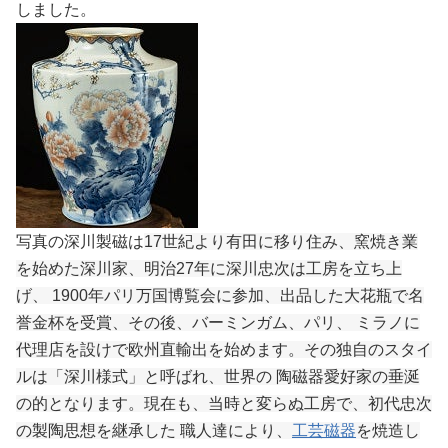
しました。
写真の深川製磁は
17世紀より有田に移り住み、窯焼き業
を始めた深川家、明治27年に深川忠次は工房を立ち上
げ、 1900年パリ万国博覧会に参加、出品した大花瓶で名
誉金杯を受賞、その後、バーミンガム、パリ、 ミラノに
代理店を設けで欧州直輸出を始めます。その独自のスタイ
ルは「深川様式」と呼ばれ、世界の 陶磁器愛好家の垂涎
の的となります。現在も、当時と変らぬ工房で、初代忠次
の製陶思想を継承した 職人達により、
工芸磁器
を焼造し