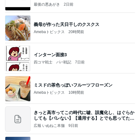
最後の悪あがき
2日前
義母が作った天日干しのクスクス
Amebaトピックス
20時間前
インターン面接3
四コマ戦士 パパ戦記
7日前
ミスドの茶色っぽいフルーツフローズン
Amebaトピックス
10時間前
きっと高市ってこの時代に嘘、誤魔化し、はぐらか
しても【バレない】【通用する】とでも思ってたん
だろ
広報 いぬねこ本舗
9日前