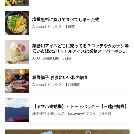
増量無料に負けて食べてしまった物
Amebaトピックス
1日前
業務用アイスどこに売ってる？ロッテやタカナシ等
安い市販の2リットルアイスは業務スーパーやシャ
トレ
AKO | Smart Life
8日前
秋野暢子 お腹にいい和の朝食
Amebaトピックス
17時間前
【ヤマハ発動機】～トートバック～【三越伊勢丹】
株主優待を楽しんで～tasayuryのブログ
14日前