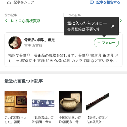
記事を報告する
記事をシェア
前の記事
次の記事
レトロな看板買取
中国の古楽器買取！
気に入ったらフォロー
会員登録は不要です
骨董品の買取、鑑定
フォロー
古美術買取
福岡で骨董品、美術品の買取を致します。骨董品 書道具 茶道具 お
もちゃ 着物 切手 古銭 絵画 仏像 仏具 カメラ 時計など古い物を無
料で出張鑑定致します。
最近の画像つき記事
刀の鍔買取りま
【鉄道看板の買
中国陶磁器の買
【龍笛の買取／
した。福岡・骨
取/福岡・骨董
取/福岡市・骨董
古楽器買取・福
董品
品】
品
岡・骨董】