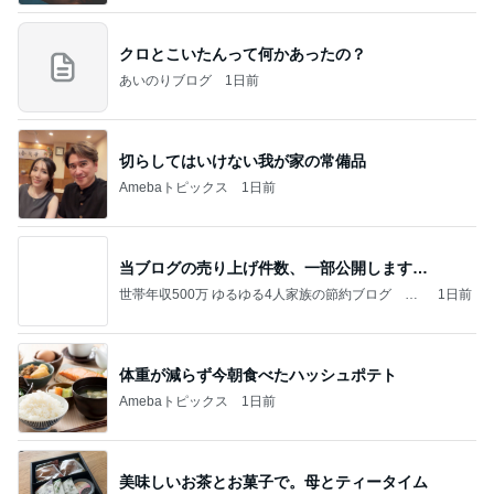
クロとこいたんって何かあったの？
あいのりブログ
1日前
切らしてはいけない我が家の常備品
Amebaトピックス
1日前
当ブログの売り上げ件数、一部公開します…
世帯年収500万 ゆるゆる4人家族の節約ブログ 〜
1日前
ケチ旦那と金銭感覚マヒ嫁の日々〜
体重が減らず今朝食べたハッシュポテト
Amebaトピックス
1日前
美味しいお茶とお菓子で。母とティータイム