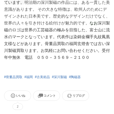
ています。
明治期の深川製磁の作品には、ある一貫した美
意識があります。 その大きな特徴は、欧州人のためにデ
ザインされた日本美です。歴史的なデザインだけでなく、
世界の人々を引き付ける絵付けが魅力的です。
なお
深川製
磁のロゴは世界の工芸磁器の極みを目指した、富士山に流
水のマークとなっています。代表作は
染錦金襴手丸紋鳳凰
文様などがあります。骨董品買取の福岡玄燈舎では古い深
川製磁買取ります。お気軽にお問い合わせください。受付
年中無休 電話 ０５０－３５６９－２１００
#
骨董品買取
#
福岡
#
古美術品
#
深川製磁
#
陶磁器
いいね
コメント
リブログ
2