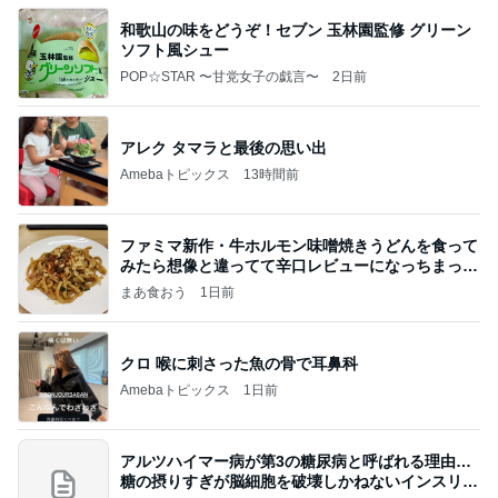
和歌山の味をどうぞ！セブン 玉林園監修 グリーン
ソフト風シュー
POP☆STAR 〜甘党女子の戯言〜
2日前
アレク タマラと最後の思い出
Amebaトピックス
13時間前
ファミマ新作・牛ホルモン味噌焼きうどんを食って
みたら想像と違ってて辛口レビューになっちまった
話
まあ食おう
1日前
クロ 喉に刺さった魚の骨で耳鼻科
Amebaトピックス
1日前
アルツハイマー病が第3の糖尿病と呼ばれる理由…
糖の摂りすぎが脳細胞を破壊しかねないインスリン