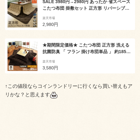
SALE 3980円→2980円 あったか 省スペース
こたつ布団 掛敷セット 正方形 リバーシブル
マイクロファイバー こたつふとん ラグ セッ
楽天市場
ト 掛け布団 敷き布団 こたつ掛け布団 暖かい
2,980円
ラグマット こたつ用掛け布団 ツートンカラー
シンプル 無地
★期間限定価格★ こたつ布団 正方形 洗える
抗菌防臭 「 フラン 掛け布団単品 」 約185×1
85cm ( 70～80×70～80cm こたつ台用 ) コタ
楽天市場
ツ布団 こたつ布団 おしゃれ フランネル こた
3,580円
つ掛布団 厚掛 無地 リバーシブル 北欧 猫 う
さぎ ラビット ねこ 一人暮らし
↑この値段ならコインランドリーに行くなら買い替えもア
リかな？と思えます