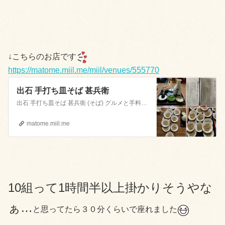
↓こちらのお店です
https://matome.miil.me/miil/venues/555770
出石 手打ち皿そば 甚兵衛
出石 手打ち皿そば 甚兵衛 (そば) グルメと手料理のおすすめ情報サイト
matome.miil.me
10組って1時間半以上掛かりそうやな
ぁ…
と思ってたら３０分くらいで座れました