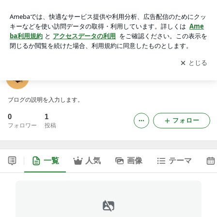
twin68casinoのブログ
アプリをダウンロードして
ブログの更新通知
を受け取りまし
開く
ょう。
twin68casinoのブログ
ブログの説明を入力します。
0
1
フォロー
フォロワー
投稿
一覧
人気
画像
テーマ