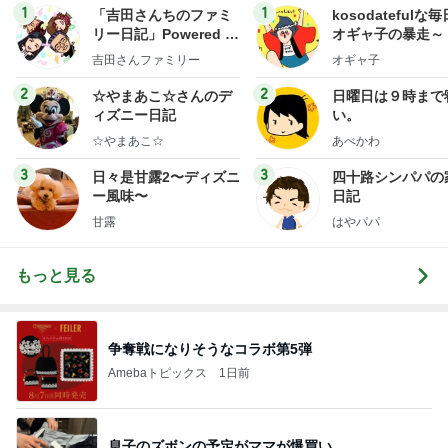
1
1
「吉田さんちのファミ
kosodatefulな毎
リー日記」Powered b
オギャ子の暴走～
y Ameba 吉田さんファ
吉田さんファミリー
オギャ子
ミリーオフィシャルブ
ログ
2
2
☆やまあこ☆さんのデ
日曜日は９時まで
ィズニー日記
い。
☆やまあこ☆
あべかわ
3
3
日々是甘露2〜ディズニ
四十路シンパパの
ー風味〜
日記
甘露
はやパパ
もっと見る
争奪戦になりそうなコラボ第5弾
Amebaトピックス
1日前
息子のズボンの予定がママが爆買い