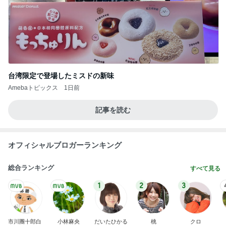
台湾限定で登場したミスドの新味
Amebaトピックス
1日前
記事を読む
オフィシャルブロガーランキング
総合ランキング
すべて見る
1
2
3
市川團十郎白
小林麻央
だいたひかる
桃
クロ