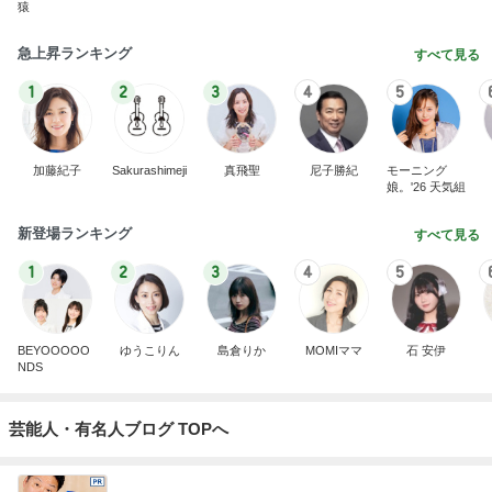
猿
急上昇ランキング
すべて見る
1
2
3
4
5
加藤紀子
Sakurashimeji
真飛聖
尼子勝紀
モーニング
娘。'26 天気組
新登場ランキング
すべて見る
1
2
3
4
5
BEYOOOOO
ゆうこりん
島倉りか
MOMIママ
石 安伊
NDS
芸能人・有名人ブログ TOPへ