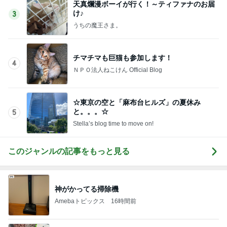
天真爛漫ボーイが行く！～ティファナのお届
け♪
3
うちの魔王さま。
チマチマも巨猫も参加します！
4
ＮＰＯ法人ねこけん Official Blog
☆東京の空と「麻布台ヒルズ」の夏休み
と。。。☆
5
Stella’s blog time to move on!
このジャンルの記事をもっと見る
神がかってる掃除機
Amebaトピックス
16時間前