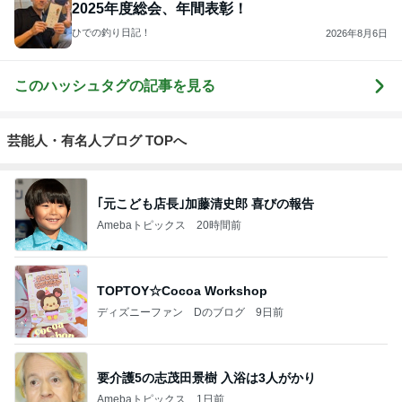
2025年度総会、年間表彰！
ひでの釣り日記！
2026年8月6日
このハッシュタグの記事を見る
芸能人・有名人ブログ TOPへ
｢元こども店長｣加藤清史郎 喜びの報告
Amebaトピックス
20時間前
TOPTOY☆Cocoa Workshop
ディズニーファン Dのブログ
9日前
要介護5の志茂田景樹 入浴は3人がかり
Amebaトピックス
1日前