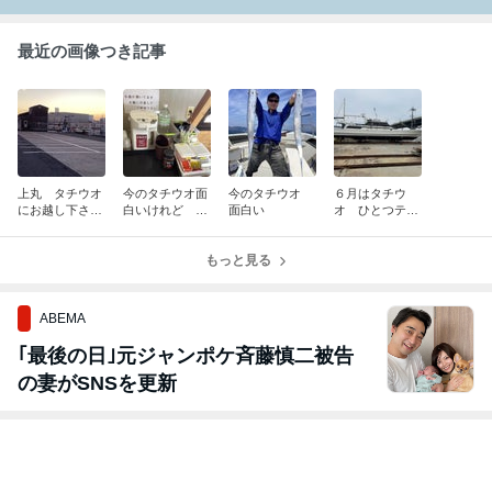
最近の画像つき記事
上丸 タチウオ
今のタチウオ面
今のタチウオ
６月はタチウ
にお越し下さる
白いけれど 驚
面白い
オ ひとつテン
お客様へ
き 危険 注意
ヤ五目釣りです
必要
もっと見る
ABEMA
｢最後の日｣元ジャンポケ斉藤慎二被告
の妻がSNSを更新