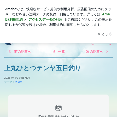
上丸ひとつテンヤ五目釣り | 釣船 上丸
アプリをダウンロードして
ブログの更新通知
を受け取りまし
開く
ょう。
釣船 上丸
フォロー
前の記事へ
一覧
次の記事へ
上丸ひとつテンヤ五目釣り
2025-04-02 04:57:29
テーマ：
ブログ
広告を表示できませんでした