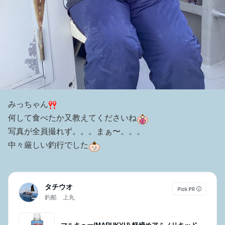
みっちゃん
何して食べたか又教えてくださいね
写真が全員撮れず。。。まぁ〜。。。
中々厳しい釣行でした
タチウオ
釣船 上丸