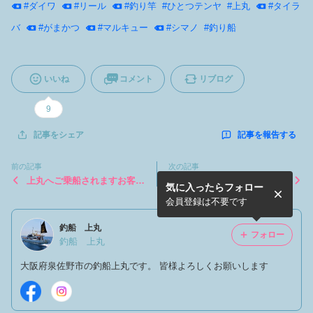
#
ダイワ
#
リール
#
釣り竿
#
ひとつテンヤ
#
上丸
#
タイラ
バ
#
がまかつ
#
マルキュー
#
シマノ
#
釣り船
いいね
コメント
リブログ
9
記事を報告する
記事をシェア
前の記事
次の記事
上丸へご乗船されますお客様
２０２５年3月の上丸はタチ
気に入ったらフォロー
へ
ウオ&ひとつテンヤ五目釣り
です
会員登録は不要です
釣船 上丸
フォロー
釣船 上丸
大阪府泉佐野市の釣船上丸です。 皆様よろしくお願いします