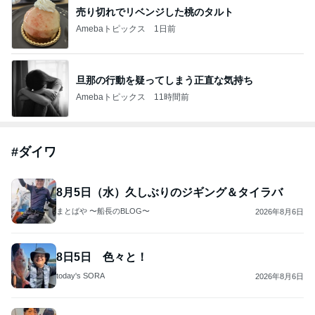
売り切れでリベンジした桃のタルト
Amebaトピックス
1日前
旦那の行動を疑ってしまう正直な気持ち
Amebaトピックス
11時間前
#
ダイワ
8月5日（水）久しぶりのジギング＆タイラバ
まとばや 〜船長のBLOG〜
2026年8月6日
8日5日 色々と！
today's SORA
2026年8月6日