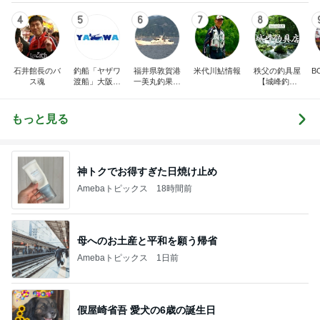
4
5
6
7
8
石井館長のバ
釣船「ヤザワ
福井県敦賀港
米代川鮎情報
秩父の釣具屋
B
ス魂
渡船」大阪市
一美丸釣果ブ
【城峰釣具
内から淡路方
ログ
店】
面へ出船中！
(
もっと見る
神トクでお得すぎた日焼け止め
Amebaトピックス
18時間前
母へのお土産と平和を願う帰省
Amebaトピックス
1日前
假屋崎省吾 愛犬の6歳の誕生日