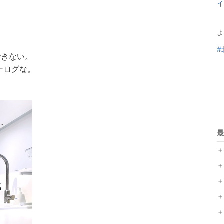
イ
よ
#
できない。
ナログな。
最
＋
＋
＋
＋
＋