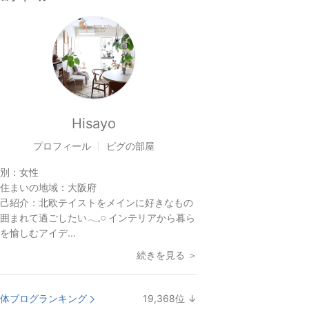
Hisayo
プロフィール
ピグの部屋
別：
女性
住まいの地域：
大阪府
己紹介：
北欧テイストをメインに好きなもの
囲まれて過ごしたい𓂃𓈒𓏸 インテリアから暮ら
を愉しむアイデ...
続きを見る ＞
体ブログランキング
19,368
位
↓
ラ