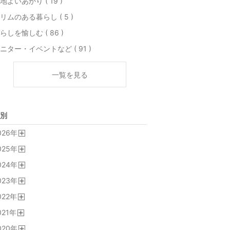
地よいあかり ( 19 )
リムのある暮らし ( 5 )
らしを愉しむ ( 86 )
ニター・イベントなど ( 91 )
一覧を見る
別
026
年
開
025
年
く
開
024
年
く
開
023
年
く
開
022
年
く
開
021
年
く
開
020
年
く