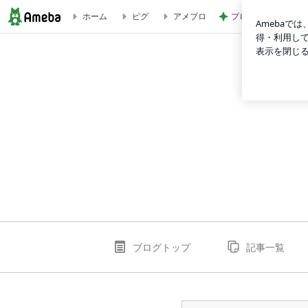
プロの指示で進む冗
ホーム
ピグ
アメブロ
＋たてよこお皿が置ける水切りラック「ハナウタ」でフフフーン♪ ＋
ブログトップ
記事一覧