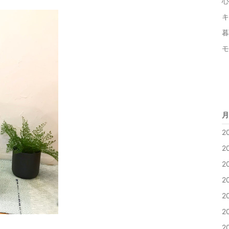
心
キ
暮
モ
月
2
2
2
2
2
2
2