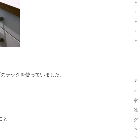
＋
＋
＋
＋
＋
プ
のラックを使っていました。
テ
イ
家
雑
こと
グ
ベ