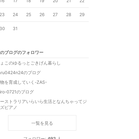
16
17
18
19
20
21
22
23
24
25
26
27
28
29
30
31
のブログのフォロワー
ょこのゆるっとごきげん暮らし
aru0424n24のブログ
物を育成していく-ZAS-
hiro-0721のブログ
ーストラリアいらいら生活となんちゃってジ
ズピアノ
一覧を見る
フォロワー:
492
人