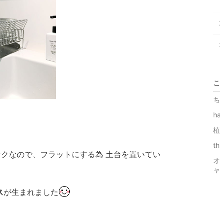
こ
ち
h
植
t
クなので、フラットにする為 土台を置いてい
オ
ャ
ス
が生まれました