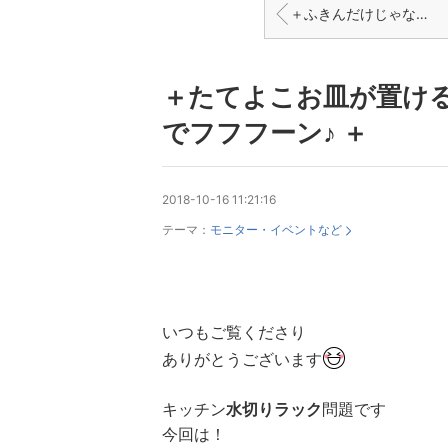
＋ふきんだけじゃない！いろいろ干せる「ハナウタ」キッチンハンガー＋
＋たてよこお皿が置け
でフフフーン♪ ＋
2018-10-16 11:21:16
テーマ：
モニター・イベントなど
いつもご覧くださり
ありがとうございます
キッチン
水切りラック
問題です
今回は！