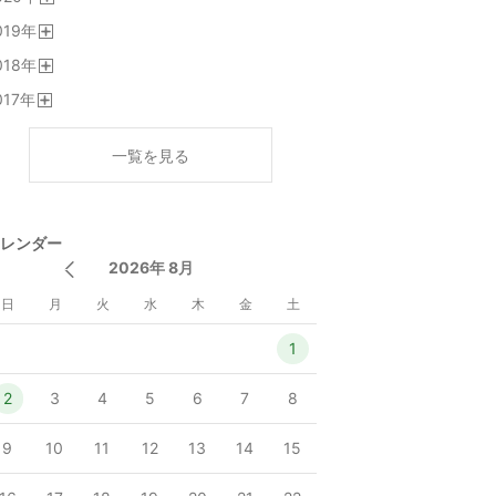
開
019
年
く
開
018
年
く
開
017
年
く
開
く
一覧を見る
レンダー
2026年 8月
日
月
火
水
木
金
土
1
2
3
4
5
6
7
8
9
10
11
12
13
14
15