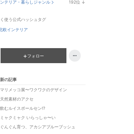
ンテリア・暮らしジャンル
192
位
↓
ン
ラ
キ
ン
く使う公式ハッシュタグ
ン
キ
グ
ン
北欧インテリア
下
グ
降
下
降
フォロー
新の記事
マリメッコ展〜ワクワクのデザイン
天然素材のアクセ
飲むルイスポールセン⁉︎
ミャクミャク いらっしゃ〜い
ぐんぐん育つ、アカシアブルーブッシュ