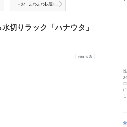
＋お！ふわふわ快適♪ニトリ 2018秋冬ファブリック＋
る水切りラック「ハナウタ」
性
お
自
に
し
全