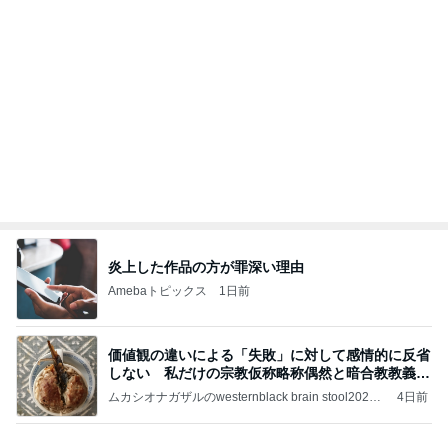
炎上した作品の方が罪深い理由
Amebaトピックス
1日前
価値観の違いによる「失敗」に対して感情的に反省
しない 私だけの宗教仮称略称偶然と暗合教教義候
補
ムカシオナガザルのwesternblack brain stool2024
4日前
年（令和6）11月25日以来減酒断煙再開ムカシオナ
ガザル