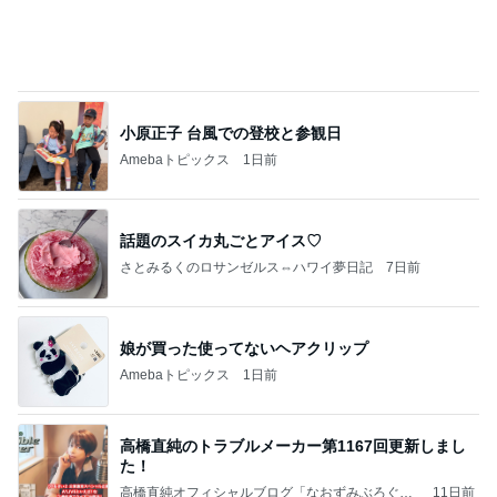
小原正子 台風での登校と参観日
Amebaトピックス
1日前
話題のスイカ丸ごとアイス♡
さとみるくのロサンゼルス⇔ハワイ夢日記
7日前
娘が買った使ってないヘアクリップ
Amebaトピックス
1日前
高橋直純のトラブルメーカー第1167回更新しまし
た！
高橋直純オフィシャルブログ「なおずみぶろぐ」
11日前