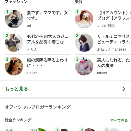
ファッション
美容
1
1
妻です。ママです。女
（旧アカウント）
です。
ブログ【アラフォ
社売却セカンドラ
eri.
エマの日記
フ】
2
2
40代からの大人カジュ
リトルミニマリス
アルを品良く着こなす
ビューティコラム 
ファッションブログ
little minimalist'
えりん
あねっさ／anessa
uty colum
3
3
銀の滴降る降るまわり
美人になれる、た
に・・・
んの魔法
illallan
hiromi
もっと見る
オフィシャルブロガーランキング
総合ランキング
すべて見る
1
2
3