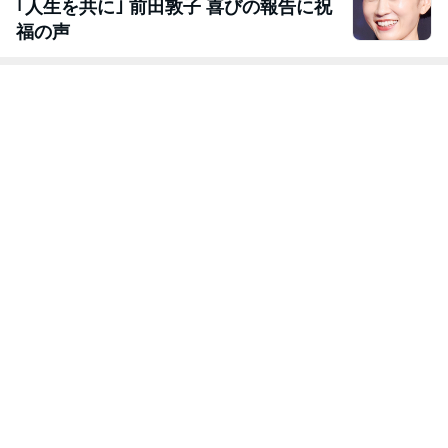
｢人生を共に｣ 前田敦子 喜びの報告に祝
福の声