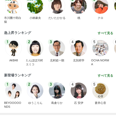
市川團十郎白
小林麻央
だいたひかる
桃
クロ
猿
急上昇ランキング
すべて見る
1
2
3
4
5
AKB48
たんぽぽ川村
北村総一朗
北別府学
OCHA NORM
エミコ
A
新登場ランキング
すべて見る
1
2
3
4
5
BEYOOOOO
ゆうこりん
島倉りか
石 安伊
蒼井心音
NDS