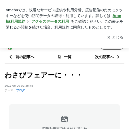
わさびフェアーに・・・ | tukijiyamahachiのブログ
アプリをダウンロードして
ブログの更新通知
を受け取りまし
開く
ょう。
tukijiyamahachiのブログ
フォロー
前の記事へ
一覧
次の記事へ
わさびフェアーに・・・
2017-06-09 02:36:48
テーマ：
ブログ
広告を表示できませんでした