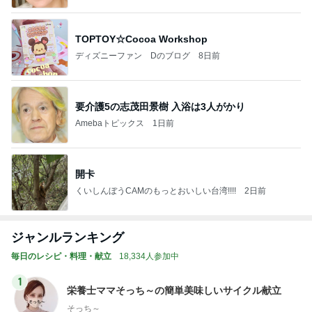
TOPTOY☆Cocoa Workshop
ディズニーファン Dのブログ
8日前
要介護5の志茂田景樹 入浴は3人がかり
Amebaトピックス
1日前
開卡
くいしんぼうCAMのもっとおいしい台湾!!!!
2日前
ジャンルランキング
毎日のレシピ・料理・献立
18,334人参加中
1
栄養士ママそっち～の簡単美味しいサイクル献立
そっち～