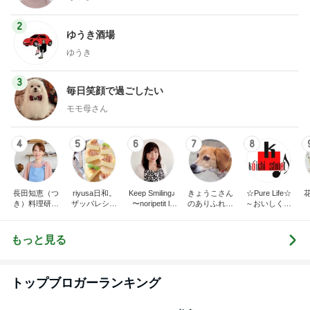
2
ゆうき酒場
ゆうき
3
毎日笑顔で過ごしたい
モモ母さん
4
5
6
7
8
長田知恵（つ
riyusa日和。
Keep Smiling♪
きょうこさん
☆Pure Life☆
き）料理研究
ザッパレシピ
〜noripetit lif
のありふれた
～おいしく、
家「ご飯と可
で褒められお
e〜 おうちご
日常とばーば
楽しく、健康
愛いおやつ、
やつと時々お
はんと日々の
の食堂本日の
に。～
キッチンアイ
かず
事。
メニュー
もっと見る
テム」
トップブロガーランキング