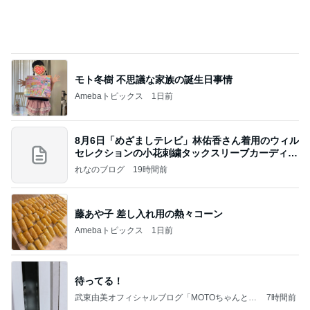
モト冬樹 不思議な家族の誕生日事情
Amebaトピックス
1日前
8月6日「めざましテレビ」林佑香さん着用のウィル
セレクションの小花刺繍タックスリーブカーディガ
ン
れなのブログ
19時間前
藤あや子 差し入れ用の熱々コーン
Amebaトピックス
1日前
待ってる！
武東由美オフィシャルブログ「MOTOちゃんとの
7時間前
はっぴぃな毎日」Powered by Ameba