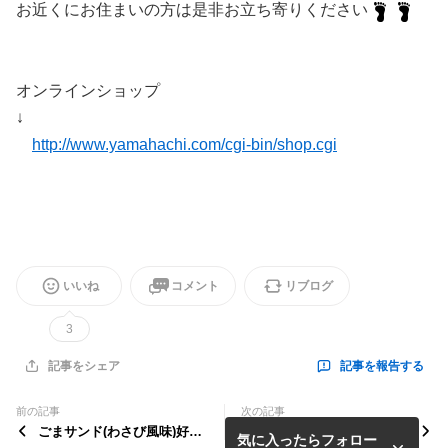
お近くにお住まいの方は是非お立ち寄りください
オンラインショップ
↓
http://www.yamahachi.com/cgi-bin/shop.cgi
いいね
コメント
リブログ
3
記事を報告する
記事をシェア
前の記事
次の記事
ごまサンド(わさび風味)好評
新商品 【わさびごま】
気に入ったらフォロー
発売中！！