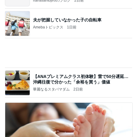
nanasantojiroのブログ
2日前
夫が把握していなかった子の自転車
Amebaトピックス
1日前
【ANAプレミアムクラス初体験】雷で50分遅延…
沖縄往復で分かった「余裕を買う」価値
華麗なるスタバマダム
2日前