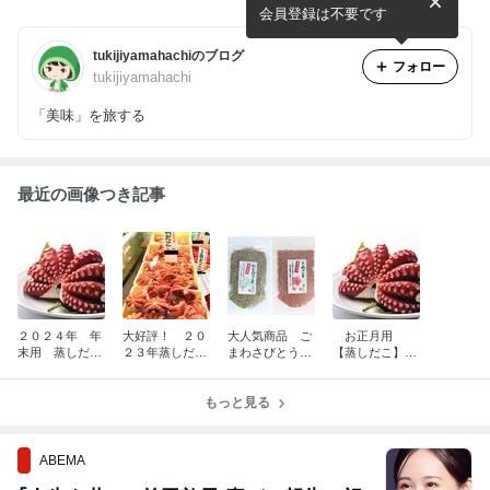
会員登録は不要です
tukijiyamahachiのブログ
フォロー
tukijiyamahachi
「美味」を旅する
最近の画像つき記事
２０２４年 年
大好評！ ２０
大人気商品 ご
お正月用
末用 蒸しだ
２３年蒸しだこ
まわさびとうめ
【蒸しだこ】予
こ 予約を承り
＆酢ダコ販売
ごま リニュー
約販売開始！
ます。
アル！！
もっと見る
ABEMA