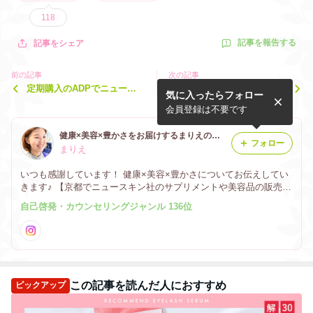
118
記事を報告する
記事をシェア
前の記事
次の記事
定期購入のADPでニュース
”読むと運気が上がる7月20
気に入ったらフォロー
キン製品をもっとお得に買う
日のことば”
方法
会員登録は不要です
健康×美容×豊かさをお届けするまりえのブログ
フォロー
まりえ
いつも感謝しています！ 健康×美容×豊かさについてお伝えしてい
きます♪ 【京都でニュースキン社のサプリメントや美容品の販売を
する正規販売代理店】
自己啓発・カウンセリングジャンル 136位
この記事を読んだ人におすすめ
ピックアップ