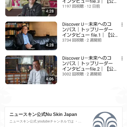
ニュースキン公式Nu Skin Japan
ニュースキン公式 youtubeチャンネルでは ・最新情報・製品説明・製品の使い方・サイエンス・体験型店舗（エクスペリエンスセンター）・社会貢献活動報告・ビジネス情報 などについてご紹介しています。是非チャンネル登録をお願いいたします。 【公式】ニュースキン ジャパン化粧品やサプリメント、美容機器のダイレクト セリング カンパニ…