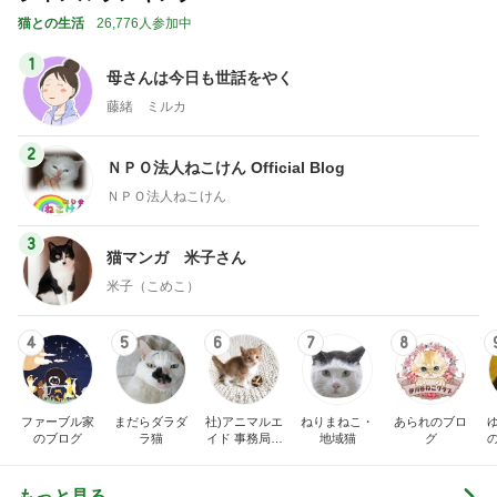
猫との生活
26,776人参加中
1
母さんは今日も世話をやく
藤緒 ミルカ
2
ＮＰＯ法人ねこけん Official Blog
ＮＰＯ法人ねこけん
3
猫マンガ 米子さん
米子（こめこ）
4
5
6
7
8
ファーブル家
まだらダラダ
社)アニマルエ
ねりまねこ・
あられのブロ
のブログ
ラ猫
イド 事務局＆
地域猫
グ
みんなの日記
もっと見る