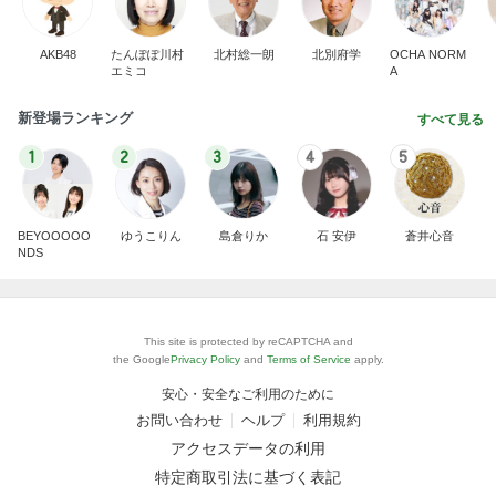
AKB48
たんぽぽ川村
北村総一朗
北別府学
OCHA NORM
エミコ
A
新登場ランキング
すべて見る
1
2
3
4
5
BEYOOOOO
ゆうこりん
島倉りか
石 安伊
蒼井心音
NDS
This site is protected by reCAPTCHA and
the Google
Privacy Policy
and
Terms of Service
apply.
安心・安全なご利用のために
お問い合わせ
ヘルプ
利用規約
アクセスデータの利用
特定商取引法に基づく表記