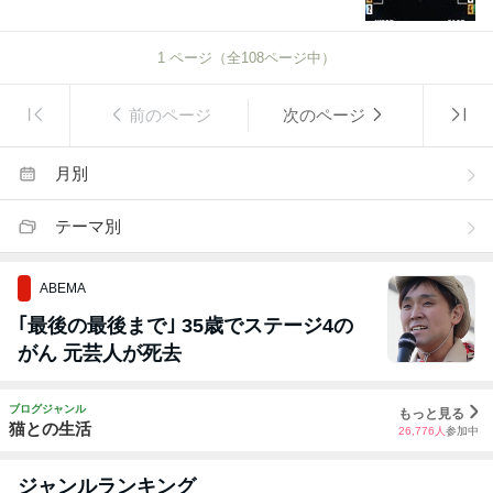
1
ページ（全
108
ページ中）
前のページ
次のページ
月別
テーマ別
ABEMA
｢最後の最後まで｣ 35歳でステージ4の
がん 元芸人が死去
ブログジャンル
もっと見る
猫との生活
26,776
人
参加中
ジャンルランキング