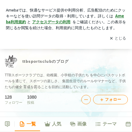
ttbsportsclubのブログ
アプリをダウンロードして
ブログの更新通知
を受け取りまし
開く
ょう。
ttbsportsclubのブログ
TTBスポーツクラブでは、幼稚園、小学校の子供たち を中心にバスケットボ
ールを通じて、スポーツの楽しさ、 集団生活でのルールやマナーなど、子供
たちの健全 育成を図ることを目的に活動しています。
128
1080
フォロー
フォロワー
投稿
一覧
人気
画像
テーマ