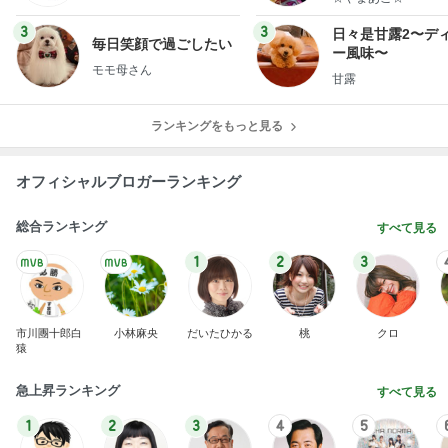
3
3
日々是甘露2〜デ
毎日笑顔で過ごしたい
ー風味〜
モモ母さん
甘露
ランキングをもっと見る
オフィシャルブロガーランキング
総合ランキング
すべて見る
1
2
3
市川團十郎白
小林麻央
だいたひかる
桃
クロ
猿
急上昇ランキング
すべて見る
1
2
3
4
5