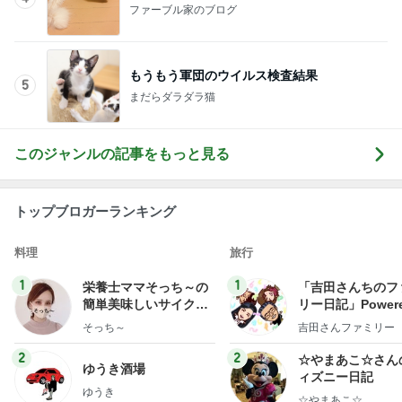
ファーブル家のブログ
もうもう軍団のウイルス検査結果
5
まだらダラダラ猫
このジャンルの記事をもっと見る
トップブロガーランキング
料理
旅行
1
1
栄養士ママそっち～の
「吉田さんちのフ
簡単美味しいサイクル
リー日記」Powere
献立
y Ameba 吉田さ
そっち～
吉田さんファミリー
ミリーオフィシャ
ログ
2
2
☆やまあこ☆さん
ゆうき酒場
ィズニー日記
ゆうき
☆やまあこ☆