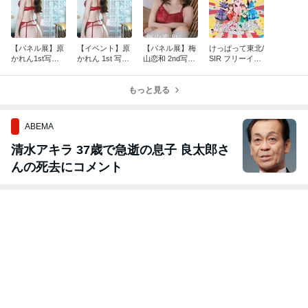
【パネル展】原
【イベント】原
【パネル展】梅
けっぱって東北/
かれん1st写真
かれん 1st 写真
山恋和 2nd写真
SIR フリーイベ
集「どストライ
集 どストライク
集「COCOIR
ント開催決定！
ク」 発売記念パ
発売記念イベン
O」 発売記念パ
ネル展開催！
ト
もっと見る
ネル展開催！
ABEMA
清水アキラ 37歳で急逝の息子 良太郎さ
んの死去にコメント