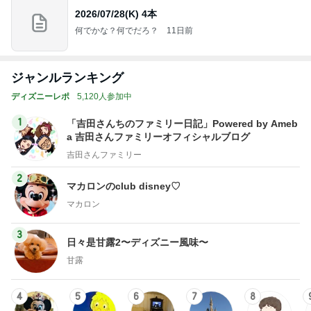
2026/07/28(K) 4本
何でかな？何でだろ？
11日前
ジャンルランキング
ディズニーレポ
5,120人参加中
1
「吉田さんちのファミリー日記」Powered by Ameb
a 吉田さんファミリーオフィシャルブログ
吉田さんファミリー
2
マカロンのclub disney♡
マカロン
3
日々是甘露2〜ディズニー風味〜
甘露
4
5
6
7
8