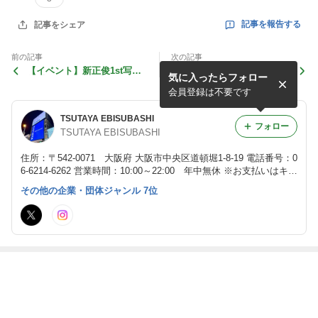
記事を報告する
記事をシェア
前の記事
次の記事
【イベント】新正俊1st写真
栗原航大DVD発売記念イベ
気に入ったらフォロー
集「records」発売記念イベ
ント
ント開催決定！
会員登録は不要です
TSUTAYA EBISUBASHI
フォロー
TSUTAYA EBISUBASHI
住所：〒542-0071 大阪府 大阪市中央区道頓堀1-8-19 電話番号：0
6-6214-6262 営業時間：10:00～22:00 年中無休 ※お支払いはキャ
ッシュレス決済のみです
その他の企業・団体ジャンル 7位