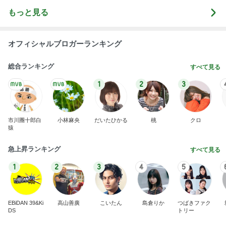
もっと見る
オフィシャルブロガーランキング
総合ランキング
すべて見る
1
2
3
市川團十郎白
小林麻央
だいたひかる
桃
クロ
猿
急上昇ランキング
すべて見る
1
2
3
4
5
EBiDAN 39&Ki
高山善廣
こいたん
島倉りか
つばきファク
DS
トリー