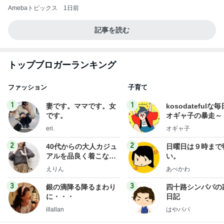
Amebaトピックス
1日前
記事を読む
トップブロガーランキング
ファッション
子育て
1
1
妻です。ママです。女
kosodatefulな毎
です。
オギャ子の暴走～
eri.
オギャ子
2
2
40代からの大人カジュ
日曜日は９時まで
アルを品良く着こなす
い。
ファッションブログ
えりん
あべかわ
3
3
銀の滴降る降るまわり
四十路シンパパの
に・・・
日記
illallan
はやパパ