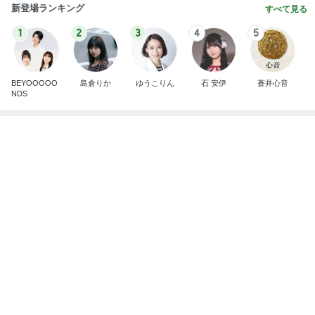
新登場ランキング
すべて見る
1
2
3
4
5
BEYOOOOO
島倉りか
ゆうこりん
石 安伊
蒼井心音
NDS