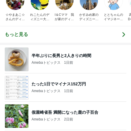
☆やまあこ☆
れこたんのデ
I＆Cママ 我
かすみめ家の
ととちゃんの
さんのディズ
ィズニー大好
が家のディズ
ディズニー大
イマジネーシ
Ꭰ
ニー日記
き♡孫4人
ニー♡ブログ
好き遠方組的
ョンタイム
ディズニー生
活
もっと見る
半年ぶりに長男と2人きりの時間
Amebaトピックス
1日前
たった1日でマイナス152万円
Amebaトピックス
1日前
假屋崎省吾 満開になった鹿の子百合
Amebaトピックス
2日前