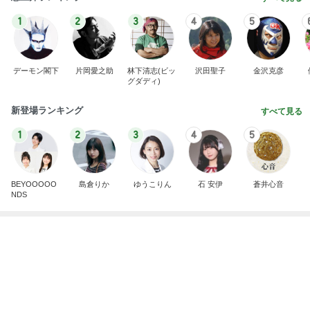
1
2
3
4
5
デーモン閣下
片岡愛之助
林下清志(ビッ
沢田聖子
金沢克彦
グダディ)
新登場ランキング
すべて見る
1
2
3
4
5
BEYOOOOO
島倉りか
ゆうこりん
石 安伊
蒼井心音
NDS