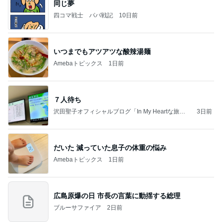
同じ夢
四コマ戦士 パパ戦記
10日前
いつまでもアツアツな酸辣湯麺
Amebaトピックス
1日前
７人待ち
沢田聖子オフィシャルブログ「In My Heartな旅日
3日前
記」by Ameba
だいた 減っていた息子の体重の悩み
Amebaトピックス
1日前
広島原爆の日 市長の言葉に動揺する総理
ブルーサファイア
2日前