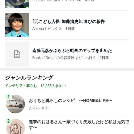
｢元こども店長｣加藤清史郎 喜びの報告
Amebaトピックス
1日前
斎藤元彦がぶらぶら動画のアップを止めた
Bank of Dreamの公営競技はどこへ行く
9日前
ジャンルランキング
インテリア・暮らし
18,965人参加中
1
おうちと暮らしのレシピ 〜HOME&LIFE〜
yuki (ドキ子）
2
進撃のおはるさん〜家づくり失敗したけど私は元気で
す〜