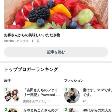
お客さんからの美味しいいただき物
Amebaトピックス
1日前
記事を読む
トップブロガーランキング
旅行
ファッション
1
1
「吉田さんちのファミ
妻です。ママです
リー日記」Powered b
です。
y Ameba 吉田さんファ
吉田さんファミリー
eri.
ミリーオフィシャルブ
ログ
2
2
☆やまあこ☆さんのデ
40代からの大人