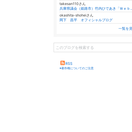
takesan110さん
兵庫県議会（姫路市）竹内ひであき
okashita-shoheiさん
岡下 昌平 オフィシャルブログ
一覧を
RSS
※著作権についてのご注意