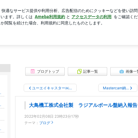
後回しの返済
芸能人ブログ
人気ブログ
新規登録
ロ
ブログ
ブログトップ
記事一覧
画像一
ユーエイキャスター㈱…
Mastercam納…
の用心棒・弁護士吉田悌一郎のブログ
の場つくりマニュアル
大鳥機工株式会社製 ラジアルボール盤納入報告
2022年02月08日 23時23分17秒
テーマ：
ブログ
えする 会社の居心地を良くする方法