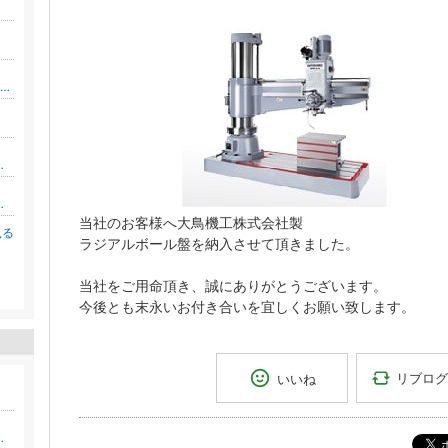
バイリンガル フラワーデザイナー 澤井佳保里（Kahori）のブログ。花や英語やIKEBANAなど。
便利で役立つ情報記事
 接客・チームづくり
当社のお客様へ大鳥機工株式会社製
見る
ラジアルボール盤を納入させて頂きました。
当社をご用命頂き、誠にありがとうございます。
。
今後とも末永いお付き合いを宜しくお願い致します。
リブログ
いいね
・シャツの仕上がりを掲載してます〜