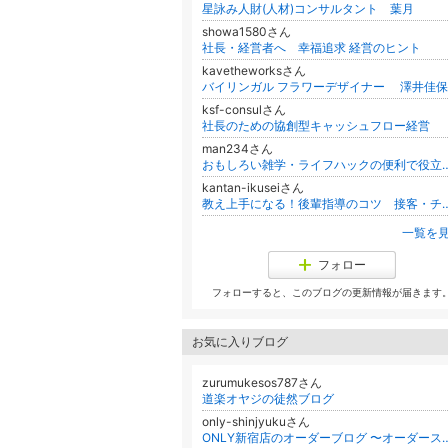
星詠み人財(人材)コンサルタント 葉月
showa1580さん
社長・経営者へ 幸福追求 経営のヒント
kavetheworksさん
ksf-consulさん
社長のための協創型キャッシュフロー経営
man234さん
おもしろい雑学・ライフハックの
kantan-ikuseiさん
教え上手になる！後輩指導のコツ
一覧を
フォロー
フォローすると、このブログの更新情報が届きます
お気に入りブログ
zurumukesos787さん
道楽オヤジの徒然ブログ
only-shinjyukuさん
ONLY新宿店のオーダーブログ 〜オーダースーツ