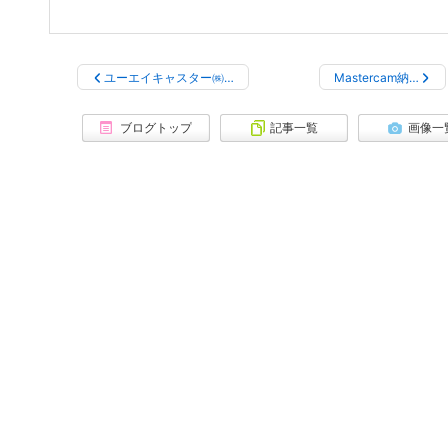
ユーエイキャスター㈱…
Mastercam納…
ブログトップ
記事一覧
画像一