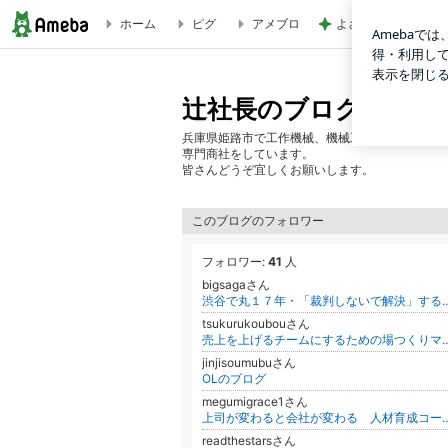
ホーム
ピグ
アメブロ
よさこいを優先され
大鳥機工株式会社製 ラジアルボール盤納入報告 | 辻社長の
辻社長のブログ
兵庫県姫路市で工作機械、機械工具、工場用品の
専門商社をしています。
皆さんどうぞ宜しくお願いします。
このブログのフォロワー
フォロワー:
41
人
bigsagaさん
渋谷で丸１７年・「裁判しないで解決」する中小企業
tsukurukoubouさん
売上を上げるチームにするため
jinjisoumubuさん
OLのブログ
megumigrace1さん
上司が変わると会社が変わる 人材育成コーチがお教
readthestarsさん