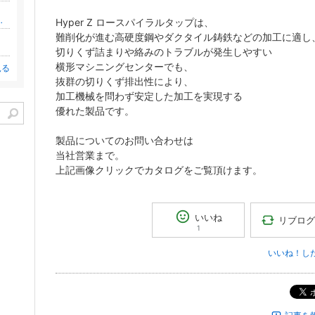
「Ｗｅｂ版ひであき日記」
Hyper Z ロースパイラルタップは、
難削化が進む高硬度鋼やダクタイル鋳鉄などの加工に適し
切りくず詰まりや絡みのトラブルが発生しやすい
横形マシニングセンターでも、
見る
抜群の切りくず排出性により、
加工機械を問わず安定した加工を実現する
優れた製品です。
製品についてのお問い合わせは
当社営業まで。
上記画像クリックでカタログをご覧頂けます。
いいね
リブログ
1
いいね！し