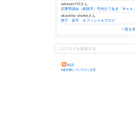
takesan110さん
兵庫県議会（姫路市）竹内ひであき
okashita-shoheiさん
岡下 昌平 オフィシャルブログ
一覧を
RSS
※著作権についてのご注意