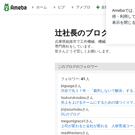
ホーム
ピグ
アメブロ
全然使っていないエ
㈱不二越製 ＨyperZ ロースパイラルタップ | 辻社長のブログ
辻社長のブログ
兵庫県姫路市で工作機械、機械工具、工場用品の
専門商社をしています。
皆さんどうぞ宜しくお願いします。
このブログのフォロワー
フォロワー:
41
人
bigsagaさん
渋谷で丸１７年・「裁判しないで解決」する中小企業
tsukurukoubouさん
売上を上げるチームにするため
jinjisoumubuさん
OLのブログ
megumigrace1さん
上司が変わると会社が変わる 人材育成コーチがお教
readthestarsさん