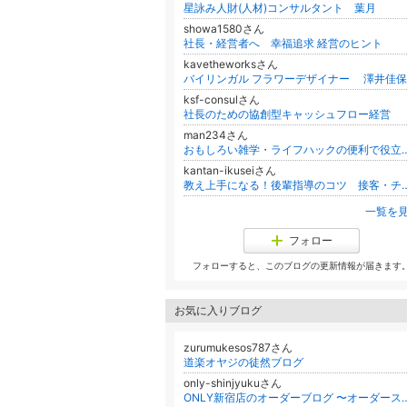
星詠み人財(人材)コンサルタント 葉月
showa1580さん
社長・経営者へ 幸福追求 経営のヒント
kavetheworksさん
ksf-consulさん
社長のための協創型キャッシュフロー経営
man234さん
おもしろい雑学・ライフハックの
kantan-ikuseiさん
教え上手になる！後輩指導のコツ
一覧を
フォロー
フォローすると、このブログの更新情報が届きます
お気に入りブログ
zurumukesos787さん
道楽オヤジの徒然ブログ
only-shinjyukuさん
ONLY新宿店のオーダーブログ 〜オーダースーツ