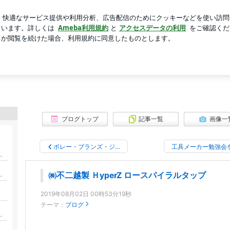
ルメスのバッグ
芸能人ブログ
人気ブログ
新規登録
ブログトップ
記事一覧
画像一
ボレー・ブランズ・ジ…
工具メーカー勉強会
の用心棒・弁護士吉田悌一郎のブログ
の場つくりマニュアル
㈱不二越製 ＨyperZ ロースパイラルタップ
2019年08月02日 00時53分19秒
テーマ：
ブログ
えする 会社の居心地を良くする方法