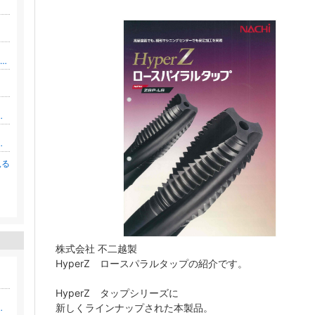
バイリンガル フラワーデザイナー 澤井佳保里（Kahori）のブログ。花や英語やIKEBANAなど。
便利で役立つ情報記事
 接客・チームづくり
見る
。
株式会社 不二越製
HyperZ ロースパラルタップの紹介です。
HyperZ タップシリーズに
新しくラインナップされた本製品。
・シャツの仕上がりを掲載してます〜