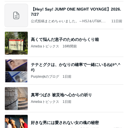
【Hey! Say! JUMP ONE NIGHT VOYAGE】2026.
7/27
公式投稿まとめちゃいました。～HSJ＆UT&K.O.
11日前
～
高くて悩んだ息子のためのからくり箱
Amebaトピックス
16時間前
テテとグクは、かなりの確率で一緒にいるね(#^.^
#)
Purplevjkのブログ
1日前
真琴つばさ 被災地へ心からの祈り
Amebaトピックス
1日前
好きな男には愛されない女の魂の秘密