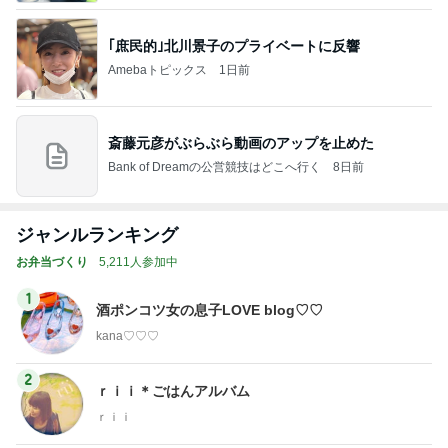
｢庶民的｣北川景子のプライベートに反響
Amebaトピックス
1日前
斎藤元彦がぶらぶら動画のアップを止めた
Bank of Dreamの公営競技はどこへ行く
8日前
ジャンルランキング
お弁当づくり
5,211人参加中
1
酒ポンコツ女の息子LOVE blog♡♡
kana♡♡♡
2
ｒｉｉ＊ごはんアルバム
ｒｉｉ