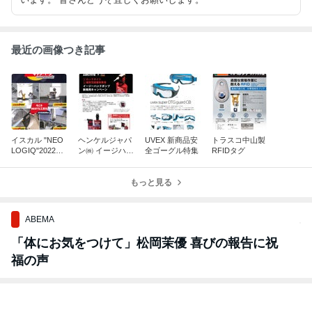
最近の画像つき記事
イスカル "NEO
ヘンケルジャパ
UVEX 新商品安
トラスコ中山製
LOGIQ"2022全
ン㈱ イージハン
全ゴーグル特集
RFIDタグ
国一斉キャンペ
ドポンプ新発売
ーン
キャンペーン
もっと見る
ABEMA
「体にお気をつけて」松岡茉優 喜びの報告に祝
福の声