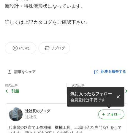
新設計・特殊溝形状になっています。
詳しくは上記カタログをご確認下さい。
いいね
リブログ
記事を報告する
記事をシェア
前の記事
次の記事
引越
ヤマザキマザック㈱製マルチ
気に入ったらフォロー
タスキングマシンＩＮＴEG
REX ｊ４００，ｉ２００
会員登録は不要です
ｓ ２台口納入
辻社長のブログ
フォロー
辻社長
兵庫県姫路市で工作機械、機械工具、工場用品の 専門商社をして
います。 皆さんどうぞ宜しくお願いします。