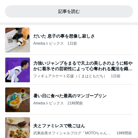
記事を読む
だいた 息子の事を想像し寂しさ
Amebaトピックス
1日前
力強いジャンプをまるで天上の美しさのように軽や
かに着氷その芸術性によって心奪われる魔法を織り
なす
フィギュアスケート応援（くまはともだち）
1日前
暑い日に食べた最高のマンゴープリン
Amebaトピックス
21時間前
夫とファミレスで晩ごはん
武東由美オフィシャルブログ「MOTOちゃんと
18時間前
のはっぴぃな毎日」Powered by Ameba