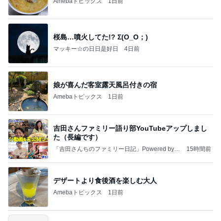
Amebaトピックス
1日前
桜島…噴火してた!? Σ(O_O；)
マッキー☆の日日是好日
4日前
娘が喜んだ客室露天風呂付きの宿
Amebaトピックス
1日前
吉田さんファミリー語り部YouTubeアップしまし
た（長編です）
「吉田さんちのファミリー日記」Powered by A
15時間前
meba 吉田さんファミリーオフィシャルブログ
デザートより食後酒を楽しむ大人
Amebaトピックス
1日前