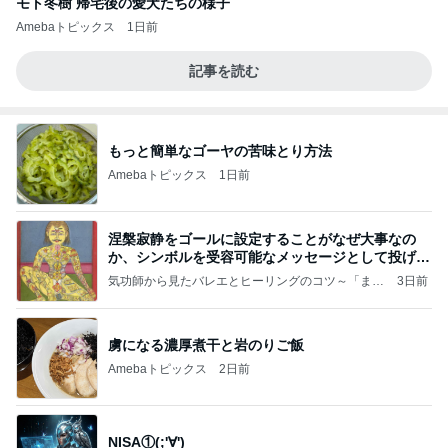
モト冬樹 帰宅後の愛犬たちの様子
Amebaトピックス
1日前
記事を読む
もっと簡単なゴーヤの苦味とり方法
Amebaトピックス
1日前
涅槃寂静をゴールに設定することがなぜ大事なの
か、シンボルを受容可能なメッセージとして投げる
ことが
気功師から見たバレエとヒーリングのコツ～「まと
3日前
いのば」ブログ
虜になる濃厚煮干と岩のりご飯
Amebaトピックス
2日前
NISA①(;'∀')