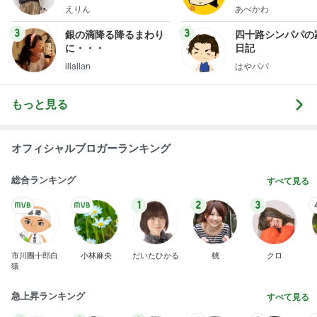
ファッションブログ
えりん
あべかわ
3
3
銀の滴降る降るまわり
四十路シンパパの
に・・・
日記
illallan
はやパパ
もっと見る
オフィシャルブロガーランキング
総合ランキング
すべて見る
1
2
3
市川團十郎白
小林麻央
だいたひかる
桃
クロ
猿
急上昇ランキング
すべて見る