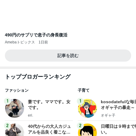
490円のサプリで息子の身長復活
Amebaトピックス
1日前
記事を読む
トップブロガーランキング
ファッション
子育て
1
1
妻です。ママです。女
kosodatefulな毎
です。
オギャ子の暴走～
eri.
オギャ子
2
2
40代からの大人カジュ
日曜日は９時まで
アルを品良く着こなす
い。