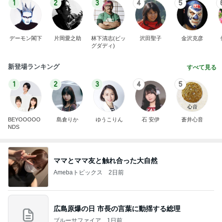
1
2
3
4
5
デーモン閣下
片岡愛之助
林下清志(ビッ
沢田聖子
金沢克彦
グダディ)
新登場ランキング
すべて見る
1
2
3
4
5
BEYOOOOO
島倉りか
ゆうこりん
石 安伊
蒼井心音
NDS
ママとママ友と触れ合った大自然
Amebaトピックス
2日前
広島原爆の日 市長の言葉に動揺する総理
ブルーサファイア
1日前