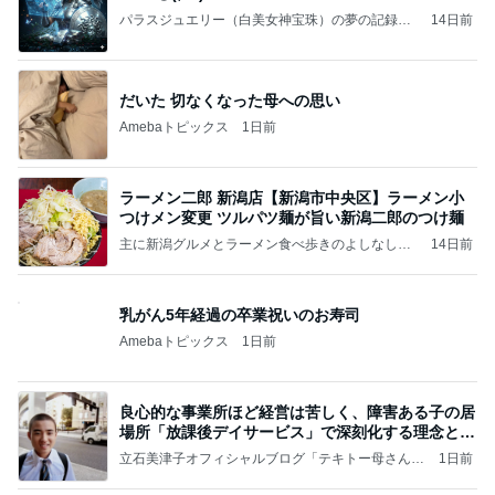
パラスジュエリー（白美女神宝珠）の夢の記録
14日前
（続編）
だいた 切なくなった母への思い
Amebaトピックス
1日前
ラーメン二郎 新潟店【新潟市中央区】ラーメン小
つけメン変更 ツルパツ麺が旨い新潟二郎のつけ麺
主に新潟グルメとラーメン食べ歩きのよしなしご
14日前
と
乳がん5年経過の卒業祝いのお寿司
Amebaトピックス
1日前
良心的な事業所ほど経営は苦しく、障害ある子の居
場所「放課後デイサービス」で深刻化する理念と現
実の
立石美津子オフィシャルブログ「テキトー母さんの
1日前
すすめ」Powered by Ameba