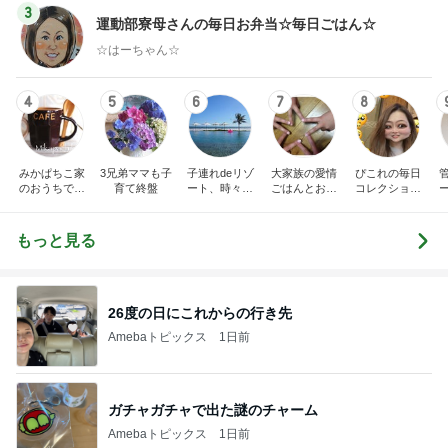
3
運動部寮母さんの毎日お弁当☆毎日ごはん☆
☆はーちゃん☆
4
5
6
7
8
みかぱちこ家
3兄弟ママも子
子連れdeリゾ
大家族の愛情
ぴこれの毎日
のおうちでご
育て終盤
ート、時々キ
ごはんとお弁
コレクション
はん
ャラ弁
当❤︎
♬.*ﾟ
もっと見る
26度の日にこれからの行き先
Amebaトピックス
1日前
ガチャガチャで出た謎のチャーム
Amebaトピックス
1日前