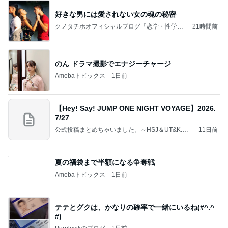
好きな男には愛されない女の魂の秘密
クノタチホオフィシャルブログ「恋学・性学研
21時間前
究室」Powered by Ameba
のん ドラマ撮影でエナジーチャージ
Amebaトピックス
1日前
【Hey! Say! JUMP ONE NIGHT VOYAGE】2026.
7/27
公式投稿まとめちゃいました。～HSJ＆UT&K.O.
11日前
～
夏の福袋まで半額になる争奪戦
Amebaトピックス
1日前
テテとグクは、かなりの確率で一緒にいるね(#^.^
#)