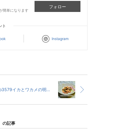
フォロー
が簡単になります
ント
ook
Instagram
No3579イカとワカメの明太子和え
」 の記事