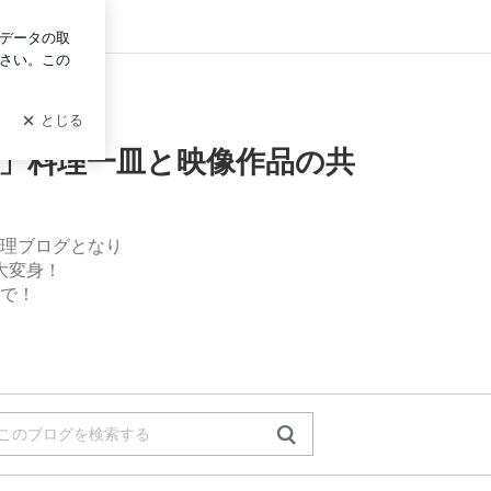
イン
」料理一皿と映像作品の共
理ブログとなり
大変身！
で！