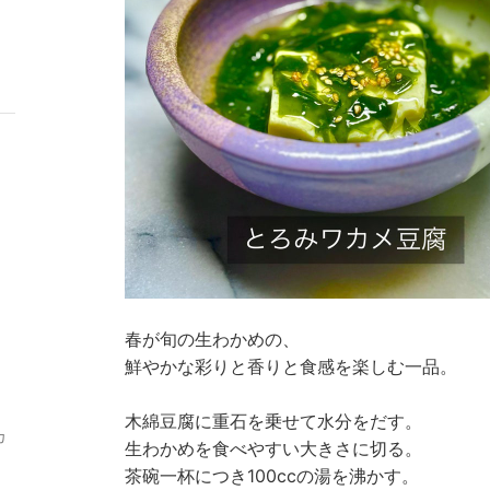
グ
キ
上
ン
昇
グ
上
昇
春が旬の生わかめの、
鮮やかな彩りと香りと食感を楽しむ一品。
木綿豆腐に重石を乗せて水分をだす。
カ
生わかめを食べやすい大きさに切る。
茶碗一杯につき100ccの湯を沸かす。