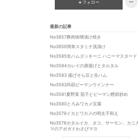
フォロー
最新の記事
No3857豚肉味噌漬け焼き
No3856簡単スタミナ浅漬け
No3585生ハムズッキーニ ハニーマスタード
No3584カレイの唐揚げとタルタル
No3583 揚げそら豆と生ハム
No3582蒟蒻ピーマンウインナー
No3581夏野菜 茄子とピーマン鰹節炒め
No3580とろみワカメ豆腐
No3579イカとワカメの明太子和え
No3578ホタルイカ、タコ、サーモン、カニ
マのアボガドわさびマヨ