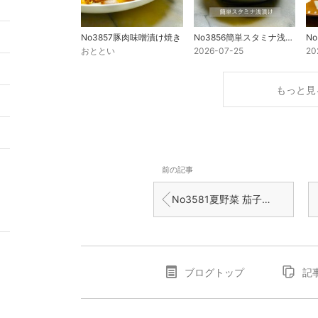
No3857豚肉味噌漬け焼き
No3856簡単スタミナ浅漬け
おととい
2026-07-25
20
5
もっと見
2
9
前の記事
No3581夏野菜 茄子とピーマン鰹節炒め
ブログトップ
記