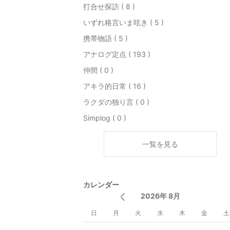
打合せ探訪 ( 8 )
いずれ格言いま呟き ( 5 )
携帯物語 ( 5 )
アナログ定点 ( 193 )
仲間 ( 0 )
アキラ的日常 ( 16 )
ラクダの独り言 ( 0 )
Simplog ( 0 )
一覧を見る
カレンダー
2026年 8月
日
月
火
水
木
金
土