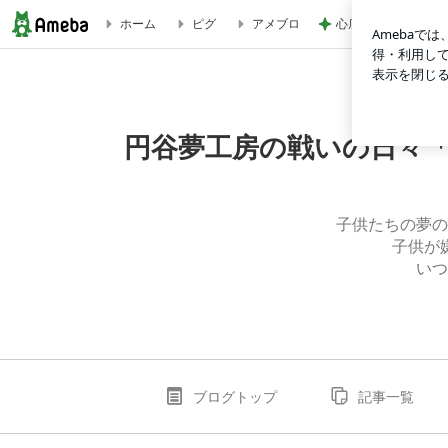
心底安堵したレスト
ホーム
ピグ
アメブロ
No3580とろみワカメ豆腐 | 円谷夢工房の戦いの日々「料
円谷夢工房の戦いの日々
子供たちの夢の
子供が
いつ
ブログトップ
記事一覧