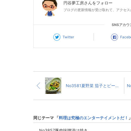
円谷夢工房
さんをフォロー
ブログの更新情報が受け取れて、アクセス
SNSアカウ
Twitter
Faceb
No3581夏野菜 茄子とピーマン鰹節炒め
同じテーマ 「
料理は究極のエンターテイメントだ！
No3857豚肉味噌漬け焼き