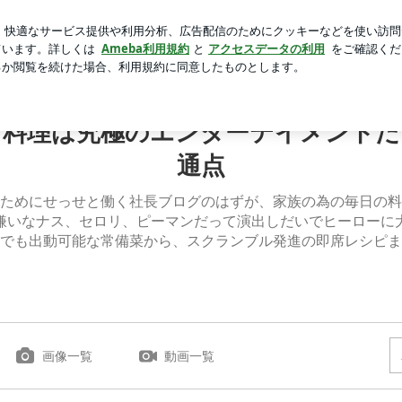
ランの約束
芸能人ブログ
人気ブログ
新規登録
ログ
理は究極のエンターテイメントだ」料理一皿と映像作品の共通点
「料理は究極のエンターテイメントだ
通点
ためにせっせと働く社長ブログのはずが、家族の為の毎日の料
嫌いなナス、セロリ、ピーマンだって演出しだいでヒーローに
でも出動可能な常備菜から、スクランブル発進の即席レシピま
画像一覧
動画一覧