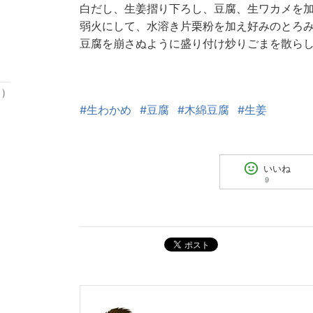
白だし、生姜摺り下ろし、豆腐、生ワカメを
弱火にして、水溶き片栗粉を加え好みのとろ
豆腐を崩さぬように盛り付け炒りごまを散ら
)
#生わかめ
#豆腐
#木綿豆腐
#生姜
いいね
9
ポスト