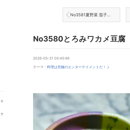
No3581夏野菜 茄子とピーマン鰹節炒め
No3580とろみワカメ豆腐
2026-05-31 00:45:46
テーマ：
料理は究極のエンターテイメントだ！
↑
ラ
ン
↑
キ
ラ
ン
ン