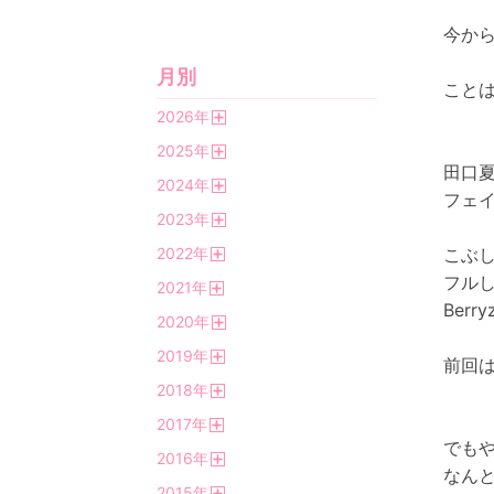
今か
月別
こと
2026
年
開
2025
年
く
開
田口
2024
年
く
フェ
開
2023
年
く
開
2022
年
こぶ
く
開
フル
2021
年
く
開
Ber
2020
年
く
開
2019
年
く
前回
開
2018
年
く
開
2017
年
く
開
でも
2016
年
く
なん
開
2015
年