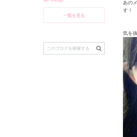
く
あの
開
く
す！
一覧を見る
気を