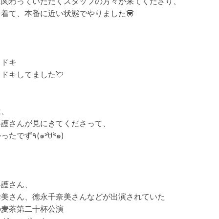
に関わっていただくスタッフの方々が来てくださり、
着て、本番に近い状態でやりました💟
キドキ
ドキしてました💘
は、
将護さんが見にきてくださって、
嬉しかったです٩̋(๑˃́ꇴ˂̀๑)
、
将護さん、
舞美さん、徳永千奈美さんなどが出演されていた
の麦茶第二十杯公演