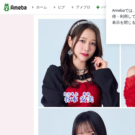
ハワイでハマったグ
ホーム
ピグ
アメブロ
うれし☺︎岸本ゆめの | つばきファクトリー オフィシャルブログ Pow