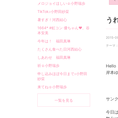
メロジョイほしい☺︎小野瑞歩
TikTok♪小野田紗栞
う
暑すぎ！河西結心
1664* #虹コン 優ちゃん❤︎。谷
本安美
2015-09
今年は！ 福田真琳
テーマ
たくさん食べた日河西結心
しあわせ 福田真琳
祈☺︎小野瑞歩
Hello
岸本ゆ
申し込みほぼ今日まで♪小野田
紗栞
来てね☺︎小野瑞歩
サン
一覧を見る
今日