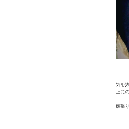
気を
上に
頑張りま