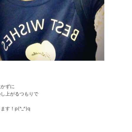
抜かずに
のし上がるつもりで
す！p(^_^)q