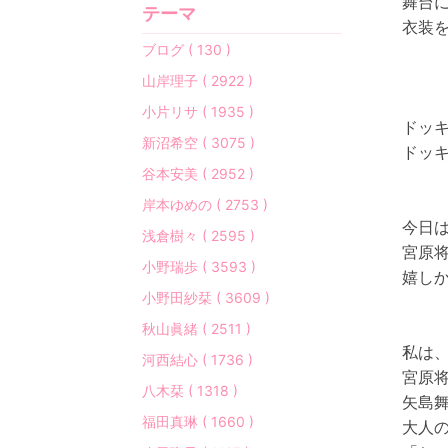
舞台
テーマ
衣装を
ブログ ( 130 )
山岸理子 ( 2922 )
小片リサ ( 1935 )
ドッ
新沼希空 ( 3075 )
ドッキ
谷本安美 ( 2952 )
岸本ゆめの ( 2753 )
今日
浅倉樹々 ( 2595 )
宮原
小野瑞歩 ( 3593 )
小野田紗栞 ( 3609 )
秋山眞緒 ( 2511 )
私は
河西結心 ( 1736 )
宮原
八木栞 ( 1318 )
矢島
福田真琳 ( 1660 )
大人