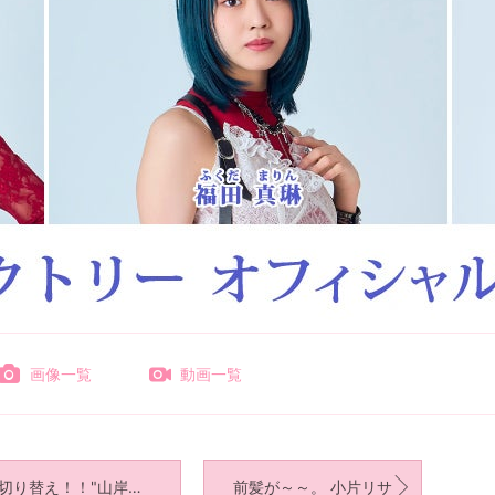
画像一覧
動画一覧
"切り替え！！"山岸理子
前髪が～～。 小片リサ