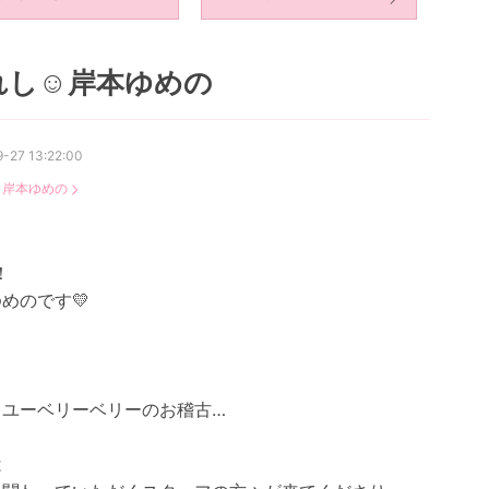
れし☺︎岸本ゆめの
-27 13:22:00
：
岸本ゆめの
！
めのです💛
クユーベリーベリーのお稽古…
は