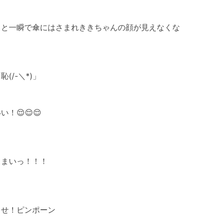
ッと一瞬で傘にはさまれききちゃんの顔が見えなくな
、
恥(/-＼*)」
い！😌😌😌
しまいっ！！！
らせ！ピンポーン