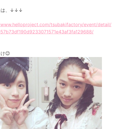
くは、↓↓↓
//www.helloproject.com/tsubakifactory/event/detail/
57b73df190d9233071571e43af3fa129688/
け😉