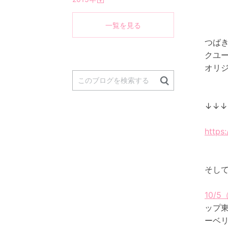
く
開
く
一覧を見る
つば
クユ
オリ
↓↓↓
https
そし
10/5
ップ
ーベ