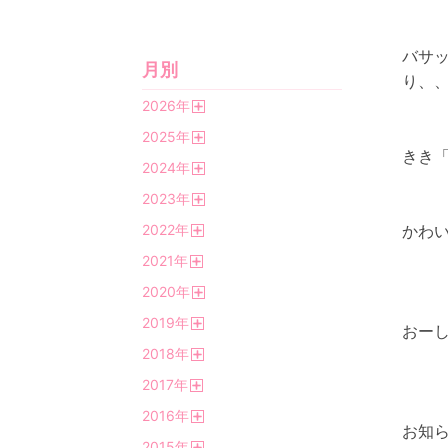
バサ
月別
り、
2026
年
開
2025
年
く
開
きき「
2024
年
く
開
2023
年
く
開
2022
年
かわい
く
開
2021
年
く
開
2020
年
く
開
2019
年
く
おー
開
2018
年
く
開
2017
年
く
開
2016
年
く
お知
開
2015
年