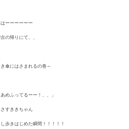
真はーーーーーー
稽古の帰りにて、、
きき傘にはさまれるの巻～
「あめふってるーー！、、」
をさすききちゃん
さし歩きはじめた瞬間！！！！！