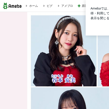
原田龍二の妻 夫と
ホーム
ピグ
アメブロ
かさ。谷本安美 | つばきファクトリー オフィシャルブログ Power