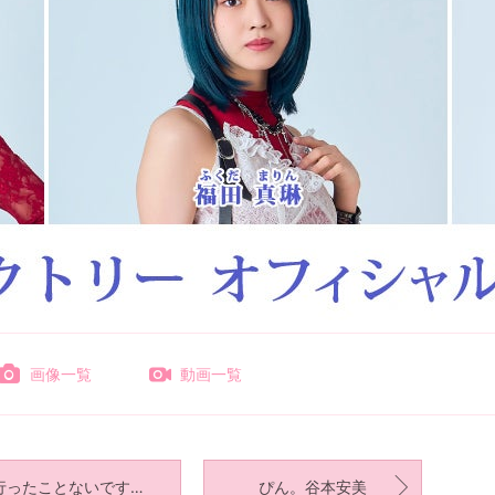
画像一覧
動画一覧
行ったことないです！新沼希空
ぴん。谷本安美