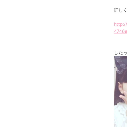
詳し
http:
4746e
したっ