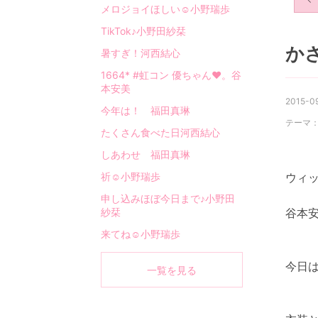
メロジョイほしい☺︎小野瑞歩
TikTok♪小野田紗栞
か
暑すぎ！河西結心
1664* #虹コン 優ちゃん❤︎。谷
本安美
2015-09
今年は！ 福田真琳
テーマ
たくさん食べた日河西結心
しあわせ 福田真琳
祈☺︎小野瑞歩
ウィ
申し込みほぼ今日まで♪小野田
紗栞
谷本安
来てね☺︎小野瑞歩
今日
一覧を見る