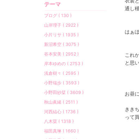
衣装
テーマ
通し
ブログ ( 130 )
山岸理子 ( 2922 )
はぁ
小片リサ ( 1935 )
新沼希空 ( 3075 )
谷本安美 ( 2952 )
これ
と思い
岸本ゆめの ( 2753 )
浅倉樹々 ( 2595 )
小野瑞歩 ( 3593 )
小野田紗栞 ( 3609 )
お昼
秋山眞緒 ( 2511 )
ききち
河西結心 ( 1736 )
って買
八木栞 ( 1318 )
福田真琳 ( 1660 )