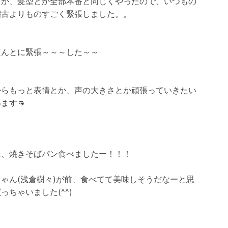
とか、髪型とか全部本番と同じくやったので、いつもの
稽古よりものすごく緊張しました。。
ほんとに緊張～～～した～～
からもっと表情とか、声の大きさとか頑張っていきたい
ます👊
に、焼きそばパン食べましたー！！！
ゃん(浅倉樹々)が前、食べてて美味しそうだなーと思
っちゃいました(^^)