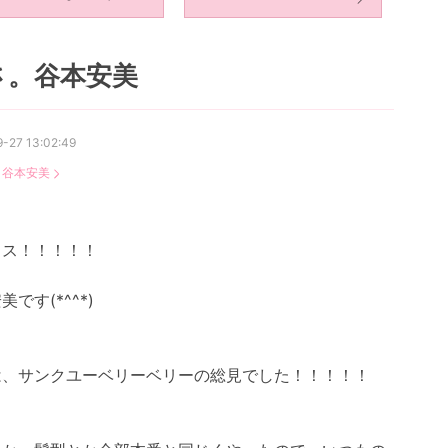
さ。谷本安美
-27 13:02:49
：
谷本安美
ッス！！！！！
美です(*^^*)
は、サンクユーベリーベリーの総見でした！！！！！