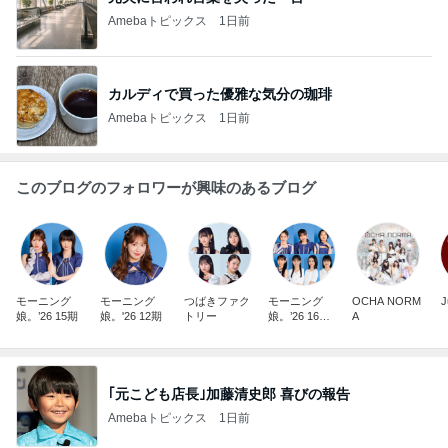
Amebaトピックス
1日前
カルディで買った優雅な気分の珈琲
Amebaトピックス
1日前
このブログのフォロワーが興味のあるブログ
モーニング
モーニング
つばきファク
モーニング
OCHA NORM
J
娘。’26 15期
娘。'26 12期
トリー
娘。’26 16期1
A
7期18期オフ
ィシャルブロ
グ
｢元こども店長｣加藤清史郎 喜びの報告
Amebaトピックス
1日前