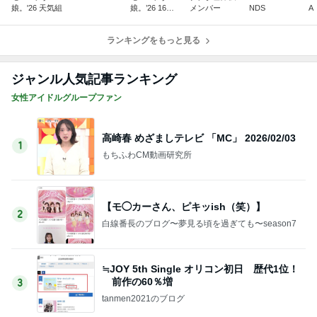
娘。'26 天気組
娘。’26 16期1
メンバー
NDS
A
7期
ランキングをもっと見る
ジャンル人気記事ランキング
女性アイドルグループファン
高崎春 めざましテレビ 「MC」 2026/02/03
1
もちふわCM動画研究所
【モ◯カーさん、ピキッish（笑）】
2
白線番長のブログ〜夢見る頃を過ぎても〜season7
≒JOY 5th Single オリコン初日 歴代1位！
前作の60％増
3
tanmen2021のブログ