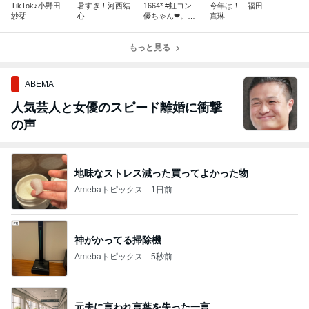
TikTok♪小野田
暑すぎ！河西結
1664* #虹コン
今年は！ 福田
紗栞
心
優ちゃん❤︎。谷
真琳
本安美
もっと見る
ABEMA
人気芸人と女優のスピード離婚に衝撃
の声
地味なストレス減った買ってよかった物
Amebaトピックス
1日前
神がかってる掃除機
Amebaトピックス
5秒前
元夫に言われ言葉を失った一言