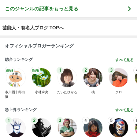
このジャンルの記事をもっと見る
芸能人・有名人ブログ TOPへ
オフィシャルブロガーランキング
総合ランキング
すべて見る
1
2
3
市川團十郎白
小林麻央
だいたひかる
桃
クロ
猿
急上昇ランキング
すべて見る
1
2
3
4
5