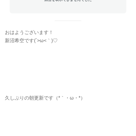
おはようございます！
新沼希空です(´>ω<｀)♡
久しぶりの朝更新です（*｀・ω・*）ゞ