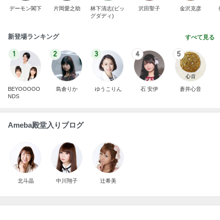
デーモン閣下
片岡愛之助
林下清志(ビッ
沢田聖子
金沢克彦
グダディ)
新登場ランキング
すべて見る
1
2
3
4
5
BEYOOOOO
島倉りか
ゆうこりん
石 安伊
蒼井心音
NDS
Ameba殿堂入りブログ
北斗晶
中川翔子
辻希美