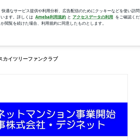
指摘されたその心根
新規登録
芸能人ブログ
人気ブログ
ラブの画像 20枚中7枚目
スカイツリーファンクラブ