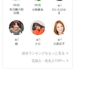
MVB
MVB
1
市川團十郎
小林麻央
だいたひか
白猿
る
2
3
4
桃
クロ
小原正子
総合ランキングをもっと見る
芸能人・有名人TOPへ