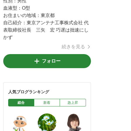
性別：
男性
血液型：
O型
お住まいの地域：
東京都
自己紹介：
東京アンテナ工事株式会社 代
表取締役社長 三矢 宏 巧遅は拙速にし
かず
続きを見る
フォロー
人気ブログランキング
総合
新着
急上昇