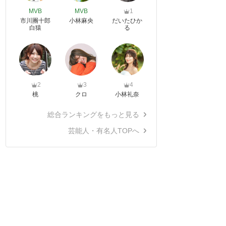
MVB
MVB
1
市川團十郎
小林麻央
だいたひか
白猿
る
2
3
4
桃
クロ
小林礼奈
総合ランキングをもっと見る
芸能人・有名人TOPへ