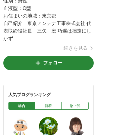
性別：
男性
血液型：
O型
お住まいの地域：
東京都
自己紹介：
東京アンテナ工事株式会社 代
表取締役社長 三矢 宏 巧遅は拙速にし
かず
続きを見る
フォロー
人気ブログランキング
総合
新着
急上昇