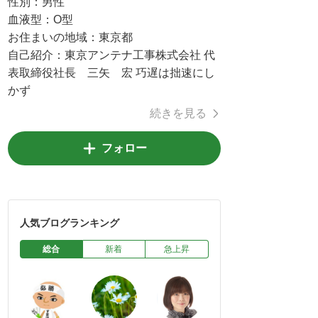
性別：
男性
血液型：
O型
お住まいの地域：
東京都
自己紹介：
東京アンテナ工事株式会社 代
表取締役社長 三矢 宏 巧遅は拙速にし
かず
続きを見る
フォロー
人気ブログランキング
総合
新着
急上昇