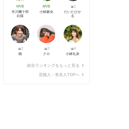
MVB
MVB
1
市川團十郎
小林麻央
だいたひか
白猿
る
2
3
4
桃
クロ
小林礼奈
総合ランキングをもっと見る
芸能人・有名人TOPへ