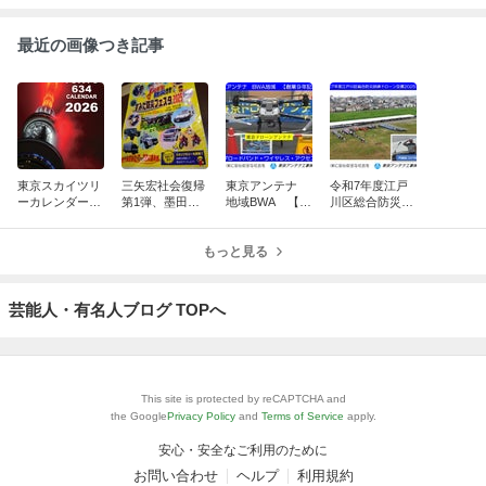
最近の画像つき記事
東京スカイツリ
三矢宏社会復帰
東京アンテナ
令和7年度江戸
ーカレンダー10
第1弾、墨田区
地域BWA 【創
川区総合防災訓
周年、新湯さん
防災フェスタ20
業9年記念】
練ドローン空撮
ありがとうスペ
25：脳出血から
ブロードバン
2025.9.4：東京
シャル
奇跡の復活！
もっと見る
ド・ワイヤレ
ドローンアンテ
ス・アクセス
ナ
東京ドローン
芸能人・有名人ブログ TOPへ
This site is protected by reCAPTCHA and
the Google
Privacy Policy
and
Terms of Service
apply.
安心・安全なご利用のために
お問い合わせ
ヘルプ
利用規約