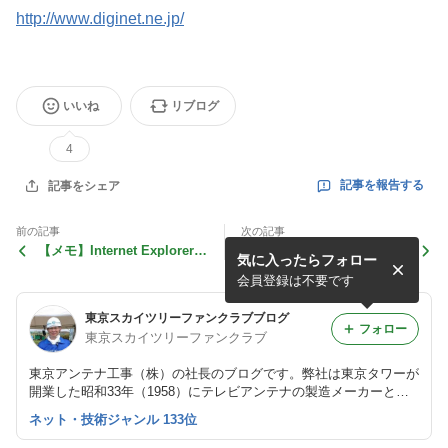
http://www.diginet.ne.jp/
いいね
リブログ
4
記事を報告する
記事をシェア
前の記事
次の記事
【メモ】Internet Explorerは
【メモ】HDMI端子とDVI端
気に入ったらフォロー
動作を停止しました 犯人は
子を変換したりして、いろい
まさかのノートン！？
ろ繋げてみました。大作で
会員登録は不要です
す。
東京スカイツリーファンクラブブログ
フォロー
東京スカイツリーファンクラブ
東京アンテナ工事（株）の社長のブログです。弊社は東京タワーが
開業した昭和33年（1958）にテレビアンテナの製造メーカーとし
て創業しました。
ネット・技術ジャンル 133位