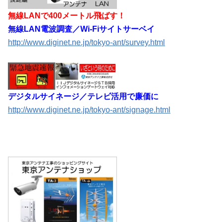
無線LANで400メートル飛ばす！
無線LAN電波調査／Wi-Fiサイトサーベイ
http://www.diginet.ne.jp/tokyo-ant/survey.html
デジタルサイネージ／テレビ活用で廉価に
http://www.diginet.ne.jp/tokyo-ant/signage.html