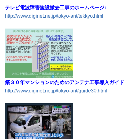
テレビ電波障害施設撤去工事のホームページ↓
http://www.diginet.ne.jp/tokyo-ant/tekkyo.html
築３０年マンションのためのアンテナ工事導入ガイド
http://www.diginet.ne.jp/tokyo-ant/guide30.html