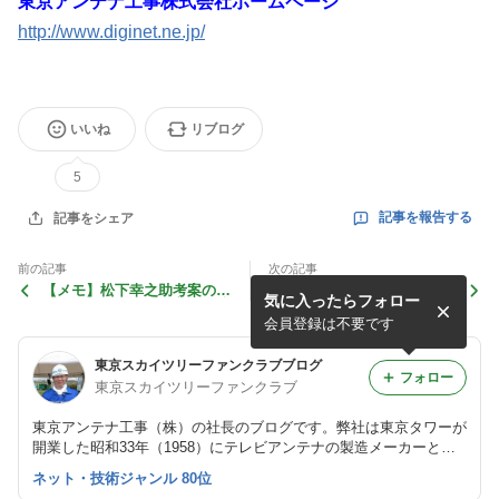
東京アンテナ工事株式会社ホームページ
http://www.diginet.ne.jp/
いいね
リブログ
5
記事を報告する
記事をシェア
前の記事
次の記事
【メモ】松下幸之助考案の
ダイヤモンド富士が「梨狩り
気に入ったらフォロー
「二股ソケット」で玄関に防
の日を教えているなっし～」
犯カメラを取り付けたら便利
説：スカイツリークリスマス
会員登録は不要です
だった。さすが
ライトアップ、開始
東京スカイツリーファンクラブブログ
フォロー
東京スカイツリーファンクラブ
東京アンテナ工事（株）の社長のブログです。弊社は東京タワーが
開業した昭和33年（1958）にテレビアンテナの製造メーカーとし
て創業しました。
ネット・技術ジャンル 80位