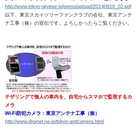
http://www.tokyo-skytree.jp/press/upload/20140918_02.pdf
以下、東京スカイツリーファンクラブの会社、東京アンテ
ナ工事（株）の宣伝です。よろしかったらご覧ください。
テザリングで無人の車内を、自宅からスマホで監視するカ
メラ
Wi-Fi防犯カメラ：東京アンテナ工事（株）
http://www.diginet.ne.jp/tokyo-ant/camera.html