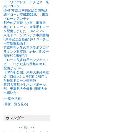
ド・ワイヤレス・アクセス 東
京ドローン
令和7年度江戸川区総合防災訓
練ドローン空撮2025.9.4：東京
ドローンアンテナ
都会の災害時（水害、垂直避
難）にドローン：産業用ドロー
ン配備しました。2025.8.26
東京ドローンアンテナ事業開始
8周年記念企画第1弾！ユーチュ
ーブ空撮動画！！
東京理科大生のアスラボプログ
ラミング教室新小岩校、開校一
周年‼2025年7月
ドローン災害時用ホンダキャノ
ピー、いまだ走行距離40キロ。
配備から5年。
【SNS初公開】東邦大東邦同窓
会（自生人）が6年前に制作し
た校歌ドローン動画他
東邦大東邦中学ハンドボール
部、千葉県大会優勝!!関東大会
出場決定!!
[
一覧を見る
]
[
画像一覧を見る
]
カレンダー
<<
8月
>>