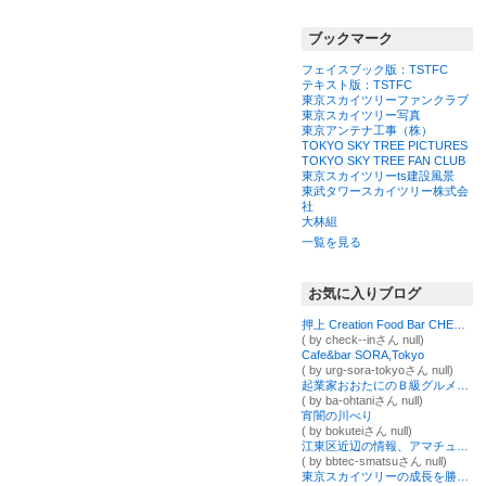
ブックマーク
フェイスブック版：TSTFC
テキスト版：TSTFC
東京スカイツリーファンクラブ
東京スカイツリー写真
東京アンテナ工事（株）
TOKYO SKY TREE PICTURES
TOKYO SKY TREE FAN CLUB
東京スカイツリーts建設風景
東武タワースカイツリー株式会
社
大林組
一覧を見る
お気に入りブログ
押上 Creation Food Bar CHECK IN
( by check--inさん null)
Cafe&bar SORA,Tokyo
( by urg-sora-tokyoさん null)
起業家おおたにのＢ級グルメとＢ級人生
( by ba-ohtaniさん null)
宵闇の川べり
( by bokuteiさん null)
江東区近辺の情報、アマチュア無線局「JR2CCH」の運用、無線機器の製作などを発信するブログ
( by bbtec-smatsuさん null)
東京スカイツリーの成長を勝手に綴るブログ～シーズンⅠ～