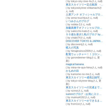
( by tokyo-sky-tree-4uさん null)
東京スカイツリー定点観測 ‐下町観測所 記録保管室‐
( by tokyoskytree-shitamachiさ
ん null)
土屋アンナ オフィシャルブログ Powered by Ameba
( by anna-tsuchiyaさん null)
いつみさんのブログ
( by nobita-2さん null)
加藤真輝子オフィシャルブログ「「さきっちょ☆」番組公式ブログ」Powered by Ameba
( by sakiccho-katoさん null)
５０歳を過ぎた私のブログ by kinoko
( by chiaki74さん null)
DISCOVER TOKYO & JAPAN 日本・東京発見の旅
( by discovertjさん null)
暇人の写真
( by himajinsince2009さん null)
配電ウォッチャー！！ゴロンディーナー！
( by gorondeener-blogさん 更
新)
magical banana
( by mina-rie-aya-himaさん null)
かもめの目
( by kamome-no-meさん null)
東京スカイツリー成長記録写真ブログ
( by tokyo-skytree-blogさん 更
新)
東京スカイツリーの完成までを見守るブログ
( by nzmstさん null)
suirenのブログ（お気に入り根津Ｌｉｆｅ）
( by muimui4192さん null)
東京スカイツリーができるまでの動画ブログ worldwalker.tv
( by from1stさん null)