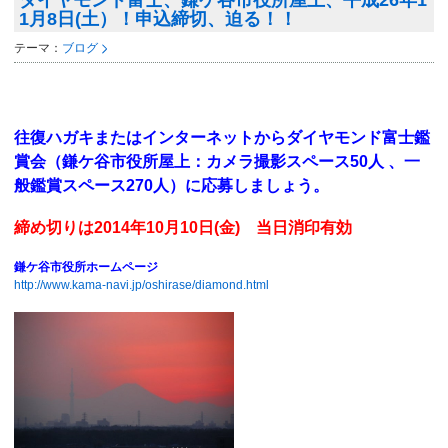
ダイヤモンド富士、鎌ケ谷市役所屋上、平成26年1
1月8日(土）！申込締切、迫る！！
テーマ：
ブログ
往復ハガキまたはインターネットからダイヤモンド富士鑑
賞会（鎌ケ谷市役所屋上：カメラ撮影スペース50人 、一
般鑑賞スペース270人）に応募しましょう。
締め切りは2014年10月10日(金) 当日消印有効
鎌ケ谷市役所ホームページ
http://www.kama-navi.jp/oshirase/diamond.html