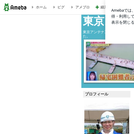
細川直美 片付けと
ホーム
ピグ
アメブロ
ダイヤモンド富士、鎌ケ谷市役所屋上、平成26年11月8日(土
東京スカ
東京アンテナ工事（株）の社長
た。
プロフィール