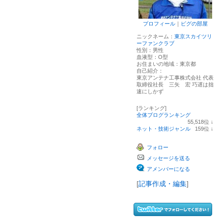
プロフィール
｜
ピグの部屋
ニックネーム：
東京スカイツリ
ーファンクラブ
性別：
男性
血液型：
O型
お住まいの地域：
東京都
自己紹介：
東京アンテナ工事株式会社 代表
取締役社長 三矢 宏 巧遅は拙
速にしかず
[ランキング]
全体ブログランキング
55,518
位
↓
ラ
ネット・技術ジャンル
159
位
↓
ン
ラ
キ
ン
フォロー
ン
キ
グ
ン
メッセージを送る
下
グ
降
下
アメンバーになる
降
[
記事作成・編集
]