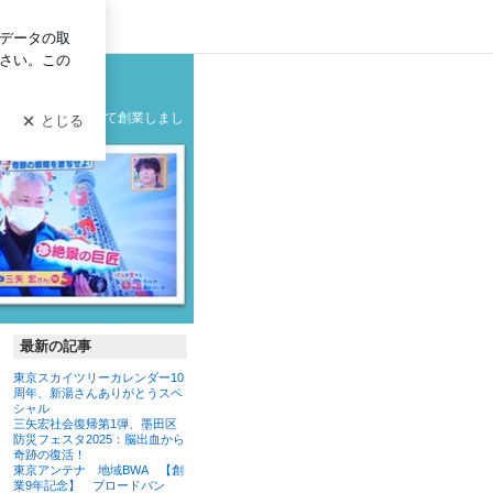
ログイン
グ
の製造メーカーとして創業しまし
最新の記事
東京スカイツリーカレンダー10
周年、新湯さんありがとうスペ
シャル
三矢宏社会復帰第1弾、墨田区
防災フェスタ2025：脳出血から
奇跡の復活！
東京アンテナ 地域BWA 【創
業9年記念】 ブロードバン