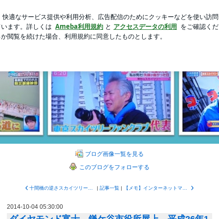
模様替えした自室
新規登録
芸能人ブログ
人気ブログ
）！申込締切、迫る！！ | 東京スカイツリーファンクラブブログ
イツリーファンクラブブロ
のブログです。弊社は東京タワーが開業した昭和33年（1958）にテレビアンテナ
ブログ画像一覧を見る
このブログをフォローする
十間橋の逆さスカイツリー、久しぶり～。
|
記事一覧
|
【メモ】インターネットマンション用アクセスポイントにPoE型が誕生！スピードも300Mbpsに！
2014-10-04 05:30:00