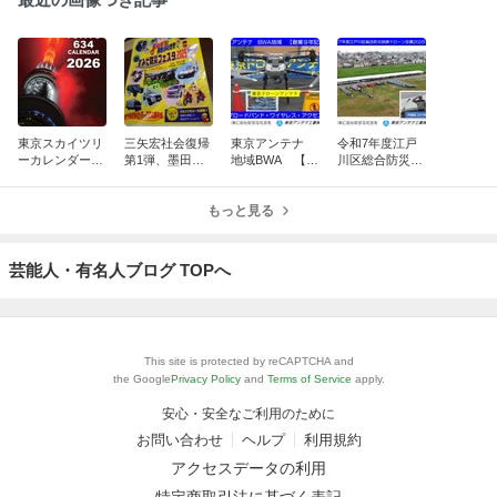
東京スカイツリ
三矢宏社会復帰
東京アンテナ
令和7年度江戸
ーカレンダー10
第1弾、墨田区
地域BWA 【創
川区総合防災訓
周年、新湯さん
防災フェスタ20
業9年記念】
練ドローン空撮
ありがとうスペ
25：脳出血から
ブロードバン
2025.9.4：東京
シャル
奇跡の復活！
もっと見る
ド・ワイヤレ
ドローンアンテ
ス・アクセス
ナ
東京ドローン
芸能人・有名人ブログ TOPへ
This site is protected by reCAPTCHA and
the Google
Privacy Policy
and
Terms of Service
apply.
安心・安全なご利用のために
お問い合わせ
ヘルプ
利用規約
アクセスデータの利用
特定商取引法に基づく表記