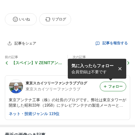
いいね
リブログ
記事を報告する
記事をシェア
前の記事
次の記事
【スペイン】V ZENITアンテ
【インターホン】マンション
気に入ったらフォロー
ナ、ついに明らかにされる東
エントランスのインターホン
京アンテナ三号の秘密
を「カメラ付き」に変更した
会員登録は不要です
い
東京スカイツリーファンクラブブログ
フォロー
東京スカイツリーファンクラブ
東京アンテナ工事（株）の社長のブログです。弊社は東京タワーが
開業した昭和33年（1958）にテレビアンテナの製造メーカーとし
て創業しました。
ネット・技術ジャンル 119位
最近の画像つき記事