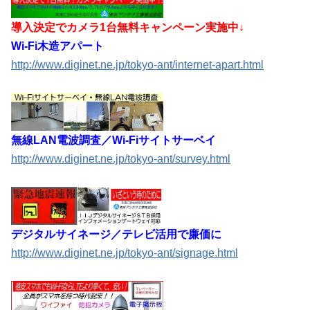
導入決定でカメラ1台無料キャンペーン実施中↓
Wi-Fi木造アパート
http://www.diginet.ne.jp/tokyo-ant/internet-apart.html
無線LAN電波調査／Wi-Fiサイトサーベイ
http://www.diginet.ne.jp/tokyo-ant/survey.html
デジタルサイネージ／テレビ活用で廉価に
http://www.diginet.ne.jp/tokyo-ant/signage.html