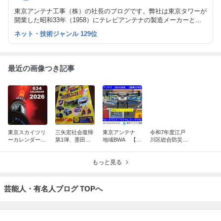
東京アンテナ工事（株）の社長のブログです。弊社は東京タワーが
開業した昭和33年（1958）にテレビアンテナの製造メーカーとし
て創業しました。
ネット・技術ジャンル 129位
最近の画像つき記事
東京スカイツリ
三矢宏社会復帰
東京アンテナ
令和7年度江戸
ーカレンダー10
第1弾、墨田区
地域BWA 【創
川区総合防災訓
周年、新湯さん
防災フェスタ20
業9年記念】
練ドローン空撮
ありがとうスペ
25：脳出血から
ブロードバン
2025.9.4：東京
シャル
奇跡の復活！
もっと見る
ド・ワイヤレ
ドローンアンテ
ス・アクセス
ナ
東京ドローン
芸能人・有名人ブログ TOPへ