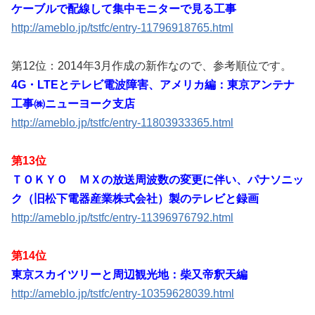
ケーブルで配線して集中モニターで見る工事
http://ameblo.jp/tstfc/entry-11796918765.html
第12位：2014年3月作成の新作なので、参考順位です。
4G・LTEとテレビ電波障害、アメリカ編：東京アンテナ
工事㈱ニューヨーク支店
http://ameblo.jp/tstfc/entry-11803933365.html
第13位
ＴＯＫＹＯ ＭＸの放送周波数の変更に伴い、パナソニッ
ク（旧松下電器産業株式会社）製のテレビと録画
http://ameblo.jp/tstfc/entry-11396976792.html
第14位
東京スカイツリーと周辺観光地：柴又帝釈天編
http://ameblo.jp/tstfc/entry-10359628039.html