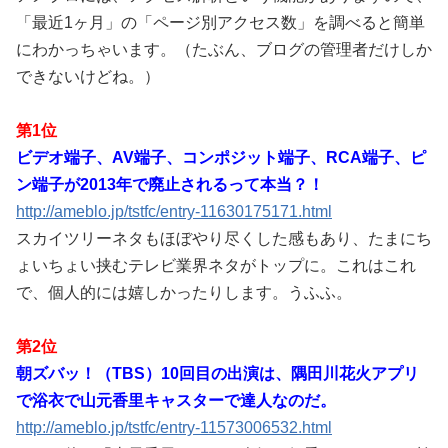
「最近1ヶ月」の「ページ別アクセス数」を調べると簡単
にわかっちゃいます。（たぶん、ブログの管理者だけしか
できないけどね。）
第1位
ビデオ端子、AV端子、コンポジット端子、RCA端子、ピ
ン端子が2013年で廃止されるって本当？！
http://ameblo.jp/tstfc/entry-11630175171.html
スカイツリーネタもほぼやり尽くした感もあり、たまにち
ょいちょい挟むテレビ業界ネタがトップに。これはこれ
で、個人的には嬉しかったりします。うふふ。
第2位
朝ズバッ！（TBS）10回目の出演は、隅田川花火アプリ
で浴衣で山元香里キャスターで達人なのだ。
http://ameblo.jp/tstfc/entry-11573006532.html