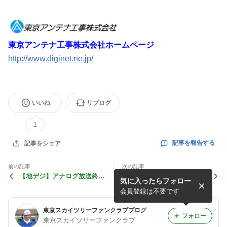
東京アンテナ工事株式会社ホームページ
http://www.diginet.ne.jp/
いいね
リブログ
1
記事を報告する
記事をシェア
前の記事
次の記事
【地デジ】アナログ放送終了
【CM】デジネット（DIGINE
気に入ったらフォロー
から1,000日。2014年4月19
T）は東京アンテナ工事の情
日
報通信事業部です！
会員登録は不要です
東京スカイツリーファンクラブブログ
フォロー
東京スカイツリーファンクラブ