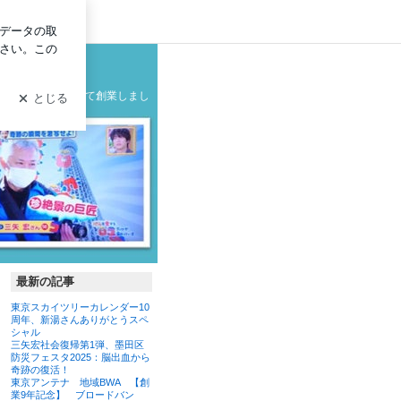
ログイン
ァンクラブブログ
グ
の製造メーカーとして創業しまし
最新の記事
東京スカイツリーカレンダー10
周年、新湯さんありがとうスペ
シャル
三矢宏社会復帰第1弾、墨田区
防災フェスタ2025：脳出血から
奇跡の復活！
東京アンテナ 地域BWA 【創
業9年記念】 ブロードバン