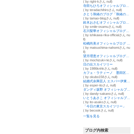
( by right-kさん null)
寺田ちひろオフィシャルブログ「ちひろのお部屋～sweet time～」Powered by Ameba
( by teradachihiroさん null)
さとう珠緒のブログ「珠緒のお暇なら見てよね」 powered by アメーバブログ
( by tamao-blogさん null)
鈴木おさむオフィシャルブログ「放送作家鈴木おさむのネタ帳」Powered by Ameba
( by smile-osamuさん null)
石川梨華オフィシャルブログ「Happy」Powered by Ameba
( by ishikawa-rika-officialさん nu
ll)
松嶋尚美オフィシャルブログ Powered by Ameba
( by matsushima-nahomiさん nu
ll)
望月理恵オフィシャルブログ「mochiee's garden」Powered by Ameba
( by mochizuki-rieさん null)
日の出スカイツリー
( by 1986knhkさん null)
カフェ・ラティーノ 墨田区東駒形
( by okubo158さん null)
結婚式余興芸人 エスパー伊東ブログ Powered by Ameba
( by esper-itoさん null)
ダンディ坂野 オフィシャルブログ ゲッツ！1回50円！ Powered by Ameba
( by dandy-sakanoさん null)
いとうあさこ オフィシャルブログ powered by ameba
( by ito-asakoさん null)
「今日の東京スカイツリー」
( by becookさん null)
一覧を見る
ブログ内検索