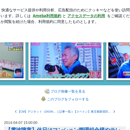
くない韓国旅行
新規登録
芸能人ブログ
人気ブログ
事会や総会に出席しています。その1 | 東京スカイツリーフ
イツリーファンクラブブロ
のブログです。弊社は東京タワーが開業した昭和33年（1958）にテレビアンテナ
ブログ画像一覧を見る
このブログをフォローする
【CM】デジネット（DIGINET）は東京アンテナ工事の情報通信事業部です！
|
記事一覧
|
【スペイン】東京都新宿区初！東京アンテナ三号！！(株)ＴｗｅｎｔｙＦｏｕｒＴｒｕｓｔ様施工
2014-04-07 15:00:00