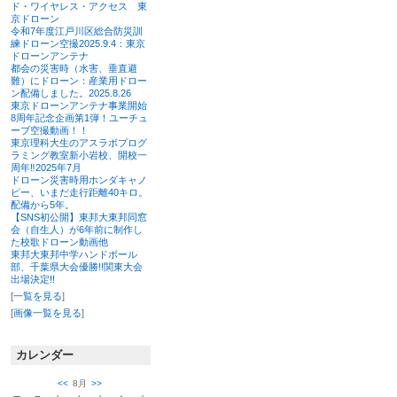
ド・ワイヤレス・アクセス 東
京ドローン
令和7年度江戸川区総合防災訓
練ドローン空撮2025.9.4：東京
ドローンアンテナ
都会の災害時（水害、垂直避
難）にドローン：産業用ドロー
ン配備しました。2025.8.26
東京ドローンアンテナ事業開始
8周年記念企画第1弾！ユーチュ
ーブ空撮動画！！
東京理科大生のアスラボプログ
ラミング教室新小岩校、開校一
周年‼2025年7月
ドローン災害時用ホンダキャノ
ピー、いまだ走行距離40キロ。
配備から5年。
【SNS初公開】東邦大東邦同窓
会（自生人）が6年前に制作し
た校歌ドローン動画他
東邦大東邦中学ハンドボール
部、千葉県大会優勝!!関東大会
出場決定!!
[
一覧を見る
]
[
画像一覧を見る
]
カレンダー
<<
8月
>>