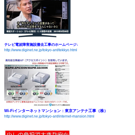
テレビ電波障害施設撤去工事のホームページ↓
http://www.diginet.ne.jp/tokyo-ant/tekkyo.html
Wi-Fiインターネットマンション：東京アンテナ工事（株）
http://www.diginet.ne.jp/tokyo-ant/internet-mansion.html