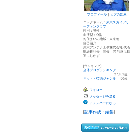
プロフィール
｜
ピグの部屋
ニックネーム：
東京スカイツリ
ーファンクラブ
性別：
男性
血液型：
O型
お住まいの地域：
東京都
自己紹介：
東京アンテナ工事株式会社 代表
取締役社長 三矢 宏 巧遅は拙
速にしかず
[ランキング]
全体ブログランキング
27,182
位
↑
ラ
ネット・技術ジャンル
80
位
↑
ン
ラ
キ
ン
フォロー
ン
キ
グ
ン
メッセージを送る
上
グ
昇
上
アメンバーになる
昇
[
記事作成・編集
]