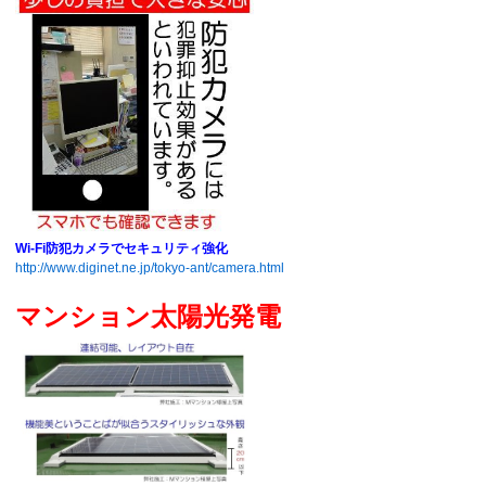
Wi-Fi防犯カメラでセキュリティ強化
http://www.diginet.ne.jp/tokyo-ant/camera.html
マンション太陽光発電