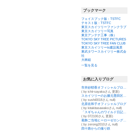
ブックマーク
フェイスブック版：TSTFC
テキスト版：TSTFC
東京スカイツリーファンクラブ
東京スカイツリー写真
東京アンテナ工事（株）
TOKYO SKY TREE PICTURES
TOKYO SKY TREE FAN CLUB
東京スカイツリーts建設風景
東武タワースカイツリー株式会
社
大林組
一覧を見る
お気に入りブログ
市井紗耶香オフィシャルブログ Powered by Ameba
( by ichii-sayakaさん 更新)
スカイツリーのお膝元墨田区でマグロが美味しい寿司屋
( by sushi0018さん null)
北原佐和子オフィシャルブログ
( by kitakitasawakoさん null)
「スギちゃんのワイルド日記」Powered by Ameba
( by 072100さん 更新)
葛飾ご当地ヒーローゼロングのブログ
( by zerong2010さん null)
四十路からの撮り鉄