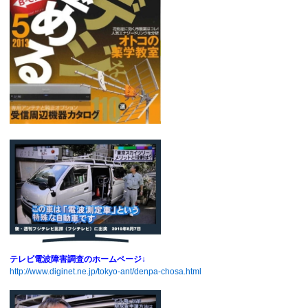
テレビ電波障害調査のホームページ↓
http://www.diginet.ne.jp/tokyo-ant/denpa-chosa.html