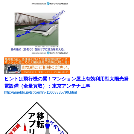
ヒントは飛行機の翼！マンション屋上有効利用型太陽光発
電設備（全量買取）：東京アンテナ工事
http://ameblo.jp/tstfc/entry-11608835799.html