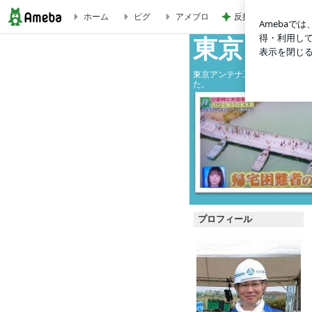
反抗期の娘が行きた
ホーム
ピグ
アメブロ
【電波障害】休日はマンション管理組合様やテレビ共聴会様の理
東京スカ
東京アンテナ工事（株）の社長
た。
プロフィール