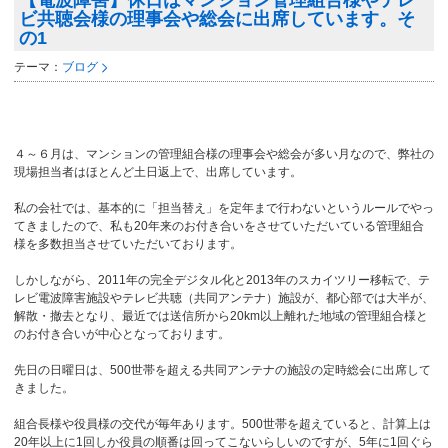
【電波障害】休日はマンション管理組合様やテレ
ビ共聴会様の理事会や総会に出席しています。そ
の1
テーマ：
ブログ
４～６月は、マンションの管理組合様の理事会や総会が多い月なので、弊社の
現場担当者はほとんど土日返上で、出席しています。
私の会社では、基本的に「担当替え」を定年まで行わないというルールでやっ
てきましたので、私も20年来のお付き合いをさせていただいている管理組合
様を多数担当させていただいております。
しかしながら、2011年の完全デジタル化と2013年のスカイツリー移転で、テ
レビ電波障害施設やテレビ共聴（共同アンテナ）施設が、都心部では大半が、
解散・撤去となり、最近では送信所から20km以上離れた地域の管理組合様と
のお付き合いが中心となっております。
先日の日曜日は、500世帯を超える共同アンテナの施設の定時総会に出席して
きました。
組合長様や役員様の交代が毎年あります。500世帯を超えていると、計算上は
20年以上に1回しか役員の順番は回ってこないらしいのですが、5年に1回ぐら