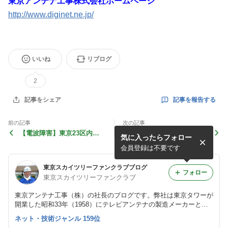
東京アンテナ工事株式会社ホームページ
http://www.diginet.ne.jp/
いいね
リブログ
2
記事を報告する
記事をシェア
前の記事
次の記事
【電波障害】東京23区内で
【スペイン】東京アンテナ三
気に入ったらフォロー
すが、近所で5階建てが始ま
号改（TA-3X）！ガチャンガ
ったらテレビの映りが悪くな
チャンと可動する新発想！！
会員登録は不要です
りました。
東京スカイツリーファンクラブブログ
フォロー
東京スカイツリーファンクラブ
東京アンテナ工事（株）の社長のブログです。弊社は東京タワーが
開業した昭和33年（1958）にテレビアンテナの製造メーカーとし
て創業しました。
ネット・技術ジャンル 159位