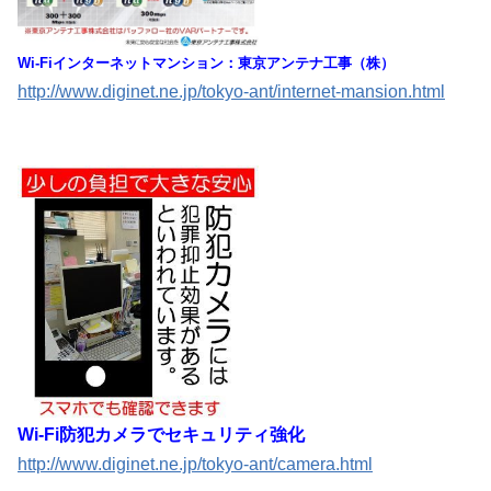
Wi-Fiインターネットマンション：東京アンテナ工事（株）
http://www.diginet.ne.jp/tokyo-ant/internet-mansion.html
Wi-Fi防犯カメラでセキュリティ強化
http://www.diginet.ne.jp/tokyo-ant/camera.html