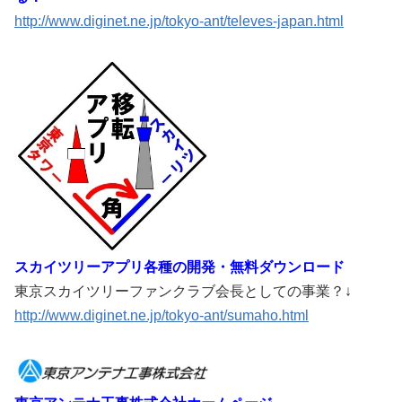
http://www.diginet.ne.jp/tokyo-ant/televes-japan.html
スカイツリーアプリ各種の開発・無料ダウンロード
東京スカイツリーファンクラブ会長としての事業？↓
http://www.diginet.ne.jp/tokyo-ant/sumaho.html