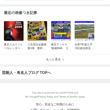
最近の画像つき記事
東京スカイツリ
三矢宏社会復帰
東京アンテナ
令和7年度江戸
ーカレンダー10
第1弾、墨田区
地域BWA 【創
川区総合防災訓
周年、新湯さん
防災フェスタ20
業9年記念】
練ドローン空撮
ありがとうスペ
25：脳出血から
ブロードバン
2025.9.4：東京
シャル
奇跡の復活！
もっと見る
ド・ワイヤレ
ドローンアンテ
ス・アクセス
ナ
東京ドローン
芸能人・有名人ブログ TOPへ
This site is protected by reCAPTCHA and
the Google
Privacy Policy
and
Terms of Service
apply.
安心・安全なご利用のために