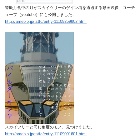
皆既月食中の月がスカイツリーのゲイン塔を通​過する動画映像、ユーチ
ューブ（youtube）にも公開しました。
http://ameblo.jp/tstfc/entry-11109259802.html
スカイツリーと同じ角度のモノ、見つけました。
http://ameblo.jp/tstfc/entry-11109091601.html