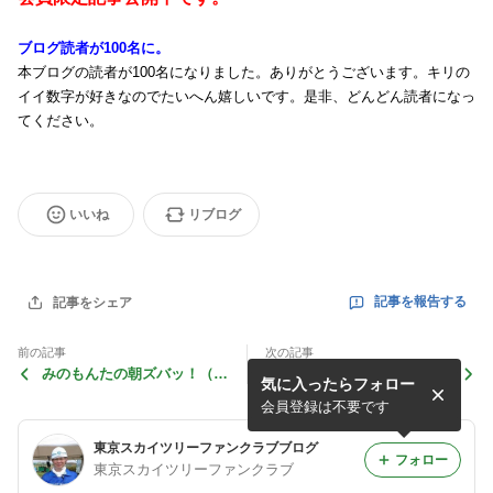
ブログ読者が100名に。
本ブログの読者が100名になりました。ありがとうございます。キリの
イイ数字が好きなのでたいへん嬉しいです。是非、どんどん読者になっ
てください。
いいね
リブログ
記事を報告する
記事をシェア
前の記事
次の記事
みのもんたの朝ズバッ！（T
5月6日までなので大林組の
気に入ったらフォロー
BS）に出演しました。2012.
建設展に1/100のスカイツリ
5.1
ー模型だけを見にTBSに行っ
会員登録は不要です
てきました。
東京スカイツリーファンクラブブログ
フォロー
東京スカイツリーファンクラブ