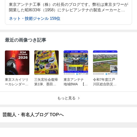
東京アンテナ工事（株）の社長のブログです。弊社は東京タワーが
開業した昭和33年（1958）にテレビアンテナの製造メーカーとし
て創業しました。
ネット・技術ジャンル 159位
最近の画像つき記事
東京スカイツリ
三矢宏社会復帰
東京アンテナ
令和7年度江戸
ーカレンダー10
第1弾、墨田区
地域BWA 【創
川区総合防災訓
周年、新湯さん
防災フェスタ20
業9年記念】
練ドローン空撮
ありがとうスペ
25：脳出血から
ブロードバン
2025.9.4：東京
シャル
奇跡の復活！
もっと見る
ド・ワイヤレ
ドローンアンテ
ス・アクセス
ナ
東京ドローン
芸能人・有名人ブログ TOPへ