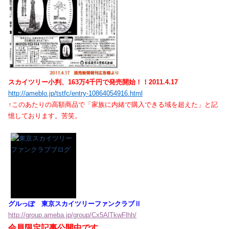
スカイツリー小判、163万4千円で発売開始！！2011.4.17
http://ameblo.jp/tstfc/entry-10864054916.html
↑このあたりの高額商品で「家族に内緒で購入できる域を超えた」と記
憶しております。苦笑。
グルっぽ 東京スカイツリーファンクラブⅡ
http://group.ameba.jp/group/Cx5AlTkwFlhh/
会員限定記事公開中です。