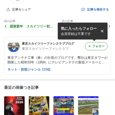
20
記事を報告する
記事をシェア
前の記事
次の記事
謹賀新年 スカイツリー初日
【メモ】木造アパートWi-Fi
気に入ったらフォロー
の出2016：東京スカイツリ
化計画、インターネット無料
ーファンクラブ
で空室無し。賃貸住宅オーナ
会員登録は不要です
ー様へのご提案
東京スカイツリーファンクラブブログ
フォロー
東京スカイツリーファンクラブ
東京アンテナ工事（株）の社長のブログです。弊社は東京タワーが
開業した昭和33年（1958）にテレビアンテナの製造メーカーとし
て創業しました。
ネット・技術ジャンル 133位
最近の画像つき記事