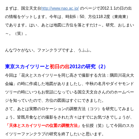
まずは、国立天文台
http://www.nao.ac.jp/
のページで2012.1.1の日の出
の情報をゲットします。今年は、時刻6：50、方位118.2度（東南東）
であります。はい、あとは地図に方位を落とすだけ～。研究、おしまい
～。（笑）。
んなワケがない。ファンクラブですよ、うふふ。
東京スカイツリーと
初日の出
2012の研究（2）
今回は「花火とスカイツリーを同じ高さで撮影する方法：隅田川花火大
会編」の時に作成した地図がありましたし、中秋の名月やダイヤモンド
ツリーの時にいつもお世話になっている国立天文台さんののホームペー
ジを知っていたので、方位の図面はすぐにできました。
さて、あとは実際のロケーションの調整方法（コツ）を研究してみまし
ょう。皆既月食などの撮影をされた方々はすでにお気づきでしょうが、
「
天体とスカイツリーの位置の調整方法」
を伝授（笑）して今回のスカ
イツリーファンクラブの研究を終了したいと思います。