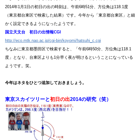
2014年1月1日の初日の出の時刻は、午前6時51分、方位角は118.1度
（東京都台東区で検索した結果）です。今年から「東京都台東区」と細
かく設定できるようになったようです。
国立天文台 初日の出情報CGI
http://eco.mtk.nao.ac.jp/cgi-bin/koyomi/hatsuhi_c.cgi
ちなみに東京都墨田区で検索すると、「午前6時50分、方位角は118.1
度」となり、台東区よりも1分早く夜が明けるということになっている
ようです。笑。
今年はネタをひとつ追加しておきましょう。
東京スカイツリーと
初日の出
2014の研究（笑）