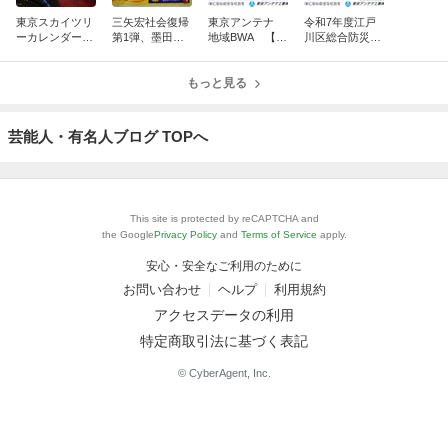
東京スカイツリ
三矢宏社会復帰
東京アンテナ
令和7年度江戸
ーカレンダー10
第1弾、墨田区
地域BWA 【創
川区総合防災訓
周年、新湯さん
防災フェスタ20
業9年記念】
練ドローン空撮
ありがとうスペ
25：脳出血から
ブロードバン
2025.9.4：東京
シャル
奇跡の復活！
もっと見る
ド・ワイヤレ
ドローンアンテ
ス・アクセス
ナ
東京ドローン
芸能人・有名人ブログ TOPへ
This site is protected by reCAPTCHA and
the Google
Privacy Policy
and
Terms of Service
apply.
安心・安全なご利用のために
お問い合わせ
ヘルプ
利用規約
アクセスデータの利用
特定商取引法に基づく表記
© CyberAgent, Inc.